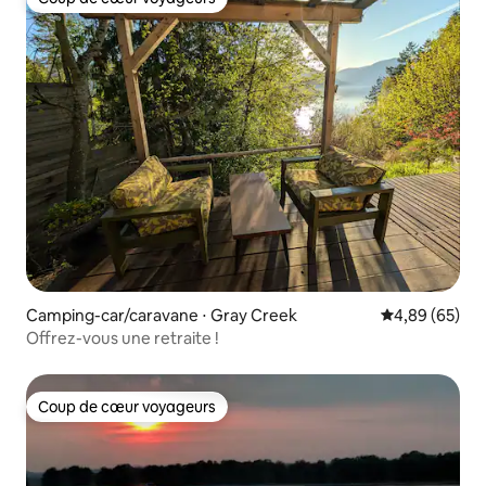
Coup de cœur voyageurs
Camping-car/caravane ⋅ Gray Creek
Évaluation mo
4,89 (65)
Offrez-vous une retraite !
Coup de cœur voyageurs
Coup de cœur voyageurs