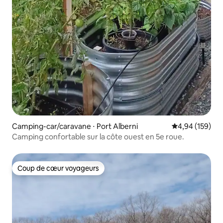
Camping-car/caravane ⋅ Port Alberni
Évaluation moy
4,94 (159)
Camping confortable sur la côte ouest en 5e roue.
Coup de cœur voyageurs
Coup de cœur voyageurs