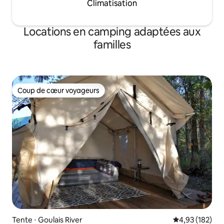
Climatisation
Locations en camping adaptées aux
familles
Coup de cœur voyageurs
Coup de cœur voyageurs
Tente ⋅ Goulais River
Évaluation moy
4,93 (182)