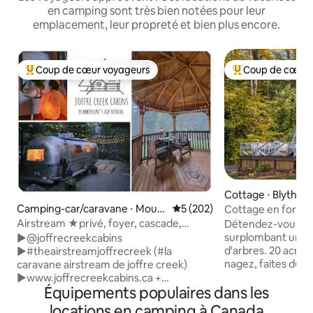
en camping sont très bien notées pour leur
emplacement, leur propreté et bien plus encore.
Coup de cœur voyageurs
Coup de cœur 
Coups de cœur voyageurs les plus appréciés
Coups de cœur vo
Cottage ⋅ Blyth
Camping-car/caravane ⋅ Moun
Évaluation moyenne sur la ba
5 (202)
Cottage en forme
t Currie
Airstream ★privé, foyer, cascade,
Détendez-vous da
projecteur
surplombant un ét
►@joffrecreekcabins
d'arbres. 20 acres
►#theairstreamjoffrecreek (#la
nagez, faites du 
caravane airstream de joffre creek)
l'étang ou le ruis
►www.joffrecreekcabins.ca +
Équipements populaires dans les
canards, les grenou
3 logements locatifs sur 3,5 acres +
oiseaux, les tortu
situation privée + authentique Airstream
locations en camping à Canada