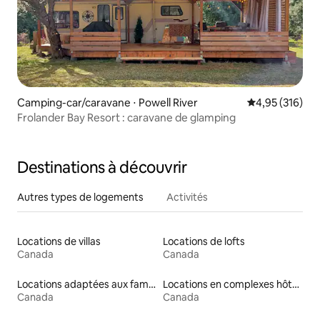
Camping-car/caravane ⋅ Powell River
Évaluation moy
4,95 (316)
Frolander Bay Resort : caravane de glamping
Destinations à découvrir
Autres types de logements
Activités
Locations de villas
Locations de lofts
Canada
Canada
Locations adaptées aux familles
Locations en complexes hôteliers
Canada
Canada