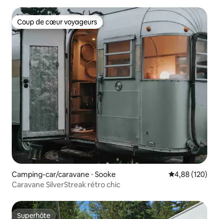
Coup de cœur voyageurs
Coup de cœur voyageurs
Camping-car/caravane ⋅ Sooke
Évaluation moy
4,88 (120)
Caravane SilverStreak rétro chic
Superhôte