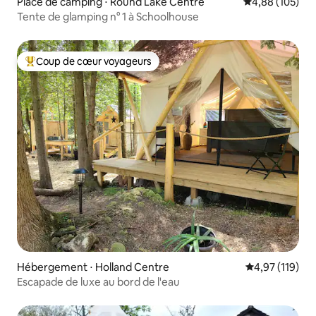
Place de camping ⋅ Round Lake Centre
Évaluation moy
4,88 (105)
Tente de glamping n° 1 à Schoolhouse
Coup de cœur voyageurs
Coups de cœur voyageurs les plus appréciés
Hébergement ⋅ Holland Centre
Évaluation moy
4,97 (119)
Escapade de luxe au bord de l'eau