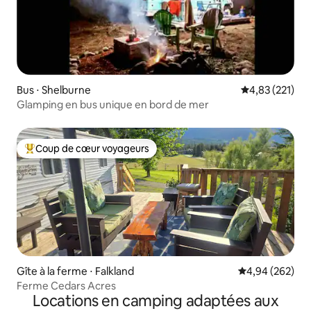
Bus ⋅ Shelburne
Évaluation moy
4,83 (221)
Glamping en bus unique en bord de mer
Coup de cœur voyageurs
Coups de cœur voyageurs les plus appréciés
Gîte à la ferme ⋅ Falkland
Évaluation moy
4,94 (262)
Ferme Cedars Acres
Locations en camping adaptées aux