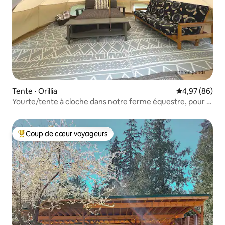
Tente ⋅ Orillia
Évaluation mo
4,97 (86)
Yourte/tente à cloche dans notre ferme équestre, pour 2
à 4 personnes
Coup de cœur voyageurs
Coups de cœur voyageurs les plus appréciés