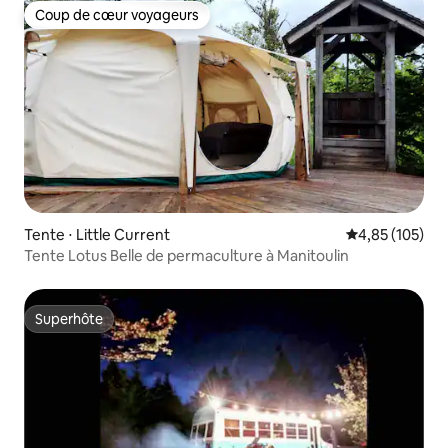
Coup de cœur voyageurs
Coup de cœur voyageurs
Tente ⋅ Little Current
Évaluation moy
4,85 (105)
Tente Lotus Belle de permaculture à Manitoulin
Superhôte
Superhôte