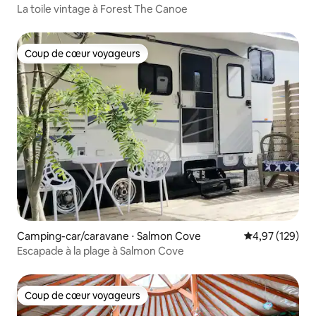
La toile vintage à Forest The Canoe
Coup de cœur voyageurs
Coup de cœur voyageurs
Camping-car/caravane ⋅ Salmon Cove
Évaluation moy
4,97 (129)
Escapade à la plage à Salmon Cove
Coup de cœur voyageurs
Coup de cœur voyageurs