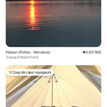
Maison d'hôtes ⋅ Wendover
Évaluation moy
4,93 (165)
Tranquil Waterfront
Coup de cœur voyageurs
Coups de cœur voyageurs les plus appréciés