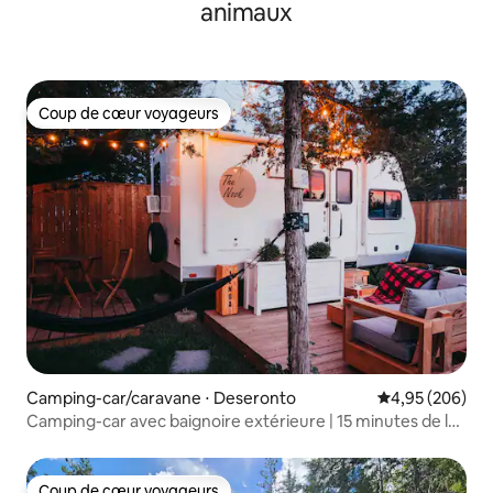
animaux
Coup de cœur voyageurs
Coup de cœur voyageurs
Camping-car/caravane ⋅ Deseronto
Évaluation moy
4,95 (206)
Camping-car avec baignoire extérieure | 15 minutes de la
ferme d'alpagas
Coup de cœur voyageurs