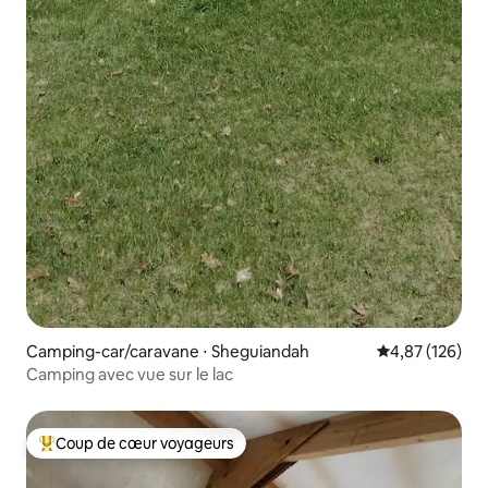
Camping-car/caravane ⋅ Sheguiandah
Évaluation moy
4,87 (126)
Camping avec vue sur le lac
Coup de cœur voyageurs
Coups de cœur voyageurs les plus appréciés