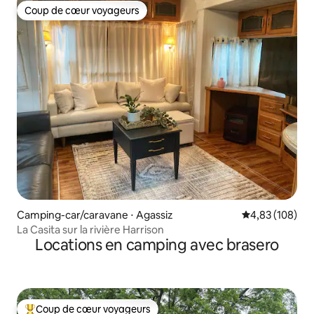
Coup de cœur voyageurs
Coup de cœur voyageurs
Camping-car/caravane ⋅ Agassiz
Évaluation moy
4,83 (108)
La Casita sur la rivière Harrison
Locations en camping avec brasero
Coup de cœur voyageurs