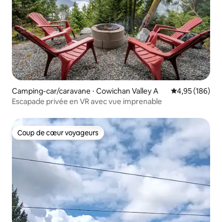
Camping-car/caravane ⋅ Cowichan Valley A
Évaluation moy
4,95 (186)
Escapade privée en VR avec vue imprenable
Coup de cœur voyageurs
Coup de cœur voyageurs