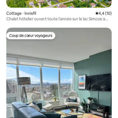
Cottage ⋅ Innisfil
Évaluation m
4,4 (10)
Chalet hôtelier ouvert toute l'année sur le lac Simcoe à
Innisfil
Coup de cœur voyageurs
Coup de cœur voyageurs