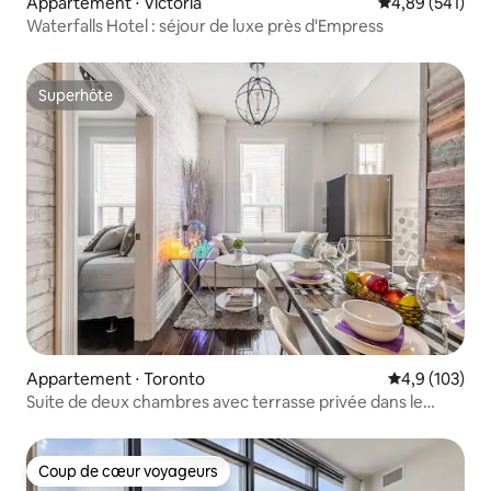
Appartement ⋅ Victoria
Évaluation moy
4,89 (541)
Waterfalls Hotel : séjour de luxe près d'Empress
Superhôte
Superhôte
Appartement ⋅ Toronto
Évaluation mo
4,9 (103)
Suite de deux chambres avec terrasse privée dans le
centre-ville de Toronto
Coup de cœur voyageurs
Coup de cœur voyageurs