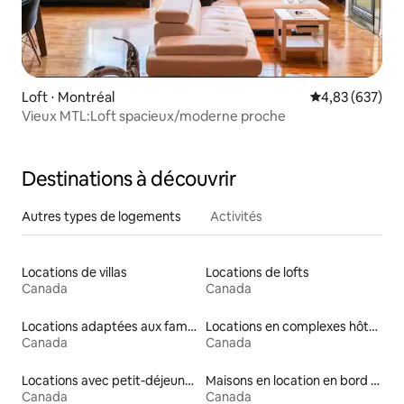
Loft ⋅ Montréal
Évaluation moy
4,83 (637)
Vieux MTL:Loft spacieux/moderne proche
Destinations à découvrir
Autres types de logements
Activités
Locations de villas
Locations de lofts
Canada
Canada
Locations adaptées aux familles
Locations en complexes hôteliers
Canada
Canada
Locations avec petit-déjeuner
Maisons en location en bord de mer
Canada
Canada