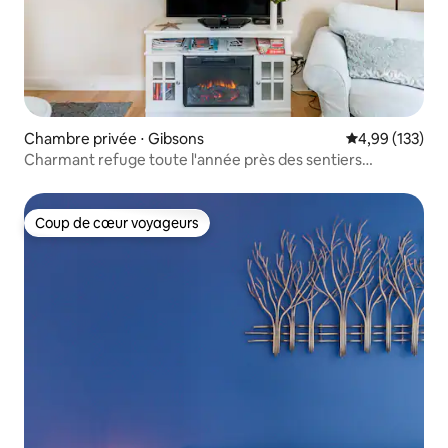
Chambre privée ⋅ Gibsons
Évaluation moy
4,99 (133)
Charmant refuge toute l'année près des sentiers
d'Oceanside
Coup de cœur voyageurs
Coup de cœur voyageurs