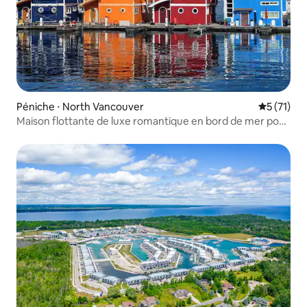
Péniche ⋅ North Vancouver
Évaluation
5 (71)
Maison flottante de luxe romantique en bord de mer pour
un couple