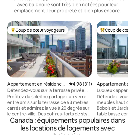
avec baignoire sont très bien notées pour leur
emplacement, leur propreté et bien plus encore.
Coup de cœur voyageurs
Coup de cœur 
Coups de cœur voyageurs les plus appréciés
Coups de cœur vo
Appartement en résidence ⋅
Évaluation moyenne sur la base 
4,98 (311)
Appartement en r
Toronto
⋅ Toronto
Détendez-vous sur la terrasse privée
Luxueux appartem
d'une oasis en centre-ville
carrés avec terras
Profitez du soleil ou partagez un verre
Détendez-vous au 
2 chambres
entre amis sur la terrasse de 93 mètres
meubles haut de
carrés et admirez la vue à 20 degrés sur
Bobois et Jardin d
le centre-ville. Des coffres-forts de style
table basse conçue
Canada : équipements populaires dans
hôtelier, des coussins Missoni et des
terrasse de 1 000 
œuvres d'art modernes ajoutent une
vue à 270 degrés s
les locations de logements avec
touche de luxe à cet appartement. Tout
voyageurs ont accè