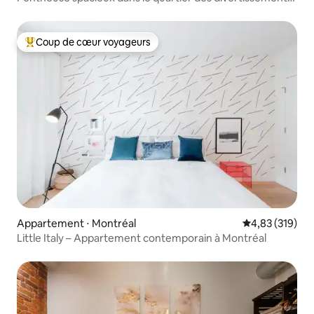
et des congrès
Coup de cœur voyageurs
Coups de cœur voyageurs les plus appréciés
Appartement ⋅ Montréal
Évaluation moy
4,83 (319)
Little Italy – Appartement contemporain à Montréal