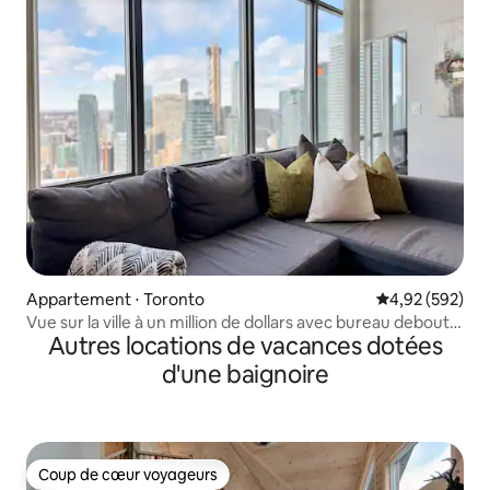
Appartement ⋅ Toronto
Évaluation moy
4,92 (592)
Vue sur la ville à un million de dollars avec bureau debout,
Autres locations de vacances dotées
moniteur
d'une baignoire
Coup de cœur voyageurs
Coup de cœur voyageurs