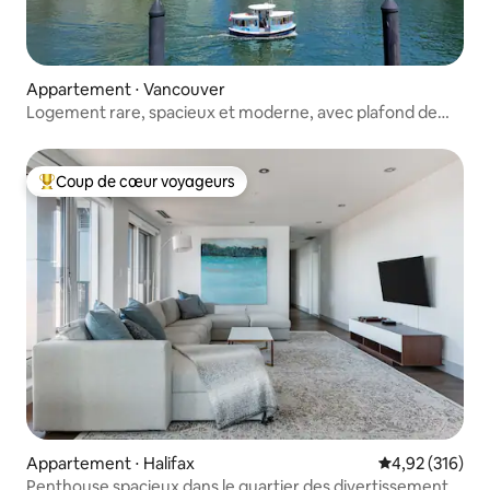
pour plus de détails importants. Faisons
tous de l'expérience AIRBNB une
expérience positive !
Appartement ⋅ Vancouver
Logement rare, spacieux et moderne, avec plafond de
3 mètres de haut !
Coup de cœur voyageurs
Coups de cœur voyageurs les plus appréciés
Appartement ⋅ Halifax
Évaluation moy
4,92 (316)
Penthouse spacieux dans le quartier des divertissements