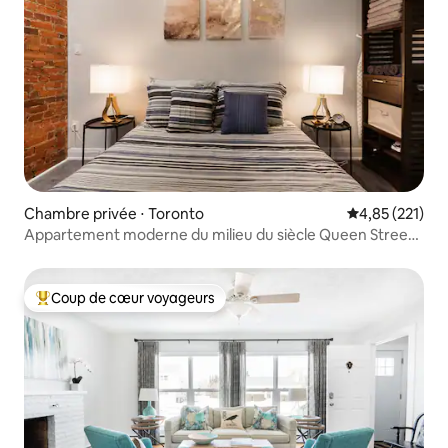
Chambre privée ⋅ Toronto
Évaluation moy
4,85 (221)
Appartement moderne du milieu du siècle Queen Street
West
Coup de cœur voyageurs
Coups de cœur voyageurs les plus appréciés