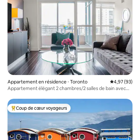
Appartement en résidence ⋅ Toronto
Évaluation mo
4,97 (93)
Appartement élégant 2 chambres/2 salles de bain avec
parking et balcon donnant sur CanoePark
Coup de cœur voyageurs
Coups de cœur voyageurs les plus appréciés