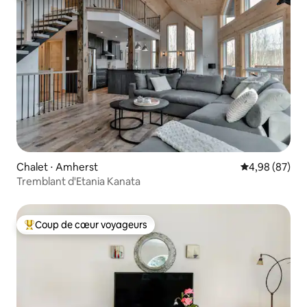
Chalet ⋅ Amherst
Évaluation mo
4,98 (87)
Tremblant d'Etania Kanata
Coup de cœur voyageurs
Coups de cœur voyageurs les plus appréciés