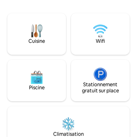
depuis le sommet le plus élevé de Lac-
grâce à 4 lits ultr
Beauport. Explorez la topographie
literie haut de ga
unique de la montagne en empruntant
complètes. Profi
les sentiers récréatifs accessibles en
fenestration de 20
toute saison, découvrant ainsi un paradis
panorama sur la riv
naturel à chaque pas.
proximité: lacs, ri
Cuisine
Wifi
Stationnement
Piscine
gratuit sur place
Climatisation