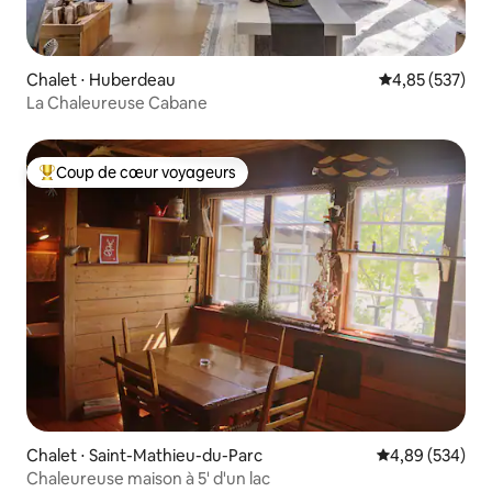
Chalet ⋅ Huberdeau
Évaluation moy
4,85 (537)
La Chaleureuse Cabane
Coup de cœur voyageurs
Coups de cœur voyageurs les plus appréciés
Chalet ⋅ Saint-Mathieu-du-Parc
Évaluation moy
4,89 (534)
Chaleureuse maison à 5' d'un lac