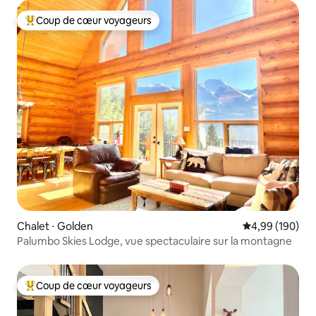
Coup de cœur voyageurs
Coups de cœur voyageurs les plus appréciés
Chalet ⋅ Golden
Évaluation moy
4,99 (190)
Palumbo Skies Lodge, vue spectaculaire sur la montagne
Coup de cœur voyageurs
Coups de cœur voyageurs les plus appréciés