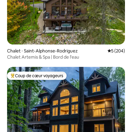
Chalet ⋅ Saint-Alphonse-Rodriguez
Évaluation 
5 (204)
Chalet Artemis & Spa | Bord de l'eau
Coup de cœur voyageurs
Coups de cœur voyageurs les plus appréciés