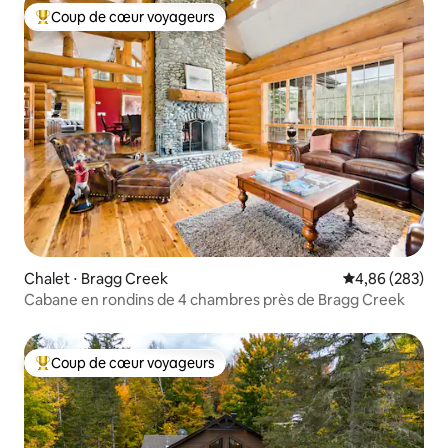
Coup de cœur voyageurs
Coups de cœur voyageurs les plus appréciés
Chalet ⋅ Bragg Creek
Évaluation moy
4,86 (283)
Cabane en rondins de 4 chambres près de Bragg Creek
Coup de cœur voyageurs
Coups de cœur voyageurs les plus appréciés