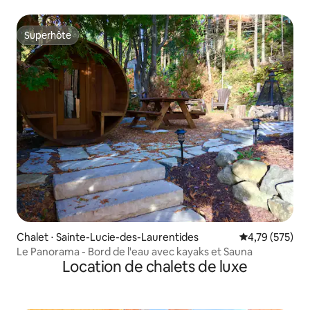
Superhôte
Superhôte
Chalet ⋅ Sainte-Lucie-des-Laurentides
Évaluation moy
4,79 (575)
Le Panorama - Bord de l'eau avec kayaks et Sauna
Location de chalets de luxe