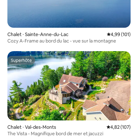
Chalet ⋅ Sainte-Anne-du-Lac
Évaluation moy
4,99 (101)
Cozy A-Frame au bord du lac - vue sur la montagne
Superhôte
Superhôte
Chalet ⋅ Val-des-Monts
Évaluation moy
4,82 (107)
The Vista - Magnifique bord de mer et jacuzzi