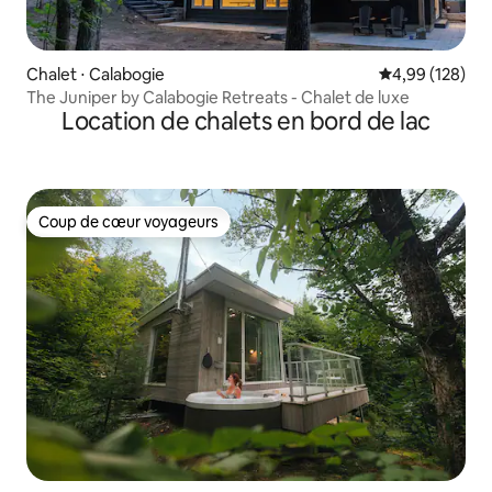
Chalet ⋅ Calabogie
Évaluation moy
4,99 (128)
The Juniper by Calabogie Retreats - Chalet de luxe
Location de chalets en bord de lac
Coup de cœur voyageurs
Coup de cœur voyageurs