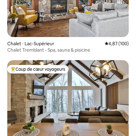
Chalet ⋅ Lac-Supérieur
Évaluation moy
4,87 (100)
Chalet Tremblant - Spa, sauna & pisicine
Coup de cœur voyageurs
Coups de cœur voyageurs les plus appréciés