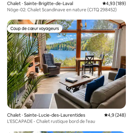
Chalet ⋅ Sainte-Brigitte-de-Laval
Évaluation moy
4,93 (189)
Nöge-02: Chalet Scandinave en nature (CITQ 298452)
Coup de cœur voyageurs
Coup de cœur voyageurs
Chalet ⋅ Sainte-Lucie-des-Laurentides
Évaluation mo
4,9 (248)
L'ESCAPADE - Chalet rustique bord de l'eau