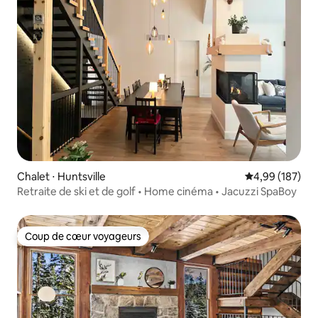
Chalet ⋅ Huntsville
Évaluation moy
4,99 (187)
Retraite de ski et de golf • Home cinéma • Jacuzzi SpaBoy
Coup de cœur voyageurs
Coup de cœur voyageurs