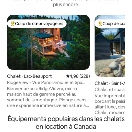
plus encore.
Coup de cœur voyageurs
Coup de cœur 
Coups de cœur voyageurs les plus appréciés
Coups de cœur vo
Chalet ⋅ Lac-Beauport
Évaluation moyenne sur la base 
4,98 (228)
RidgeView - Vue Panoramique et Spa
Chalet ⋅ Saint-Ale
Près de Québec
Bienvenue au « RidgeView », micro-
onts
Chalet et spa avec 
maison haut de gamme perché au
Style + foyer + co
Vue Imprenable! Chalet neuf avec spa
sommet de la montagne. Plongez dans
bordant la paisible
une expérience immersive en nature à
alliant luxe, desig
seulement 30 minutes de Québec.
Chalet moderne et
Offrez-vous une vue vertigineuse sur la
Équipements populaires dans les chalets
plancher chauffant
vallée et les montagnes, ainsi que des
intérieur/extérieu
en location à Canada
couchers de soleil à couper le souffle
vitesse. Intimité 