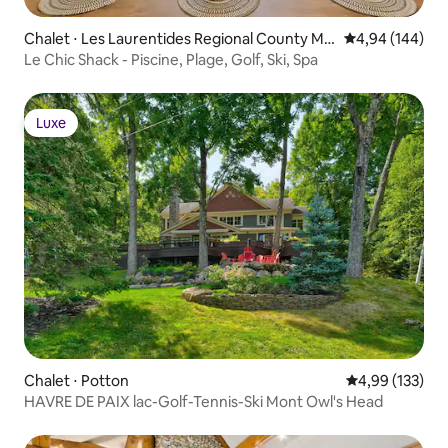
Chalet ⋅ Les Laurentides Regional County Mu
Évaluation moy
4,94 (144)
nicipality
Le Chic Shack - Piscine, Plage, Golf, Ski, Spa
Luxe
Luxe
Chalet ⋅ Potton
Évaluation moy
4,99 (133)
HAVRE DE PAIX lac-Golf-Tennis-Ski Mont Owl's Head