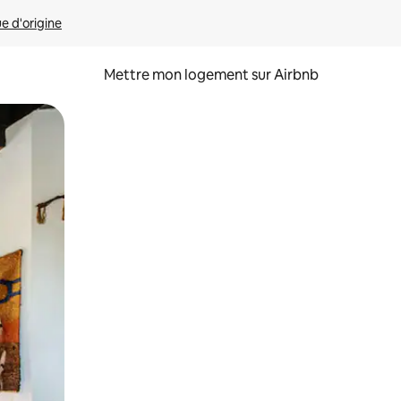
ue d'origine
Mettre mon logement sur Airbnb
sant glisser.