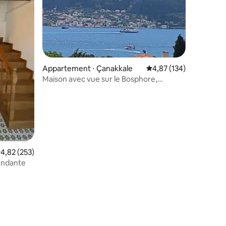
Appartement ⋅ Çanakkale
Évaluation moyenne sur
4,87 (134)
Maison avec vue sur le Bosphore,
ascenseur, climatisation et parking.
valuation moyenne sur la base de 253 commentaires : 4,82 sur 5
4,82 (253)
endante
mmentaires : 5 sur 5