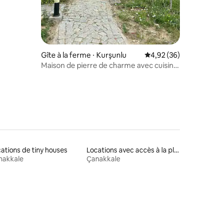
Gîte à la ferme ⋅ Kurşunlu
Évaluation moyenne su
4,92 (36)
Maison de pierre de charme avec cuisine
climatisée dans les monts Kaz
ations de tiny houses
Locations avec accès à la plage
nakkale
Çanakkale