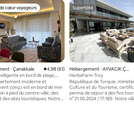
de cœur voyageurs
Superhôte
 cœur voyageurs les plus appréciés
Superhôte
ent ⋅ Çanakkale
Évaluation moyenne sur la base de 61 comme
4,98 (61)
Hébergement ⋅ AYVACIK ÇA
NAKKALE
telligente en bord de plage,
HerbaFarm Troy
t située et climatisée
partement moderne et
République de Turquie, ministèr
ent conçu est en bord de mer
Culture et du Tourisme, certifi
min à pied du centre-ville, des
permis de séjour à des fins tour
 des sites touristiques. Notre
n° 21.05.2024 / 17-189. Notre villa, située
âtiment vous offre à la fois un
dans l'endroit le plus vierge et
sible et agréable en raison de
village de Babakale, le point le p
nfort et privilèges
occidental du continent asiatiq
r la base de 14 commentaires : 4,86 sur 5
 et système
située sur un terrain avec une 
tion
unique sur le coucher de soleil.
ssement) et système de
notre villa, qui se distingue par 