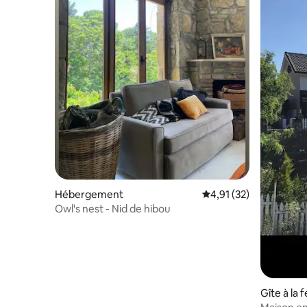
Hébergement
Évaluation moyenne su
4,91 (32)
Owl's nest - Nid de hibou
Gîte à la 