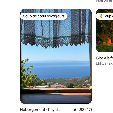
Maison en 
village / 
Coup de cœur voyageurs
Coup 
Coup de cœur voyageurs
Coups de
Gîte à la 
Efil Çanak
Hébergement ⋅ Kayalar
Évaluation moyenne sur
4,98 (47)