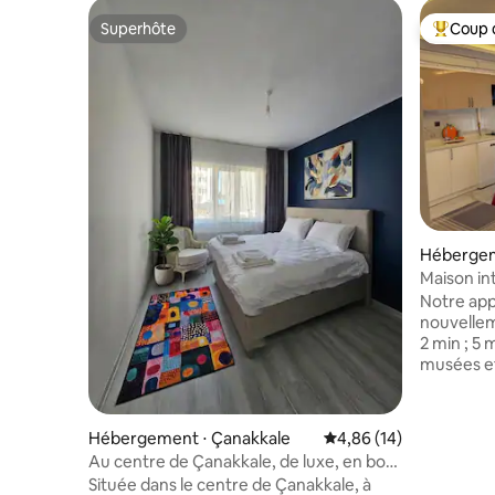
Superhôte
Coup 
Superhôte
Coups de
Hébergem
Maison in
idéalemen
Notre ap
nouvellem
2 min ; 5 
musées et
nouveau b
séjour pai
son emplacement. Co
Hébergement ⋅ Çanakkale
Évaluation moyenne su
4,86 (14)
du logement : - Wi-Fi
Au centre de Çanakkale, de luxe, en bord
domotique - Climatisa
de mer, avec jardin privé
Située dans le centre de Çanakkale, à
(refroidi