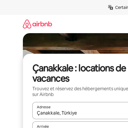
Aller
Certai
directement
au
contenu
Çanakkale : locations de
vacances
Trouvez et réservez des hébergements uniqu
sur Airbnb
Adresse
Lorsque les résultats s'affichent, utilisez les flèc
Arrivée