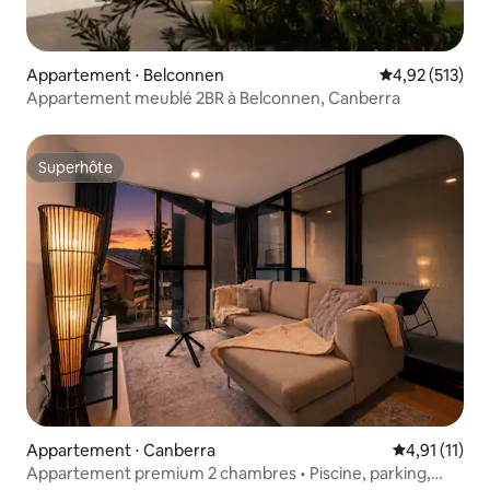
Appartement ⋅ Belconnen
Évaluation moy
4,92 (513)
Appartement meublé 2BR à Belconnen, Canberra
Superhôte
Superhôte
Appartement ⋅ Canberra
Évaluation m
4,91 (11)
Appartement premium 2 chambres • Piscine, parking,