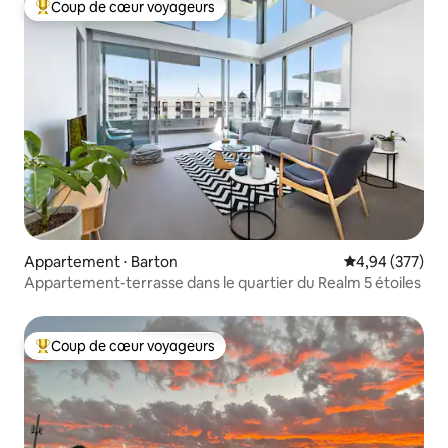
Coup de cœur voyageurs
Coups de cœur voyageurs les plus appréciés
Appartement ⋅ Barton
Évaluation moy
4,94 (377)
Appartement-terrasse dans le quartier du Realm 5 étoiles
Coup de cœur voyageurs
Coups de cœur voyageurs les plus appréciés