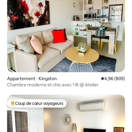
Appartement ⋅ Kingston
Évaluation moy
4,96 (805)
Chambre moderne et chic avec 1 lit @ Atelier
Coup de cœur voyageurs
Coups de cœur voyageurs les plus appréciés