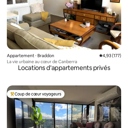
Appartement ⋅ Braddon
Évaluation moy
4,93 (177)
La vie urbaine au cœur de Canberra
Locations d'appartements privés
Coup de cœur voyageurs
Coups de cœur voyageurs les plus appréciés