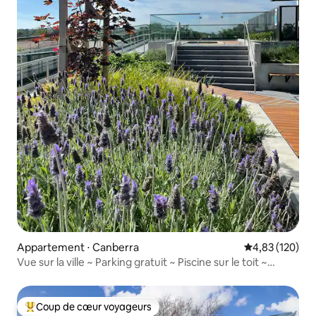
Appartement ⋅ Canberra
Évaluation moy
4,83 (120)
Vue sur la ville ~ Parking gratuit ~ Piscine sur le toit ~
Calme
Coup de cœur voyageurs
Coups de cœur voyageurs les plus appréciés