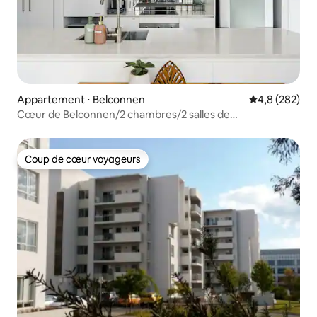
Appartement ⋅ Belconnen
Évaluation mo
4,8 (282)
Cœur de Belconnen/2 chambres/2 salles de
bain/piscine/spa/sauna/gym/UC
Coup de cœur voyageurs
Coup de cœur voyageurs