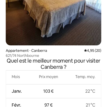
Appartement ⋅ Canberra
Évaluation mo
4,95 (20)
621/74 Northbourne
Quel est le meilleur moment pour visiter
Canberra ?
Mois
Prix moyen
Temp. moy.
Janv.
103 €
22 °C
Févr.
97 €
21 °C