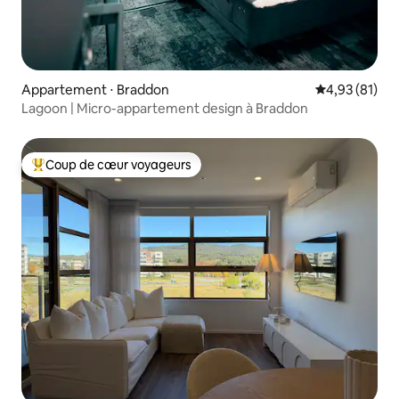
Appartement ⋅ Braddon
Évaluation mo
4,93 (81)
Lagoon | Micro-appartement design à Braddon
Coup de cœur voyageurs
Coups de cœur voyageurs les plus appréciés