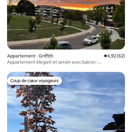
Appartement ⋅ Griffith
Évaluation mo
4,92 (62)
Appartement élégant et serein avec balcon -
Emplacement idéal
Coup de cœur voyageurs
Coup de cœur voyageurs