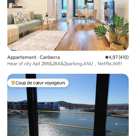
Appartement ⋅ Canberra
Évaluation moy
4,97 (410)
Hear of city Apt 2BR&2BA&2parking,ANU，Netflix,WIFI
Coup de cœur voyageurs
Coups de cœur voyageurs les plus appréciés