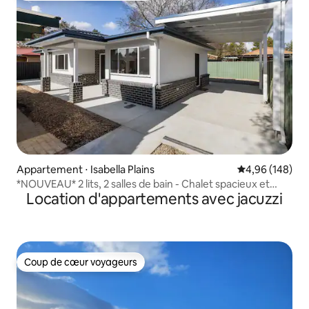
Appartement ⋅ Isabella Plains
Évaluation moy
4,96 (148)
*NOUVEAU* 2 lits, 2 salles de bain - Chalet spacieux et
Location d'appartements avec jacuzzi
élégant
Coup de cœur voyageurs
Coup de cœur voyageurs