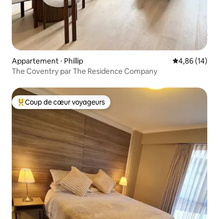
Appartement ⋅ Phillip
Évaluation mo
4,86 (14)
The Coventry par The Residence Company
Coup de cœur voyageurs
Coups de cœur voyageurs les plus appréciés