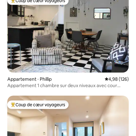
Coup de cœur voyageurs
Coups de cœur voyageurs les plus appréciés
Appartement ⋅ Phillip
Évaluation moy
4,98 (126)
Appartement 1 chambre sur deux niveaux avec cour
extérieure à Woden
Coup de cœur voyageurs
Coups de cœur voyageurs les plus appréciés