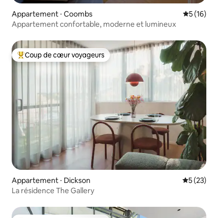
Appartement ⋅ Coombs
Évaluation
5 (16)
Appartement confortable, moderne et lumineux
Coup de cœur voyageurs
Coups de cœur voyageurs les plus appréciés
Appartement ⋅ Dickson
Évaluation
5 (23)
La résidence The Gallery