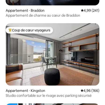
Appartement ⋅ Braddon
Évaluation moy
4,99 (241)
Appartement de charme au cœur de Braddon
Coup de cœur voyageurs
Coups de cœur voyageurs les plus appréciés
Appartement ⋅ Kingston
Évaluation moy
4,96 (166)
Studio confortable sur le rivage avec parking sécurisé