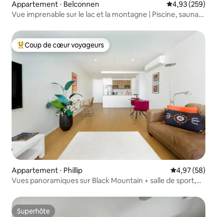
Appartement ⋅ Belconnen
Évaluation moy
4,93 (259)
Vue imprenable sur le lac et la montagne | Piscine, sauna
et salle de sport
Coup de cœur voyageurs
Coups de cœur voyageurs les plus appréciés
Appartement ⋅ Phillip
Évaluation mo
4,97 (58)
Vues panoramiques sur Black Mountain + salle de sport,
piscine et spa
Superhôte
Superhôte