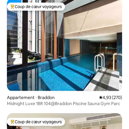
Coup de cœur voyageurs
Coups de cœur voyageurs les plus appréciés
Appartement ⋅ Braddon
Évaluation moy
4,93 (270)
Midnight Luxe 1BR 104@Braddon Piscine Sauna Gym Parc
Coup de cœur voyageurs
Coups de cœur voyageurs les plus appréciés