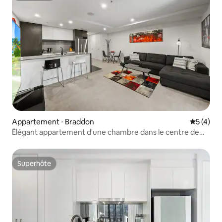
Appartement ⋅ Braddon
Évaluatio
5 (4)
Élégant appartement d'une chambre dans le centre de
Braddon | Piscine, salle de sport, parking
Superhôte
Superhôte