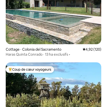
Cottage ⋅ Colonia del Sacramento
Évaluation moy
4,92 (120)
Haras Quinta Conrado · 13 ha exclusifs •
Coup de cœur voyageurs
Coups de cœur voyageurs les plus appréciés