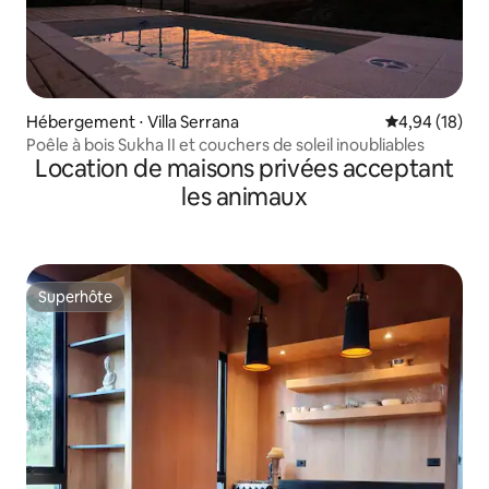
Hébergement ⋅ Villa Serrana
Évaluation mo
4,94 (18)
Poêle à bois Sukha II et couchers de soleil inoubliables
Location de maisons privées acceptant
les animaux
Superhôte
Superhôte