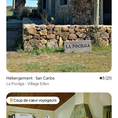
Hébergement ⋅ San Carlos
Évaluation
5 (21)
La Pocilga - Village Eden
Coup de cœur voyageurs
Coups de cœur voyageurs les plus appréciés