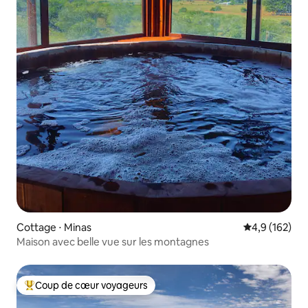
Cottage ⋅ Minas
Évaluation mo
4,9 (162)
Maison avec belle vue sur les montagnes
Coup de cœur voyageurs
Coups de cœur voyageurs les plus appréciés