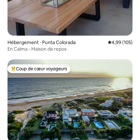
Hébergement ⋅ Punta Colorada
Évaluation moy
4,99 (105)
En Calma - Maison de repos
Coup de cœur voyageurs
Coups de cœur voyageurs les plus appréciés