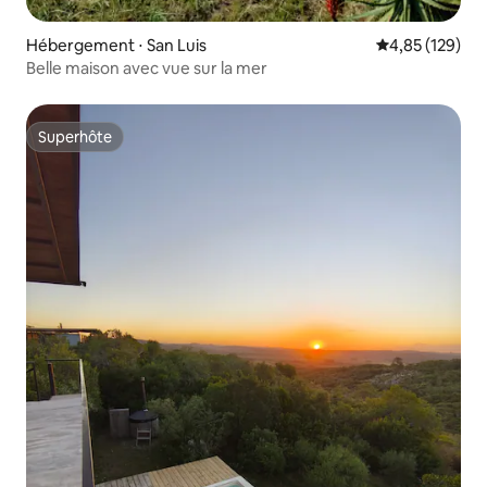
Hébergement ⋅ San Luis
Évaluation moy
4,85 (129)
Belle maison avec vue sur la mer
Superhôte
Superhôte