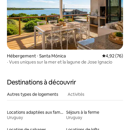
Hébergement ⋅ Santa Mónica
Évaluation mo
4,92 (76)
· Vues uniques sur la mer et la lagune de Jose Ignacio
Destinations à découvrir
Autres types de logements
Activités
Locations adaptées aux familles
Séjours à la ferme
Uruguay
Uruguay
Location de cabanes
Locations de lofts