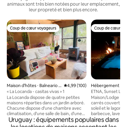
animaux sont très bien notées pour leur emplacement,
leur propreté et bien plus encore.
Coup de cœur voyageurs
Coup de cœur vo
Coup de cœur voyageurs
Coup de cœur vo
Maison d'hôtes ⋅ Balneario B
Évaluation moyenne sur la base 
4,99 (100)
Hébergement ⋅ Jo
uenos Aires
o Maldonado
« La Locanda - casitas vivas » 1
ETNA, Sunset Lod
La Locanda dispose de quatre petites
Maison/Lodge priv
maisons réparties dans un jardin arboré.
carrés couverts, v
Chacune dispose d'une chambre avec
soleil et le lagon.
climatisation, d'une salle de bain, d'une
barbecue, lave-vais
Uruguay : équipements populaires dans
cuisine et d'un jardin d'hiver avec poêle à
micro-ondes, four é
bois. Située dans un quartier calme,
cafetière, cuisiniè