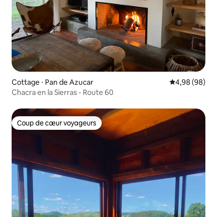
Cottage ⋅ Pan de Azucar
Évaluation mo
4,98 (98)
Chacra en la Sierras - Route 60
Coup de cœur voyageurs
Coup de cœur voyageurs