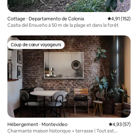
Cottage ⋅ Departamento de Colonia
Évaluation moy
4,91 (152)
Casita del Ensueño à 50 m de la plage et dans la forêt
Coup de cœur voyageurs
Coup de cœur voyageurs
Hébergement ⋅ Montevideo
Évaluation mo
4,93 (57)
Charmante maison historique + terrasse | Tout est
accessible à pied