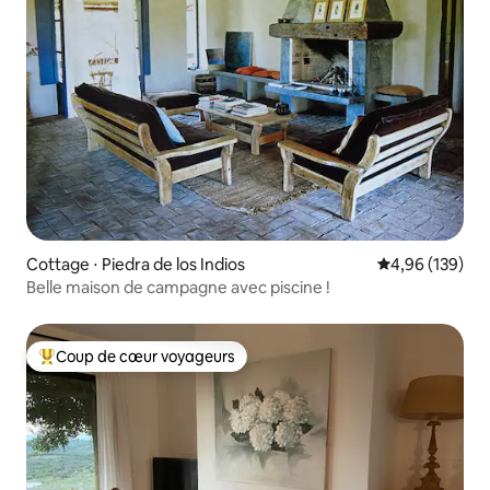
Cottage ⋅ Piedra de los Indios
Évaluation moy
4,96 (139)
Belle maison de campagne avec piscine !
Coup de cœur voyageurs
Coups de cœur voyageurs les plus appréciés