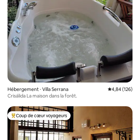
Hébergement ⋅ Villa Serrana
Évaluation moy
4,84 (126)
Crisálida La maison dans la forêt.
Coup de cœur voyageurs
Coups de cœur voyageurs les plus appréciés