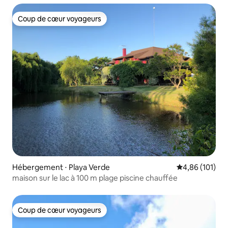
Coup de cœur voyageurs
Coup de cœur voyageurs
Hébergement ⋅ Playa Verde
Évaluation moy
4,86 (101)
maison sur le lac à 100 m plage piscine chauffée
Coup de cœur voyageurs
Coup de cœur voyageurs