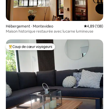
Hébergement ⋅ Montevideo
Évaluation moy
4,89 (138)
Maison historique restaurée avec lucarne lumineuse
Coup de cœur voyageurs
Coups de cœur voyageurs les plus appréciés