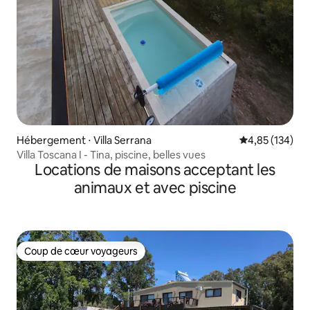
Hébergement ⋅ Villa Serrana
Évaluation moy
4,85 (134)
Villa Toscana I - Tina, piscine, belles vues
Locations de maisons acceptant les
animaux et avec piscine
Coup de cœur voyageurs
Coup de cœur voyageurs