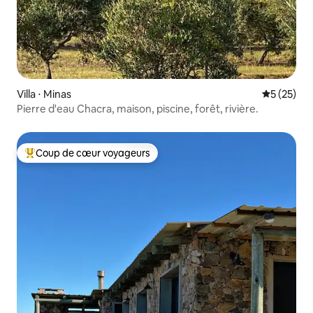
Villa ⋅ Minas
Évaluation
5 (25)
Pierre d'eau Chacra, maison, piscine, forêt, rivière.
Coup de cœur voyageurs
Coups de cœur voyageurs les plus appréciés