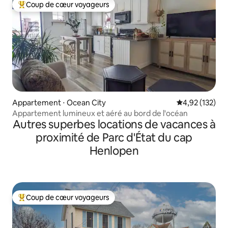
Coup de cœur voyageurs
Coups de cœur voyageurs les plus appréciés
Appartement ⋅ Ocean City
Évaluation moy
4,92 (132)
Appartement lumineux et aéré au bord de l'océan
Autres superbes locations de vacances à
proximité de Parc d'État du cap
Henlopen
Coup de cœur voyageurs
Coups de cœur voyageurs les plus appréciés