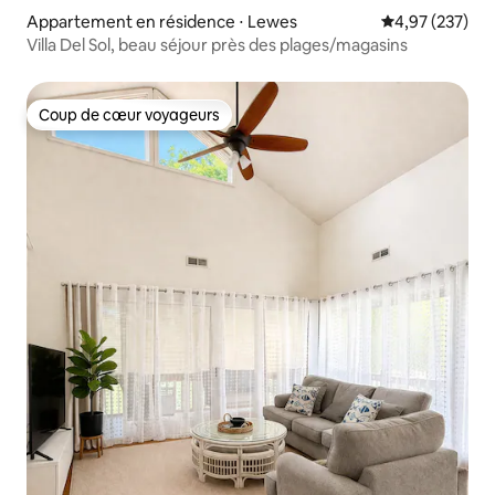
Appartement en résidence ⋅ Lewes
Évaluation moy
4,97 (237)
Villa Del Sol, beau séjour près des plages/magasins
Coup de cœur voyageurs
Coup de cœur voyageurs