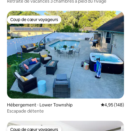
Retraite de vacances 3 chambres à pied du rivage
Coup de cœur voyageurs
Coup de cœur voyageurs
Hébergement ⋅ Lower Township
Évaluation moy
4,95 (148)
Escapade détente
Coup de cœur voyageurs