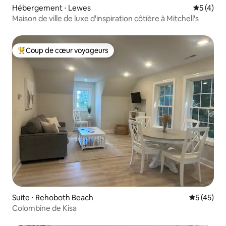
Hébergement ⋅ Lewes
Évaluatio
5 (4)
Maison de ville de luxe d'inspiration côtière à Mitchell's
Coup de cœur voyageurs
Coups de cœur voyageurs les plus appréciés
Suite ⋅ Rehoboth Beach
Évaluation
5 (45)
Colombine de Kisa