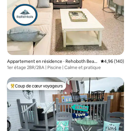
Appartement en résidence ⋅ Rehoboth Beac
Évaluation moy
4,96 (140)
h
1er étage 2BR/2BA | Piscine | Calme et pratique
Coup de cœur voyageurs
Coups de cœur voyageurs les plus appréciés