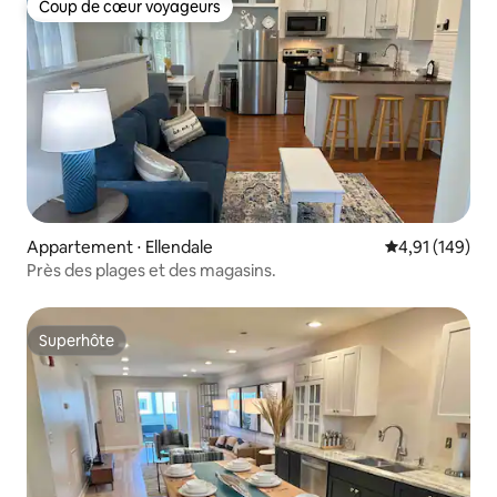
Coup de cœur voyageurs
Coup de cœur voyageurs
Appartement ⋅ Ellendale
Évaluation moy
4,91 (149)
Près des plages et des magasins.
Superhôte
Superhôte