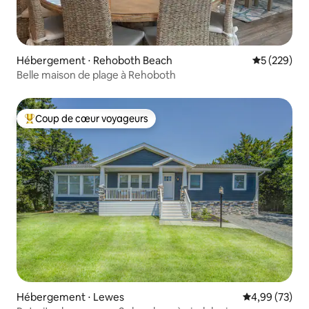
Hébergement ⋅ Rehoboth Beach
Évaluation 
5 (229)
Belle maison de plage à Rehoboth
Coup de cœur voyageurs
Coups de cœur voyageurs les plus appréciés
Hébergement ⋅ Lewes
Évaluation mo
4,99 (73)