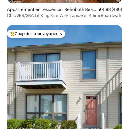
Appartement en résidence ⋅ Rehoboth Beac
Évaluation moy
4,88 (480)
h
Chic 2BR/2BA Lit King Size Wi-Fi rapide et 4.5mi Boardwalk
Coup de cœur voyageurs
Coups de cœur voyageurs les plus appréciés