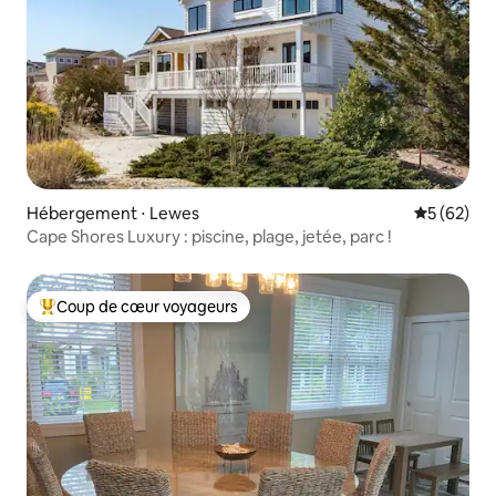
Hébergement ⋅ Lewes
Évaluation
5 (62)
Cape Shores Luxury : piscine, plage, jetée, parc !
Coup de cœur voyageurs
Coups de cœur voyageurs les plus appréciés