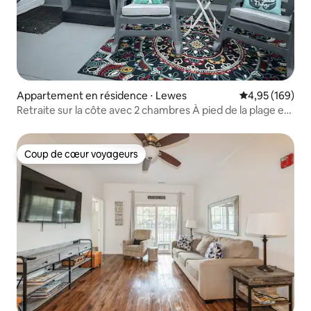
Appartement en résidence ⋅ Lewes
Évaluation moy
4,95 (169)
Retraite sur la côte avec 2 chambres À pied de la plage et
du centre-ville de Lewes
Coup de cœur voyageurs
Coup de cœur voyageurs