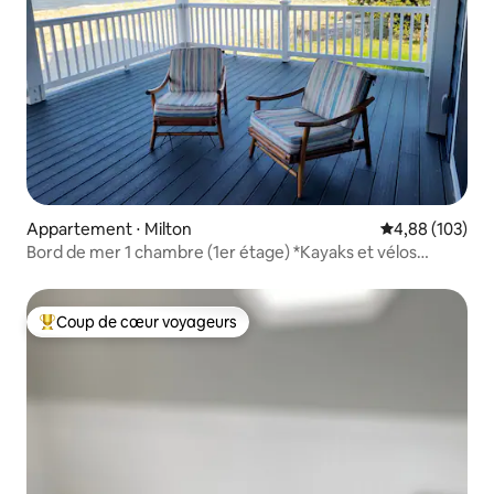
Appartement ⋅ Milton
Évaluation moy
4,88 (103)
Bord de mer 1 chambre (1er étage) *Kayaks et vélos
GRATUITS*
Coup de cœur voyageurs
Coups de cœur voyageurs les plus appréciés