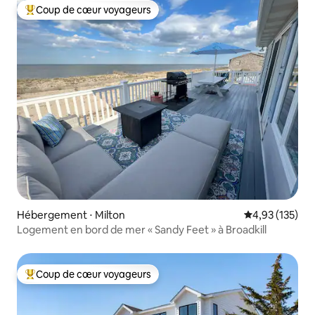
Coup de cœur voyageurs
Coups de cœur voyageurs les plus appréciés
Hébergement ⋅ Milton
Évaluation moy
4,93 (135)
Logement en bord de mer « Sandy Feet » à Broadkill
Coup de cœur voyageurs
Coups de cœur voyageurs les plus appréciés