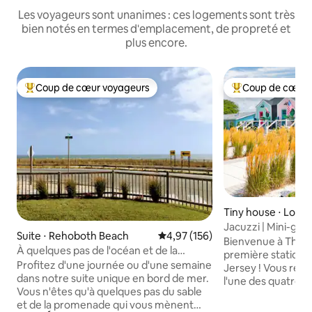
Les voyageurs sont unanimes : ces logements sont très
bien notés en termes d'emplacement, de propreté et
plus encore.
Coup de cœur voyageurs
Coup de cœur 
Coups de cœur voyageurs les plus appréciés
Coups de cœur vo
Tiny house ⋅ Lowe
Jacuzzi | Mini-golf 
Suite ⋅ Rehoboth Beach
Évaluation moyenne sur la base 
4,97 (156)
sport — Quad côti
Bienvenue à The C
À quelques pas de l'océan et de la
première station 
promenade sur Surf Ave.
Profitez d'une journée ou d'une semaine
Jersey ! Vous rése
dans notre suite unique en bord de mer.
l'une des quatre l
Vous n'êtes qu'à quelques pas du sable
chalets minuscule
et de la promenade qui vous mènent
sorte que chaque v