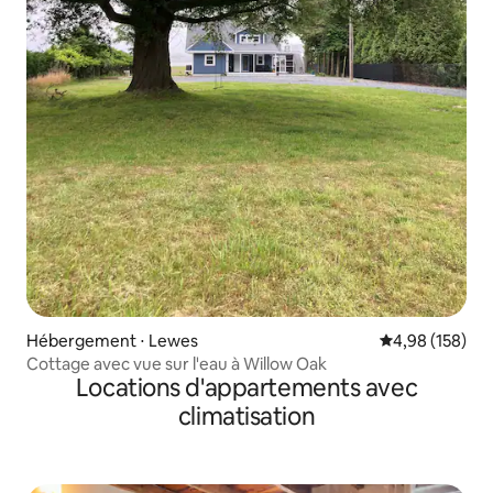
Hébergement ⋅ Lewes
Évaluation moy
4,98 (158)
Cottage avec vue sur l'eau à Willow Oak
Locations d'appartements avec
climatisation