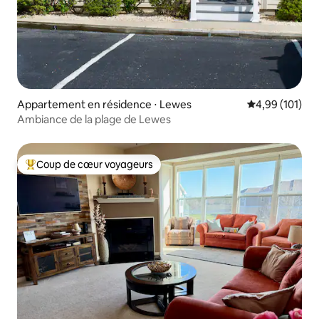
Appartement en résidence ⋅ Lewes
Évaluation moy
4,99 (101)
Ambiance de la plage de Lewes
Coup de cœur voyageurs
Coups de cœur voyageurs les plus appréciés