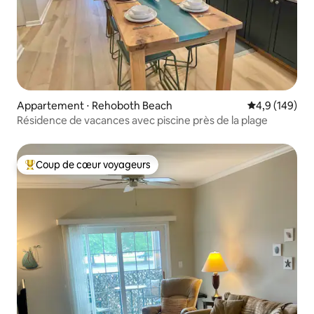
Appartement ⋅ Rehoboth Beach
Évaluation mo
4,9 (149)
Résidence de vacances avec piscine près de la plage
Coup de cœur voyageurs
Coups de cœur voyageurs les plus appréciés