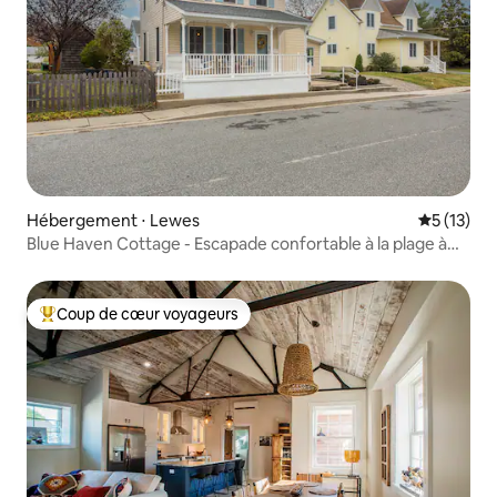
Hébergement ⋅ Lewes
Évaluation
5 (13)
Blue Haven Cottage - Escapade confortable à la plage à
Lewes
Coup de cœur voyageurs
Coups de cœur voyageurs les plus appréciés