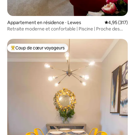
Appartement en résidence ⋅ Lewes
Évaluation moy
4,95 (317)
Retraite moderne et confortable | Piscine | Proche des
plages
Coup de cœur voyageurs
Coups de cœur voyageurs les plus appréciés