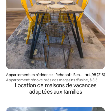
Appartement en résidence ⋅ Rehoboth Beac
Évaluation moy
4,98 (216)
h
Appartement rénové près des magasins d'usine, à 3,5
Location de maisons de vacances
miles de la plage
adaptées aux familles