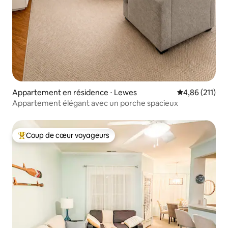
Appartement en résidence ⋅ Lewes
Évaluation moy
4,86 (211)
Appartement élégant avec un porche spacieux
Coup de cœur voyageurs
Coups de cœur voyageurs les plus appréciés