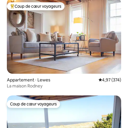
Coup de cœur voyageurs
Coups de cœur voyageurs les plus appréciés
Appartement ⋅ Lewes
Évaluation moy
4,97 (374)
La maison Rodney
Coup de cœur voyageurs
Coup de cœur voyageurs