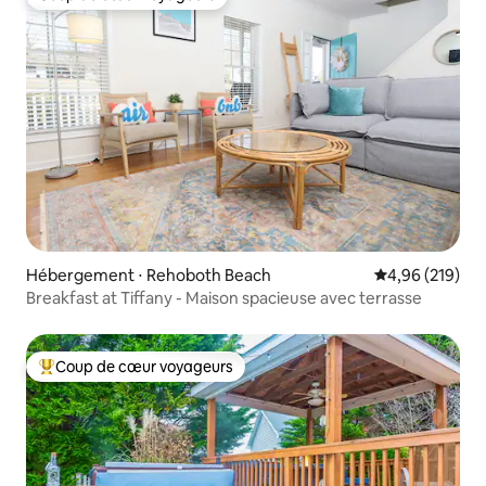
Coup de cœur voyageurs
Hébergement ⋅ Rehoboth Beach
Évaluation moy
4,96 (219)
Breakfast at Tiffany - Maison spacieuse avec terrasse
Coup de cœur voyageurs
Coups de cœur voyageurs les plus appréciés