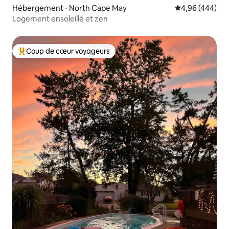
Hébergement ⋅ North Cape May
Évaluation moy
4,96 (444)
Logement ensoleillé et zen
Coup de cœur voyageurs
Coups de cœur voyageurs les plus appréciés