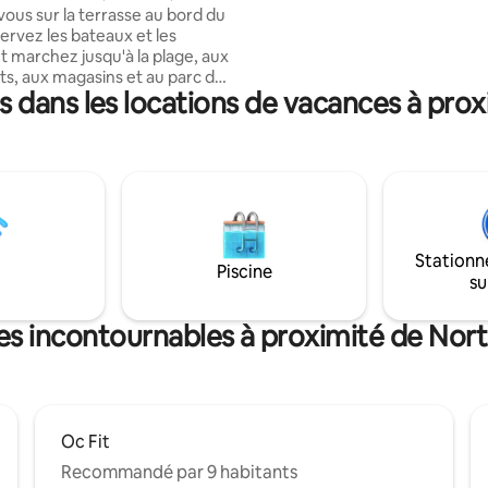
e maisons, 2 plages/parcs
ous sur la terrasse au bord du
nocturne et attractions telles 
ervez les bateaux et les
Seacrets, Fager's Island, Macky's
t marchez jusqu'à la plage, aux
déjeuner au Barn 34 et le mini-g
ts, aux magasins et au parc de
pour des vacances pratiques à l
 dans les locations de vacances à prox
ée,
d'Ocean City.
/sèche-linge, lit queen size
le et canapé-lit queen size, de
s couvertures et oreillers
ORTER VOS
DRAPS, SERVIETTES DE PLAGE
 DE BAIN Nous aimons
 des familles et des personnes
Stationn
s de 25 ans et plus NON
Piscine
su
vaisselle/lessive Papier
uie-tout de base Sèche-
tes incontournables à proximité de Nort
Stationnement GRATUIT Wifi
al-
y 9h15-20h
Oc Fit
Recommandé par 9 habitants