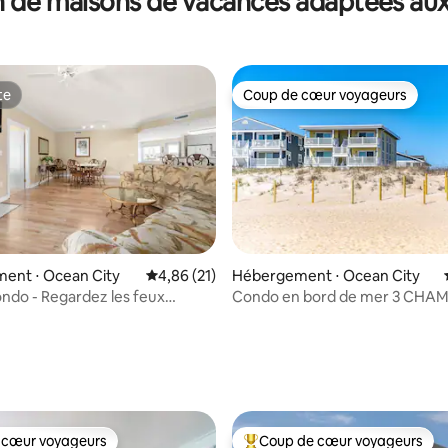
 de maisons de vacances adaptées aux
nes
te
Coup de cœur voyageurs
te
Coup de cœur voyageurs
ent ⋅ Ocean City
Évaluation moyenne sur la base de 21 comme
4,86 (21)
Hébergement ⋅ Ocean City
ondo - Regardez les feux
Condo en bord de mer 3 CHA
 depuis le balcon !
2 SALLES DE BAIN à quelques pa
plage
 sur la base de 61 commentaires : 5 sur 5
 cœur voyageurs
Coup de cœur voyageurs