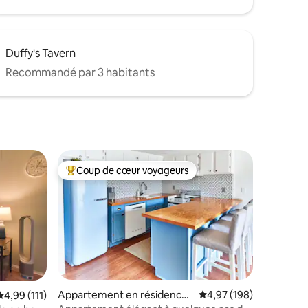
Duffy's Tavern
Recommandé par 3 habitants
Coup de cœur voyageurs
lus appréciés
Coups de cœur voyageurs les plus appréciés
Appartement en résidence ⋅
Évaluation moyenne sur
4,97 (198)
Évaluation moyenne sur la base de 111 commentaires : 4,99 sur 5
4,99 (111)
Ocean City