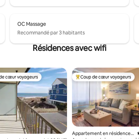
OC Massage
Recommandé par 3 habitants
Résidences avec wifi
de cœur voyageurs
Coup de cœur voyageurs
 cœur voyageurs les plus appréciés
Coups de cœur voyageurs les p
r la base de 121 commentaires : 4,8 sur 5
Appartement en résidence ⋅