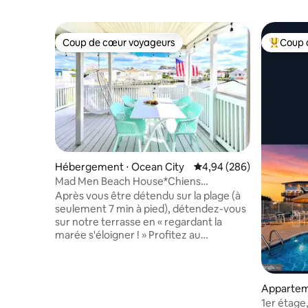
Coup de cœur voyageurs
Coup 
Coup de cœur voyageurs
Coups de
Hébergement ⋅ Ocean City
Évaluation moyenne sur 
4,94 (286)
Mad Men Beach House*Chiens
bienvenus*7 min à pied de la mer*FILMS
Après vous être détendu sur la plage (à
EN PLEIN AIR*Quai privé*ESPACE DE
seulement 7 min à pied), détendez-vous
TRAVAIL*NOUVEAU LIT BÉBÉ
sur notre terrasse en « regardant la
marée s'éloigner ! » Profitez au
maximum de la baie et de la plage avec
ce joyau caché acceptant les chiens !
Imaginez des soirées à profiter de la
brise de la baie pendant que vous cassez
Appartem
des crabes sur le pont ! Détendez-vous
⋅ Ocean C
1er étage,