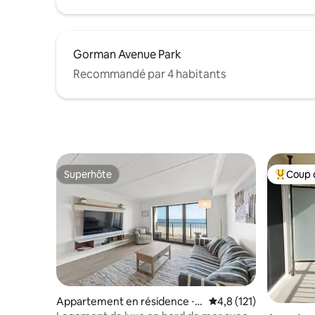
Gorman Avenue Park
Recommandé par 4 habitants
Superhôte
Coup 
Superhôte
Coups de
Appartement en résidence ⋅
Évaluation moyenne su
4,8 (121)
Ocean City