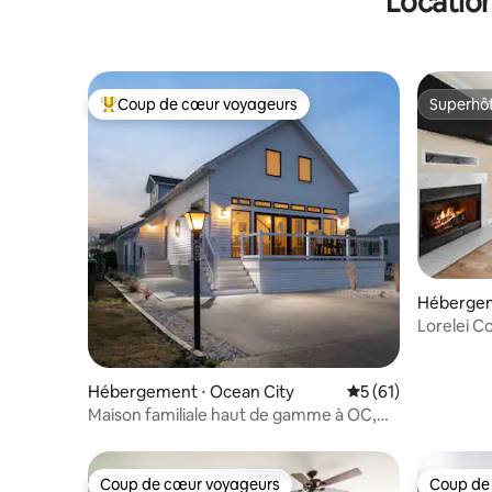
Location
et 3 pisci
Coup de cœur voyageurs
Superhô
Coups de cœur voyageurs les plus appréciés
Superhô
Hébergem
Lorelei C
d'artifice
Hébergement ⋅ Ocean City
Évaluation moyenne
5 (61)
Maison familiale haut de gamme à OC,
piscine communautaire, barbecue
Coup de cœur voyageurs
Coup de