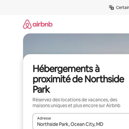
Aller
Certai
directement
au
contenu
Hébergements à
proximité de Northside
Park
Réservez des locations de vacances, des
maisons uniques et plus encore sur Airbnb
Adresse
Lorsque les résultats s'affichent, utilisez les flèc