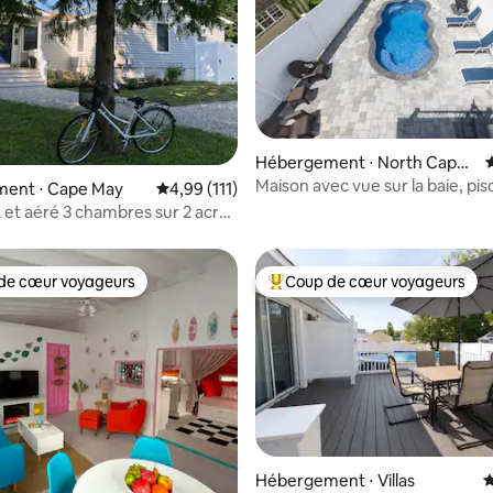
 la base de 55 commentaires : 4,98 sur 5
Hébergement ⋅ North Cape
É
May
Maison avec vue sur la baie, pis
ent ⋅ Cape May
Évaluation moyenne sur la base de 111 comme
4,99 (111)
salée chauffée ouverte !
et aéré 3 chambres sur 2 acres
CINE-West Cape May
de cœur voyageurs
Coup de cœur voyageurs
 cœur voyageurs les plus appréciés
Coups de cœur voyageurs les p
Hébergement ⋅ Villas
É