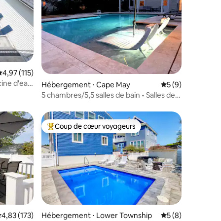
valuation moyenne sur la base de 115 commentaires : 4,97 sur 5
4,97 (115)
cine d'eau
ntaires : 4,99 sur 5
Hébergement ⋅ Cape May
Évaluation moyenn
5 (9)
5 chambres/5,5 salles de bain • Salles de
bain privatives • Chiens acceptés •
Piscine
Coup de cœur voyageurs
lus appréciés
Coups de cœur voyageurs les plus appréciés
valuation moyenne sur la base de 173 commentaires : 4,83 sur 5
4,83 (173)
Hébergement ⋅ Lower Township
Évaluation moyenn
5 (8)