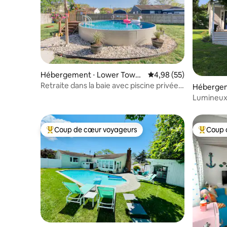
Hébergement ⋅ Lower Towns
Évaluation moyenne sur
4,98 (55)
hip
Retraite dans la baie avec piscine privée
Hébergem
et animaux acceptés
Lumineux 
avec PIS
Coup de cœur voyageurs
Coup 
Coups de cœur voyageurs les plus appréciés
Coups de