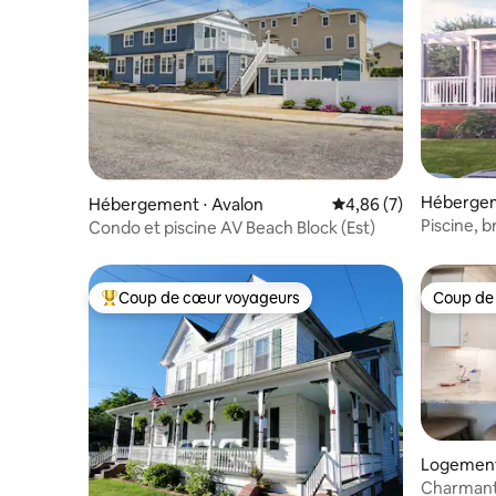
Hébergem
Hébergement ⋅ Avalon
Évaluation moyenne s
4,86 (7)
Piscine, b
Condo et piscine AV Beach Block (Est)
de Stone
Coup de cœur voyageurs
Coup de
Coups de cœur voyageurs les plus appréciés
Coup de
Logement 
ne Harbo
Charmant 