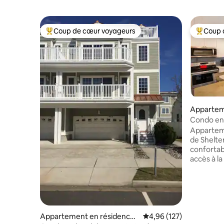
Coup de cœur voyageurs
Coup 
Coups de cœur voyageurs les plus appréciés
Coups de
Appartem
⋅ Stone H
Condo en 
avec de b
Apparteme
de Shelte
conforta
accès à la
ville. Vue 
ce logeme
plein cœur
de gamme 
inoxydabl
meubles/té
Appartement en résidence ⋅
Évaluation moyenne sur
4,96 (127)