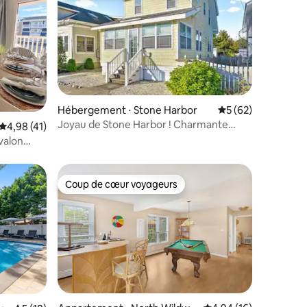
Hébergement ⋅ Stone Harbor
Évaluation moyenne
5 (62)
Joyau de Stone Harbor ! Charmante
mmentaires : 5 sur 5
Évaluation moyenne sur la base de 41 commentaires : 4,98 sur 5
4,98 (41)
maison de plage de 3 chambres
valon
Coup de cœur voyageurs
lus appréciés
Coup de cœur voyageurs
taires : 4,83 sur 5