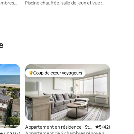
hambres
Piscine chauffée, salle de jeux et vue :
s !
Bayside Blessings !
taires : 4,95 sur 5
e
Coup de cœur voyageurs
lus appréciés
Coups de cœur voyageurs les plus appréciés
entaires : 4,9 sur 5
Appartement en résidence ⋅ Sto
Évaluation moyenne
5 (42)
ne Harbor
Appartement de 2 chambres rénové à