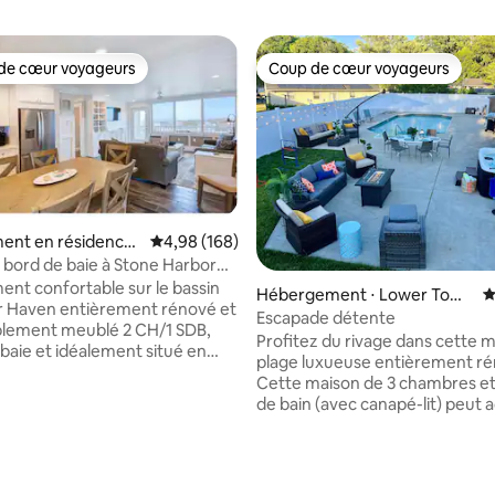
de cœur voyageurs
Coup de cœur voyageurs
 cœur voyageurs les plus appréciés
Coup de cœur voyageurs
ent en résidence
Évaluation moyenne sur la base de 168 commen
4,98 (168)
arbor
bord de baie à Stone Harbor
elles vues
nt confortable sur le bassin
Hébergement ⋅ Lower Town
É
r Haven entièrement rénové et
ship
Escapade détente
blement meublé 2 CH/1 SDB,
Profitez du rivage dans cette 
 baie et idéalement situé en
plage luxueuse entièrement r
sur la baie/l'île et la ville depuis
Cette maison de 3 chambres et 
nt relaxant au 4e étage en
de bain (avec canapé-lit) peut ac
 de la ville. Cuisine neuve haut
jusqu'à 12 personnes. L'espace 
avec appareils en acier
récemment rénové. Nouvelle cu
e, nouveaux
nouvelles salles de bains, tapis
lévision dans le séjour, belle
 la base de 127 commentaires : 4,96 sur 5
neufs et bois franc. Une incroyable