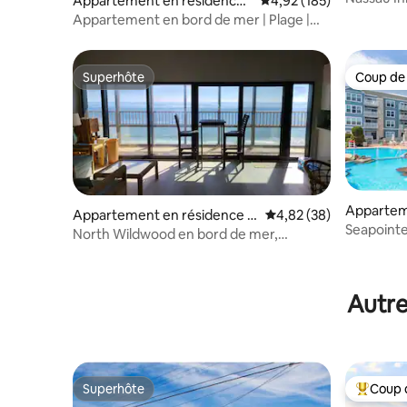
Appartement en résidence ⋅
Évaluation moyenne sur
4,92 (185)
Superbes l
Wildwood Crest
Appartement en bord de mer | Plage |
Piscine | Linge de maison inclus
Superhôte
Coup de
Superhôte
Coup de
Appartem
Appartement en résidence ⋅
Évaluation moyenne sur
4,82 (38)
Wildwood
Seapointe 
North Wildwood
North Wildwood en bord de mer,
intérieur
capacité d'hébergement de
13 personnes, piscine
Autre
Superhôte
Coup 
Superhôte
Coups de