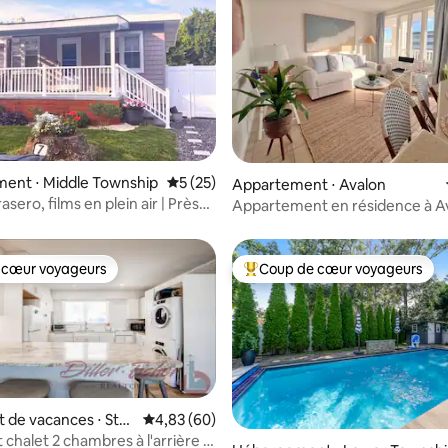
ent ⋅ Middle Township
Évaluation moyenne sur la base de 25 co
5 (25)
ur la base de 7 commentaires : 4,86 sur 5
Appartement ⋅ Avalon
rasero, films en plein air | Près
Appartement en résidence à A
 Harbor
Beach
 cœur voyageurs
Coup de cœur voyageurs
 cœur voyageurs
Coups de cœur voyageurs les p
de vacances ⋅ Sto
Évaluation moyenne sur la base de 60 commen
4,83 (60)
r
chalet 2 chambres à l'arrière !