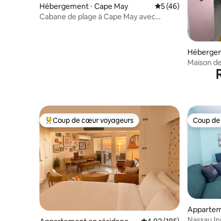
Hébergement ⋅ Cape May
Évaluation moyenne
5 (46)
Cabane de plage à Cape May avec
piscine chauffée
Hébergem
ship
Maison d
Coup de cœur voyageurs
Coup de
Coups de cœur voyageurs les plus appréciés
Coup de
Appartem
Wildwood
Nassau I