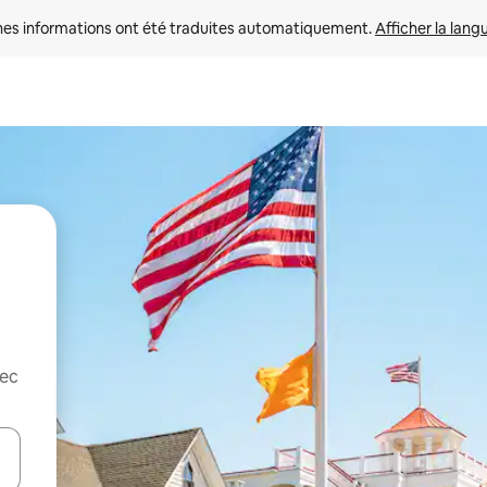
nes informations ont été traduites automatiquement. 
Afficher la lang
vec
hes vers le haut et vers le bas pour les parcourir ou en appuyant et en fai