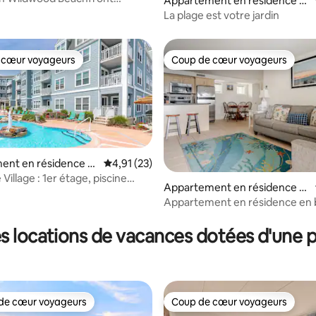
 la base de 185 commentaires : 4,92 sur 5
Appartement en résidence ⋅
evers de soleil
Cape May
La plage est votre jardin
 cœur voyageurs
Coup de cœur voyageurs
 cœur voyageurs
Coup de cœur voyageurs
ent en résidence ⋅
Évaluation moyenne sur la base de 23 comme
4,91 (23)
 la base de 38 commentaires : 4,82 sur 5
 Crest
Village : 1er étage, piscine
Appartement en résidence ⋅
e chauffée
Cape May
Appartement en résidence en 
mer, 2 chambres, 2 salles de bai
sans marches
s locations de vacances dotées d'une p
de cœur voyageurs
Coup de cœur voyageurs
 cœur voyageurs les plus appréciés
Coup de cœur voyageurs