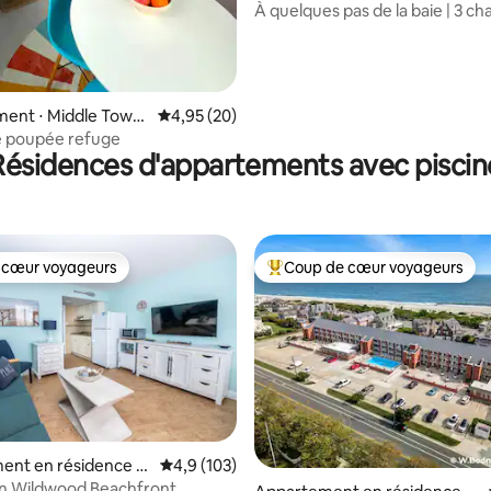
À quelques pas de la baie | 3 c
 sur la base de 46 commentaires : 5 sur 5
avec piscine | Animaux accepté
ent ⋅ Middle Town
Évaluation moyenne sur la base de 20 commen
4,95 (20)
e poupée refuge
Résidences d'appartements avec piscin
 cœur voyageurs
Coup de cœur voyageurs
 cœur voyageurs
Coups de cœur voyageurs les p
ent en résidence ⋅
Évaluation moyenne sur la base de 103 comm
4,9 (103)
 Crest
nn Wildwood Beachfront