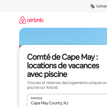
Aller
Certai
directement
au
contenu
Comté de Cape May :
locations de vacances
avec piscine
Trouvez et réservez des logements uniques a
piscine sur Airbnb
Adresse
Lorsque les résultats s'affichent, utilisez les flèc