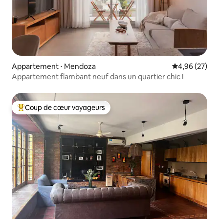
Appartement ⋅ Mendoza
Évaluation mo
4,96 (27)
Appartement flambant neuf dans un quartier chic !
Coup de cœur voyageurs
Coups de cœur voyageurs les plus appréciés