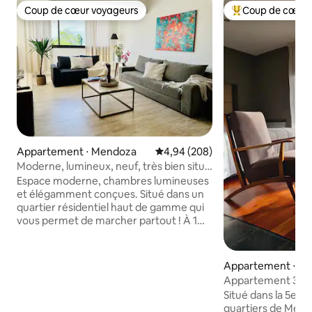
Coup de cœur voyageurs
Coup de cœur 
Coup de cœur voyageurs
Coups de cœur vo
Appartement ⋅ Mendoza
Évaluation moyenne sur la base 
4,94 (208)
Moderne, lumineux, neuf, très bien situé
Apt. 2 VÉLOS
Espace moderne, chambres lumineuses
et élégamment conçues. Situé dans un
quartier résidentiel haut de gamme qui
vous permet de marcher partout ! À 1
pâté de maisons de notre parc principal,
à 7 minutes à pied d'une avenue connue
de bars, restaurants et boutiques, à 2
Appartement ⋅ Cap
minutes à pied du supermarché. Peut
Appartement 3, C
accueillir 2, 3 personnes. Cuisine
section
Situé dans la 5e s
entièrement équipée. Le grand salon
quartiers de Mend