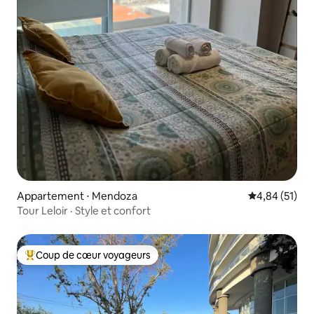
Appartement ⋅ Mendoza
Évaluation mo
4,84 (51)
Tour Leloir · Style et confort
Coup de cœur voyageurs
Coups de cœur voyageurs les plus appréciés