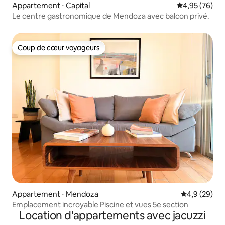
Appartement ⋅ Capital
Évaluation mo
4,95 (76)
Le centre gastronomique de Mendoza avec balcon privé.
Coup de cœur voyageurs
Coup de cœur voyageurs
Appartement ⋅ Mendoza
Évaluation m
4,9 (29)
Emplacement incroyable Piscine et vues 5e section
Location d'appartements avec jacuzzi