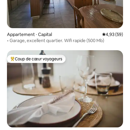
Appartement ⋅ Capital
Évaluation mo
4,93 (59)
• Garage, excellent quartier. Wifi rapide (500 Mb)
Coup de cœur voyageurs
Coups de cœur voyageurs les plus appréciés