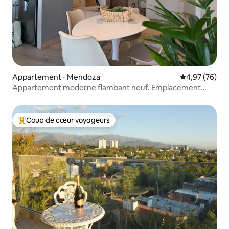
Appartement ⋅ Mendoza
Évaluation mo
4,97 (76)
Appartement moderne flambant neuf. Emplacement
idéal.
Coup de cœur voyageurs
Coups de cœur voyageurs les plus appréciés