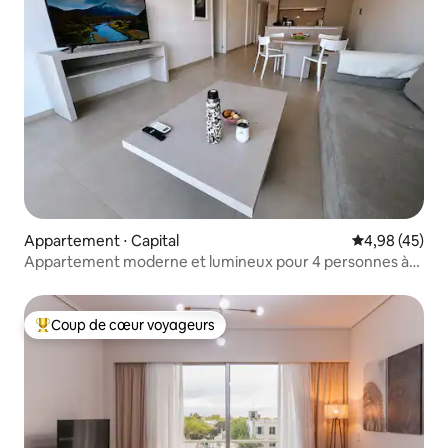
Appartement ⋅ Capital
Évaluation mo
4,98 (45)
Appartement moderne et lumineux pour 4 personnes à
Quinta Sección
Coup de cœur voyageurs
Coups de cœur voyageurs les plus appréciés