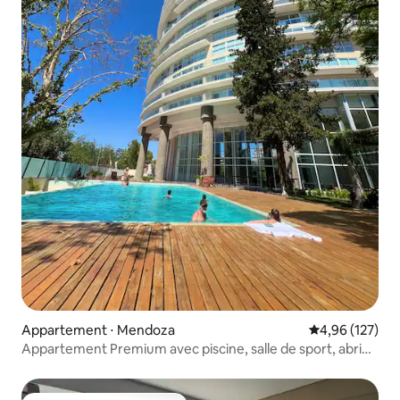
Appartement ⋅ Mendoza
Évaluation moy
4,96 (127)
Appartement Premium avec piscine, salle de sport, abri
voiture et plus encore.