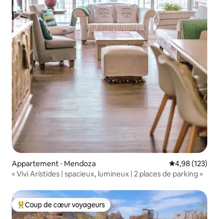
Appartement ⋅ Mendoza
Évaluation moy
4,98 (123)
« Vivi Arístides | spacieux, lumineux | 2 places de parking »
Coup de cœur voyageurs
Coups de cœur voyageurs les plus appréciés