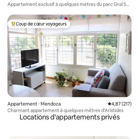
Appartement exclusif à quelques mètres du parc Gral San
Martin
Coup de cœur voyageurs
Coups de cœur voyageurs les plus appréciés
Appartement ⋅ Mendoza
Évaluation moy
4,87 (217)
Charmant appartement à quelques mètres d'Arístides
Locations d'appartements privés