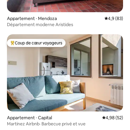
Appartement ⋅ Mendoza
Évaluation m
4,9 (83)
Département moderne Aristides
Coup de cœur voyageurs
Coups de cœur voyageurs les plus appréciés
Appartement ⋅ Capital
Évaluation mo
4,98 (52)
Martínez Airbnb· Barbecue privé et vue