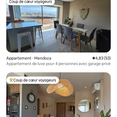
Coup de cœur voyageurs
Coup de cœur voyageurs
Appartement ⋅ Mendoza
Évaluation mo
4,83 (53)
Appartement de luxe pour 4 personnes avec garage privé
Coup de cœur voyageurs
Coups de cœur voyageurs les plus appréciés