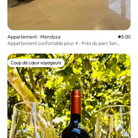
Appartement ⋅ Mendoza
Évaluatio
5 (8)
Appartement confortable pour 4 - Près du parc San
Martín
Coup de cœur voyageurs
Coup de cœur voyageurs