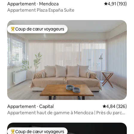
Appartement ⋅ Mendoza
Évaluation moy
4,91 (193)
Appartement Plaza España Suite
Coup de cœur voyageurs
Coups de cœur voyageurs les plus appréciés
Appartement ⋅ Capital
Évaluation moy
4,84 (326)
Appartement haut de gamme à Mendoza | Près du parc
et du parking
Coup de cœur voyageurs