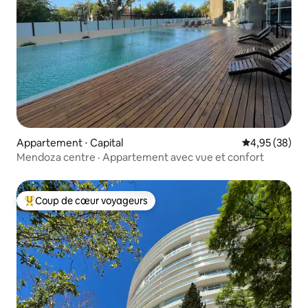
Appartement ⋅ Capital
Évaluation mo
4,95 (38)
Mendoza centre · Appartement avec vue et confort
Coup de cœur voyageurs
Coups de cœur voyageurs les plus appréciés