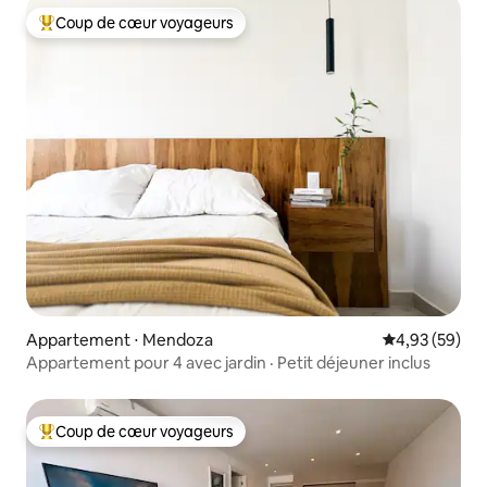
Coup de cœur voyageurs
Coups de cœur voyageurs les plus appréciés
Appartement ⋅ Mendoza
Évaluation mo
4,93 (59)
Appartement pour 4 avec jardin · Petit déjeuner inclus
Coup de cœur voyageurs
Coups de cœur voyageurs les plus appréciés