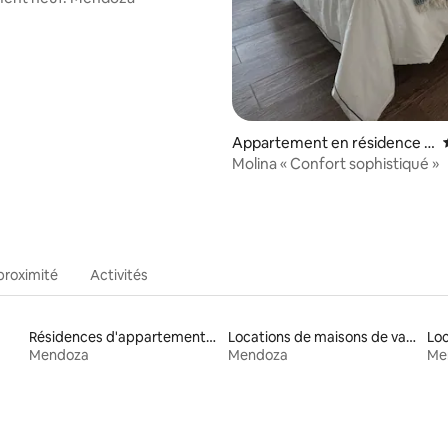
Appartement en résidence ⋅
Capital
Molina « Confort sophistiqué »
proximité
Activités
Résidences d'appartements en location
Locations de maisons de vacances
Mendoza
Mendoza
Me