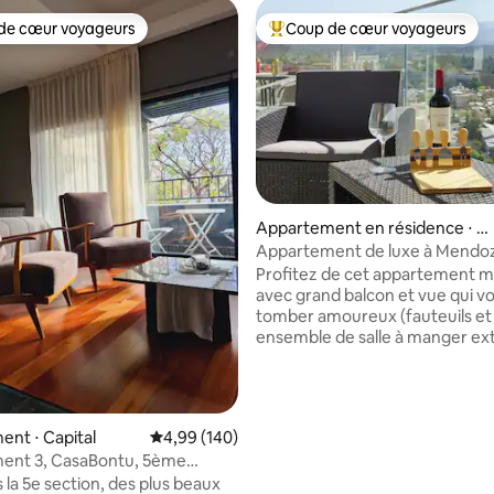
de cœur voyageurs
Coup de cœur voyageurs
 cœur voyageurs les plus appréciés
Coups de cœur voyageurs les p
Appartement en résidence ⋅ M
ndoza
Appartement de luxe à Mendo
 la base de 127 commentaires : 4,94 sur 5
2 chambres et balcon
Profitez de cet appartement 
avec grand balcon et vue qui v
tomber amoureux (fauteuils et
ensemble de salle à manger ext
Deux chambres avec 2 salles de
complètes. Cuisine entièreme
(lave-linge et lave-vaisselle). 
vous dans un grand canapé pou
nt ⋅ Capital
Évaluation moyenne sur la base de 140 commen
4,99 (140)
d'un film. Salle à manger idéale
ent 3, CasaBontu, 5ème
partager des moments. Nous v
 la 5e section, des plus beaux
accueillons avec un panier de 