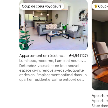
Coup de cœur voyageurs
Coup 
Coup de cœur voyageurs
Coups de
Appartement en résidence ⋅
Évaluation moyenne sur
4,94 (127)
Mendoza
Lumineux, moderne, flambant neuf avec
balcon et 2 VÉLOS
Détendez-vous dans ce tout nouvel
espace divin, rénové avec style, qualité
et design. Emplacement optimal dans un
quartier résidentiel calme entouré de
marchés et de végétation. Nous
mettons en avant sa proximité avec
notre grand parc San Martin, idéal pour
Apparteme
faire de l'exercice et à la célèbre avenue
Appartem
gastronomique. Nouveau sommier king
section
Situé dans
size haut de gamme Simmons, pour se