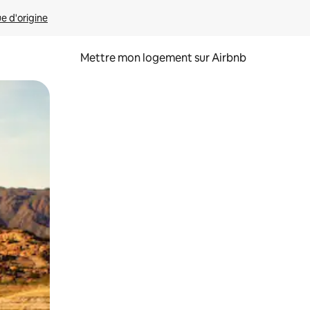
ue d'origine
Mettre mon logement sur Airbnb
sant glisser.