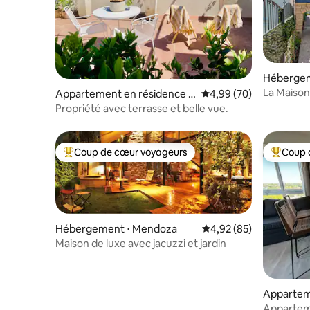
Hébergem
La Maison
Appartement en résidence ⋅
Évaluation moyenne sur
4,99 (70)
Capital
Propriété avec terrasse et belle vue.
Coup de cœur voyageurs
Coup 
Coups de cœur voyageurs les plus appréciés
Coups de
Hébergement ⋅ Mendoza
Évaluation moyenne sur
4,92 (85)
Maison de luxe avec jacuzzi et jardin
Appartem
Appartem