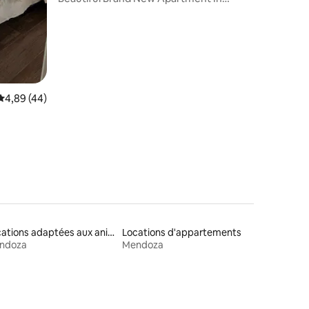
Quinta Section
Évaluation moyenne sur la base de 44 commentaires : 4,89 sur 5
4,89 (44)
Locations adaptées aux animaux
Locations d'appartements
ndoza
Mendoza