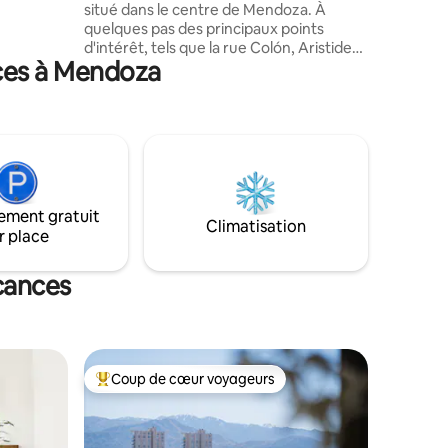
situé dans le centre de Mendoza. À
ssons
quelques pas des principaux points
 vins
d'intérêt, tels que la rue Colón, Aristides,
. Parfait
nces à Mendoza
Belgrano et les principales attractions
touristiques. Son design moderne et
fonctionnel vous offre confort et un
accès facile aux restaurants, places et
parcs. En outre, la proximité des
transports en commun pour découvrir la
ville. Que vous veniez pour profiter de la
gastronomie, du vin ou pour découvrir la
ement gratuit
montagne, nous vous garantissons une
Climatisation
r place
expérience unique.
cances
Coup de cœur voyageurs
lus appréciés
Coups de cœur voyageurs les plus appréciés