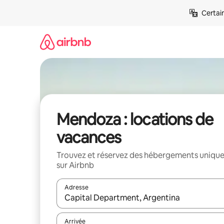
Aller
Certai
directement
au
contenu
Mendoza : locations de
vacances
Trouvez et réservez des hébergements uniqu
sur Airbnb
Adresse
Lorsque les résultats s'affichent, utilisez les flèc
Arrivée