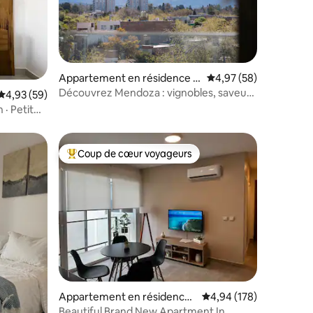
Appartement en résidence ⋅
Évaluation moyenne su
4,97 (58)
mmentaires : 5 sur 5
Capital
Découvrez Mendoza : vignobles, saveurs
Évaluation moyenne sur la base de 59 commentaires : 4,93 sur 5
4,93 (59)
et détente
· Petit
Coup de cœur voyageurs
Coups de cœur voyageurs les plus appréciés
ntaires : 4,99 sur 5
Appartement en résidence ⋅
Évaluation moyenne sur
4,94 (178)
Mendoza
Beautiful Brand New Apartment In