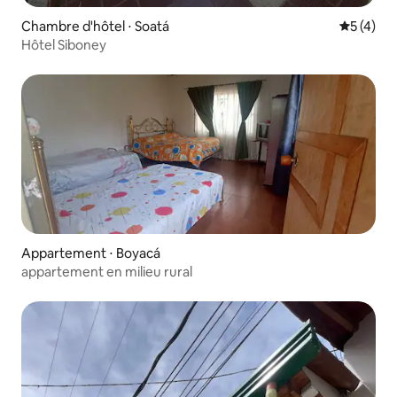
Chambre d'hôtel ⋅ Soatá
Évaluatio
5 (4)
Hôtel Siboney
Appartement ⋅ Boyacá
appartement en milieu rural