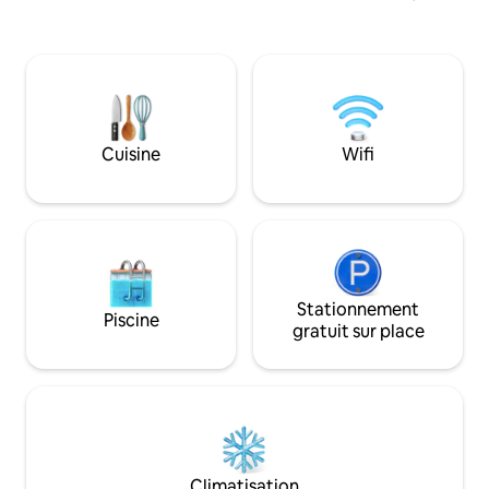
de la cabaña y un b
avec lave-linge privé pour les longs
piscina. Además, o
séjours sans complications • Cuisine
comedor, mirador
entièrement équipée pour préparer vos
en los pasillos, pi
repas sans dépenser plus • Résidence
climatizada, zona 
sûre et calme, idéale pour arriver la nuit
una hermosa vista 
sans stress Écrivez-moi pour confirmer
Chicamocha.
et coordonner votre arrivée
Cuisine
Wifi
Stationnement
Piscine
gratuit sur place
Climatisation