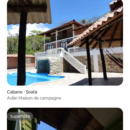
Cabane ⋅ Soatá
Adán Maison de campagne
Superhôte
Superhôte