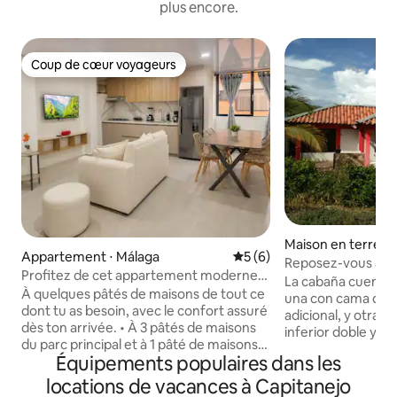
plus encore.
Coup de cœur voyageurs
Coup de cœur voyageurs
Maison en terre ⋅ 
Appartement ⋅ Málaga
Évaluation moyenne sur la 
5 (6)
Reposez-vous au 
Profitez de cet appartement moderne
et de la nature.
La cabaña cuenta 
avec parking !
À quelques pâtés de maisons de tout ce
una con cama doble
dont tu as besoin, avec le confort assuré
adicional, y otra c
dès ton arrivée. • À 3 pâtés de maisons
inferior doble y su
du parc principal et à 1 pâté de maisons
altillo. Tiene capac
Équipements populaires dans les
de la place du marché • Parking privé
cómodamente de 6
inclus, sans frais ni soucis
Dispone de un ba
locations de vacances à Capitanejo
supplémentaires • Espace buanderie