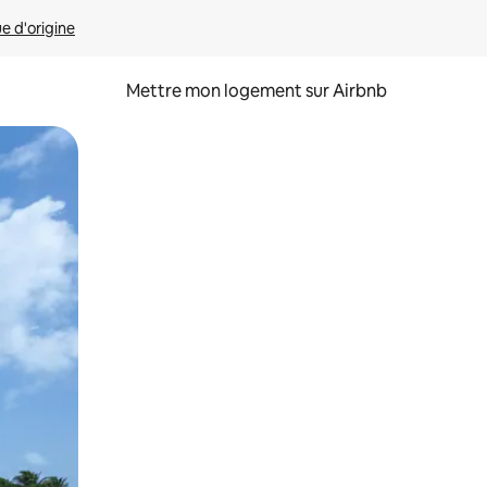
ue d'origine
Mettre mon logement sur Airbnb
sant glisser.