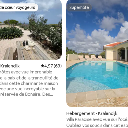
de cœur voyageurs
Superhôte
 cœur voyageurs les plus appréciés
Superhôte
 Kralendijk
Évaluation moyenne sur la base de 69 commen
4,97 (69)
sur la base de 34 commentaires : 5 sur 5
hôtes avec vue imprenable
e la paix et de la tranquillité de
 dans cette charmante maison
vec une vue incroyable sur la
préservée de Bonaire. Des
t des chèvres passent dans
din. À seulement 12 min du
le de Kralendijk. La maison
Hébergement ⋅ Kralendijk
ntient une salle de bains
Villa Paradise avec vue sur l'oc
t une cuisine entièrement
Oubliez vos soucis dans cet es
ec lave-vaisselle. Il y a une