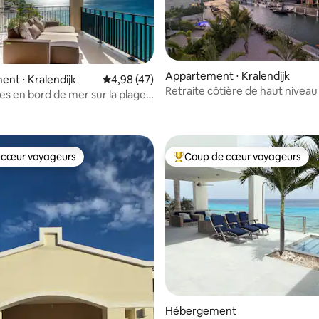
Appartement ⋅ Kralendijk
e sur la base de 6 commentaires : 5 sur 5
nt ⋅ Kralendijk
Évaluation moyenne sur la base de 47 comme
4,98 (47)
Retraite côtière de haut niveau
s en bord de mer sur la plage -
bord de l'eau
1
 cœur voyageurs
Coup de cœur voyageurs
 cœur voyageurs
Coups de cœur voyageurs les p
 la base de 25 commentaires : 4,88 sur 5
Hébergement