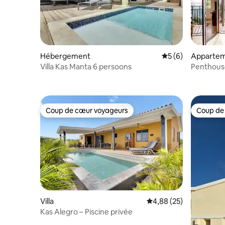
Hébergement
Évaluation moyenn
5 (6)
Apparteme
Villa Kas Manta 6 persoons
Penthouse
Bellevue 1
Coup de cœur voyageurs
Coup de
Coup de cœur voyageurs
Coup de
Villa
Évaluation moyenne sur
4,88 (25)
Kas Alegro – Piscine privée