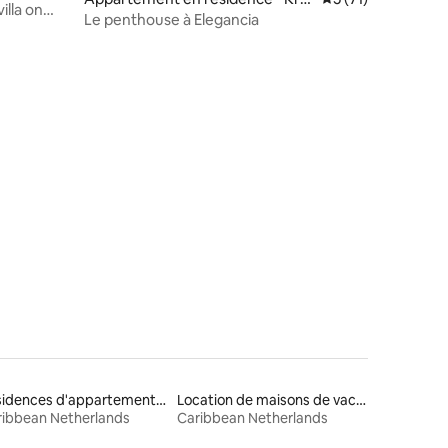
illa on
endijk
Le penthouse à Elegancia
ntaires : 4,94 sur 5
Résidences d'appartements en location
Location de maisons de vacances
ribbean Netherlands
Caribbean Netherlands