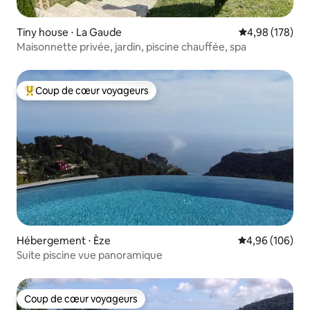
Tiny house ⋅ La Gaude
Évaluation moy
4,98 (178)
Maisonnette privée, jardin, piscine chauffée, spa
Coup de cœur voyageurs
Coups de cœur voyageurs les plus appréciés
Hébergement ⋅ Èze
Évaluation moy
4,96 (106)
Suite piscine vue panoramique
Coup de cœur voyageurs
Coup de cœur voyageurs