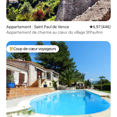
Appartement ⋅ Saint Paul de Vence
Évaluation moy
4,97 (446)
Appartement de charme au cœur du village StPaulInn
Coup de cœur voyageurs
Coups de cœur voyageurs les plus appréciés