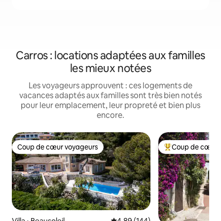
Carros : locations adaptées aux familles
les mieux notées
Les voyageurs approuvent : ces logements de
vacances adaptés aux familles sont très bien notés
pour leur emplacement, leur propreté et bien plus
encore.
Coup de cœur voyageurs
Coup de cœur 
Coup de cœur voyageurs
Coups de cœur vo
Villa ⋅ Beausoleil
Évaluation moyenne sur la base 
4,89 (144)