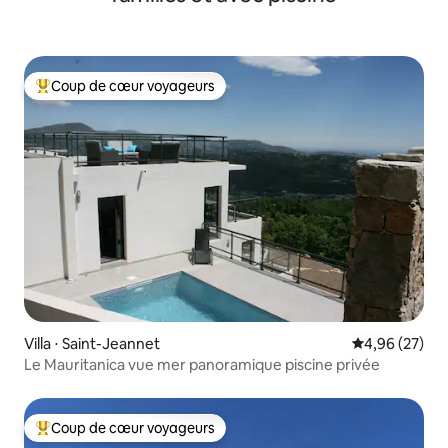
Coup de cœur voyageurs
Coups de cœur voyageurs les plus appréciés
Villa ⋅ Saint-Jeannet
Évaluation mo
4,96 (27)
Le Mauritanica vue mer panoramique piscine privée
Coup de cœur voyageurs
Coups de cœur voyageurs les plus appréciés