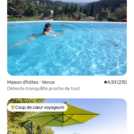
Maison d'hôtes ⋅ Vence
Évaluation moy
4,93 (215)
Détente tranquillité proche de tout
Coup de cœur voyageurs
Coups de cœur voyageurs les plus appréciés