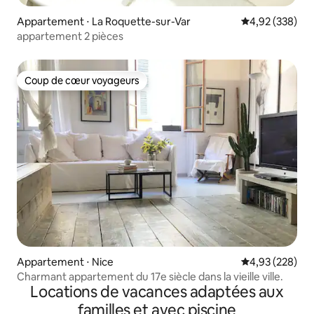
Appartement ⋅ La Roquette-sur-Var
Évaluation moy
4,92 (338)
appartement 2 pièces
Coup de cœur voyageurs
Coup de cœur voyageurs
Appartement ⋅ Nice
Évaluation moy
4,93 (228)
Charmant appartement du 17e siècle dans la vieille ville.
Locations de vacances adaptées aux
familles et avec piscine