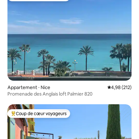
Appartement ⋅ Nice
Évaluation moy
4,98 (212)
Promenade des Anglais loft Palmier 820
Coup de cœur voyageurs
Coups de cœur voyageurs les plus appréciés