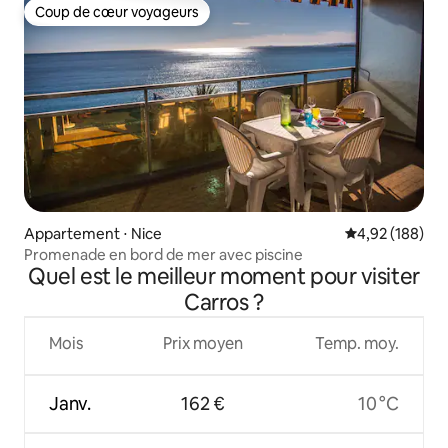
Coup de cœur voyageurs
Coup de cœur voyageurs
Appartement ⋅ Nice
Évaluation moy
4,92 (188)
Promenade en bord de mer avec piscine
Quel est le meilleur moment pour visiter
Carros ?
Mois
Prix moyen
Temp. moy.
Janv.
162 €
10 °C