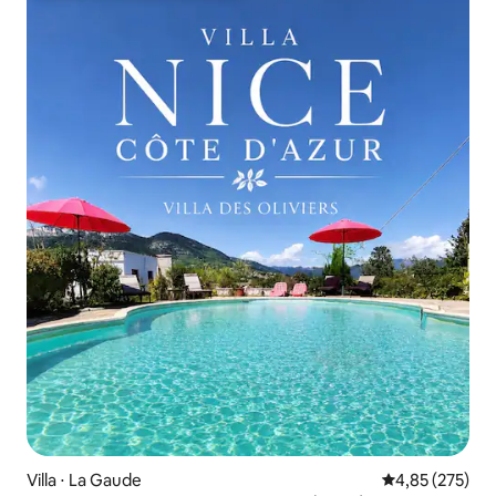
Villa ⋅ La Gaude
Évaluation moy
4,85 (275)