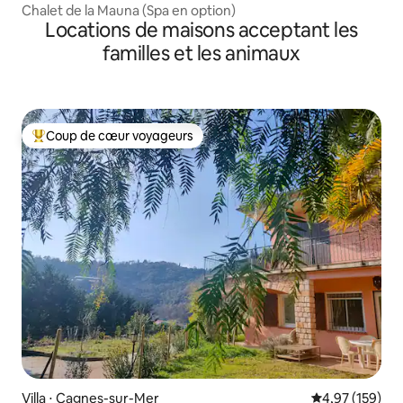
Chalet de la Mauna (Spa en option)
Locations de maisons acceptant les
familles et les animaux
Coup de cœur voyageurs
Coups de cœur voyageurs les plus appréciés
Villa ⋅ Cagnes-sur-Mer
Évaluation moy
4,97 (159)