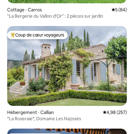
Cottage ⋅ Carros
Évaluation
5 (84)
"La Bergerie du Vallon d'Or" : 2 pièces sur jardin
Coup de cœur voyageurs
Coups de cœur voyageurs les plus appréciés
Hébergement ⋅ Callian
Évaluation moy
4,98 (257)
“La Roseraie“, Domaine Les Naÿssès