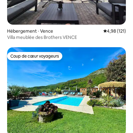
Hébergement ⋅ Vence
Évaluation moy
4,98 (121)
Villa meublée des Brothers VENCE
Coup de cœur voyageurs
Coup de cœur voyageurs