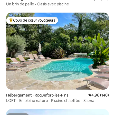
Un brin de paille • Oasis avec piscine
Coup de cœur voyageurs
Coups de cœur voyageurs les plus appréciés
Hébergement ⋅ Roquefort-les-Pins
Évaluation moy
4,96 (140)
LOFT – En pleine nature - Piscine chauffée - Sauna