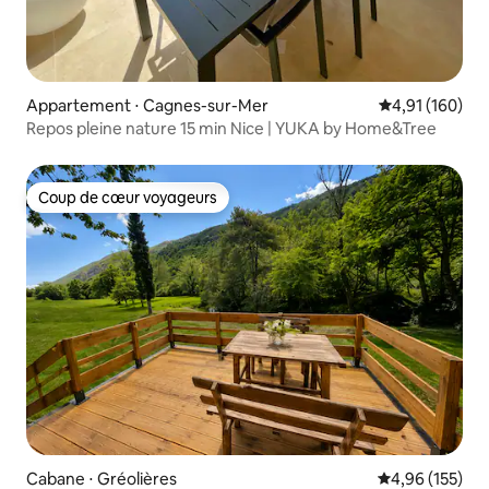
Appartement ⋅ Cagnes-sur-Mer
Évaluation moy
4,91 (160)
Repos pleine nature 15 min Nice | YUKA by Home&Tree
Coup de cœur voyageurs
Coup de cœur voyageurs
Cabane ⋅ Gréolières
Évaluation moy
4,96 (155)