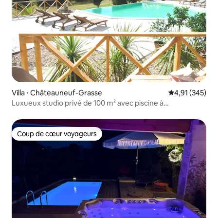
Villa ⋅ Châteauneuf-Grasse
Évaluation moy
4,91 (345)
Luxueux studio privé de 100 m² avec piscine à
débordement
Coup de cœur voyageurs
Coup de cœur voyageurs