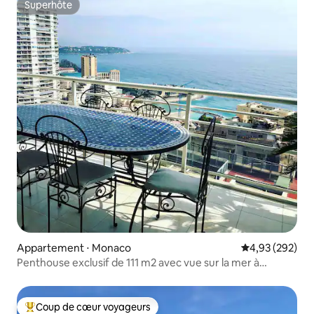
Superhôte
Superhôte
Appartement ⋅ Monaco
Évaluation moy
4,93 (292)
Penthouse exclusif de 111 m2 avec vue sur la mer à
Monaco
Coup de cœur voyageurs
Coups de cœur voyageurs les plus appréciés