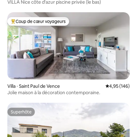
VILLA Nice côte d'azur piscine privée (le bas)
Coup de cœur voyageurs
Coups de cœur voyageurs les plus appréciés
Villa ⋅ Saint Paul de Vence
Évaluation moy
4,95 (146)
Jolie maison à la décoration contemporaine.
Superhôte
Superhôte