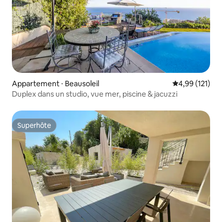
Appartement ⋅ Beausoleil
Évaluation moy
4,99 (121)
Duplex dans un studio, vue mer, piscine & jacuzzi
Superhôte
Superhôte