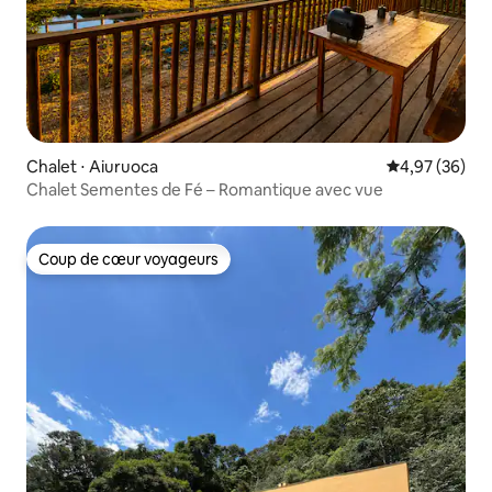
Chalet ⋅ Aiuruoca
Évaluation mo
4,97 (36)
Chalet Sementes de Fé – Romantique avec vue
Coup de cœur voyageurs
Coup de cœur voyageurs