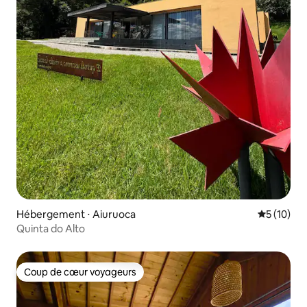
Hébergement ⋅ Aiuruoca
Évaluation
5 (10)
Quinta do Alto
Coup de cœur voyageurs
Coup de cœur voyageurs