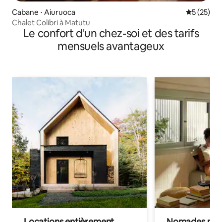
Cabane ⋅ Aiuruoca
Évaluation
5 (25)
Chalet Colibri à Matutu
Le confort d'un chez-soi et des tarifs
mensuels avantageux
Locations entièrement
Nomades num