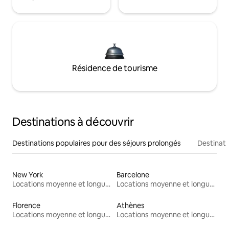
Résidence de tourisme
Destinations à découvrir
Destinations populaires pour des séjours prolongés
Destinati
New York
Barcelone
Locations moyenne et longue durée
Locations moyenne et longue durée
Florence
Athènes
Locations moyenne et longue durée
Locations moyenne et longue durée