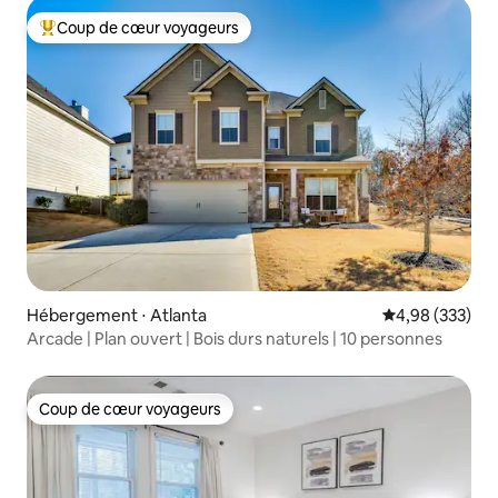
Coup de cœur voyageurs
Coups de cœur voyageurs les plus appréciés
Hébergement ⋅ Atlanta
Évaluation moy
4,98 (333)
Arcade | Plan ouvert | Bois durs naturels | 10 personnes
Coup de cœur voyageurs
Coup de cœur voyageurs