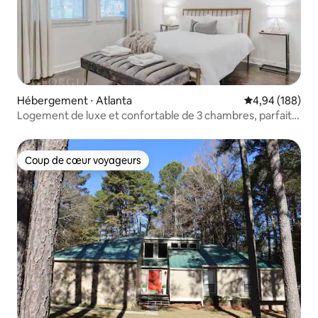
Hébergement ⋅ Atlanta
Évaluation moy
4,94 (188)
Logement de luxe et confortable de 3 chambres, parfait
pour une escapade !
Coup de cœur voyageurs
Coup de cœur voyageurs