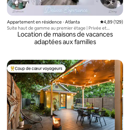
Appartement en résidence ⋅ Atlanta
Évaluation moy
4,89 (129)
Suite haut de gamme au premier étage | Privée et
Location de maisons de vacances
spacieuse
adaptées aux familles
Coup de cœur voyageurs
Coups de cœur voyageurs les plus appréciés