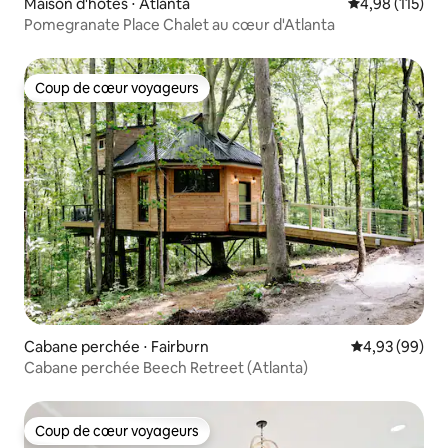
Maison d'hôtes ⋅ Atlanta
Évaluation moy
4,98 (115)
Pomegranate Place Chalet au cœur d'Atlanta
Coup de cœur voyageurs
Coup de cœur voyageurs
Cabane perchée ⋅ Fairburn
Évaluation mo
4,93 (99)
Cabane perchée Beech Retreet (Atlanta)
Coup de cœur voyageurs
Coup de cœur voyageurs