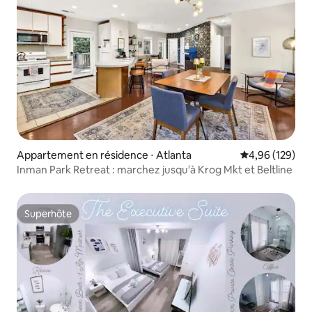
Appartement en résidence ⋅ Atlanta
Évaluation moy
4,96 (129)
Inman Park Retreat : marchez jusqu'à Krog Mkt et Beltline
Superhôte
Superhôte