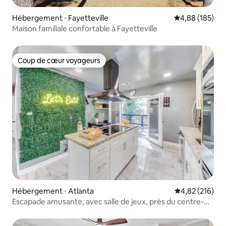
Hébergement ⋅ Fayetteville
Évaluation moy
4,88 (185)
Maison familiale confortable à Fayetteville
Coup de cœur voyageurs
Coup de cœur voyageurs
Hébergement ⋅ Atlanta
Évaluation moy
4,82 (216)
Escapade amusante, avec salle de jeux, près du centre-
ville et de l'aéroport !