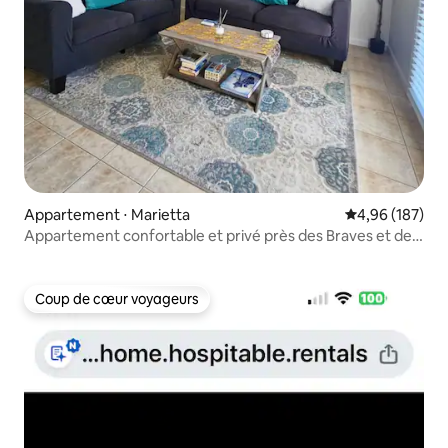
Appartement ⋅ Marietta
Évaluation moy
4,96 (187)
Appartement confortable et privé près des Braves et de
Square
Coup de cœur voyageurs
Coup de cœur voyageurs