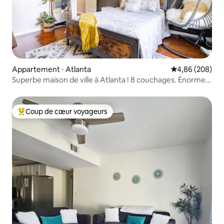
Appartement ⋅ Atlanta
Évaluation moy
4,86 (208)
Superbe maison de ville à Atlanta ! 8 couchages. Énorme
télévision !
Coup de cœur voyageurs
Coups de cœur voyageurs les plus appréciés