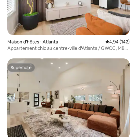
Maison d'hôtes ⋅ Atlanta
Évaluation moy
4,94 (142)
Appartement chic au centre-ville d'Atlanta / GWCC, MB
Stadium
Superhôte
Superhôte