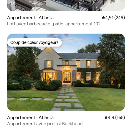
Appartement ⋅ Atlanta
Évaluation moy
4,91 (249)
Loft avec barbecue et patio, appartement 102
Coup de cœur voyageurs
Coup de cœur voyageurs
Appartement ⋅ Atlanta
Évaluation mo
4,9 (165)
Appartement avec jardin à Buckhead