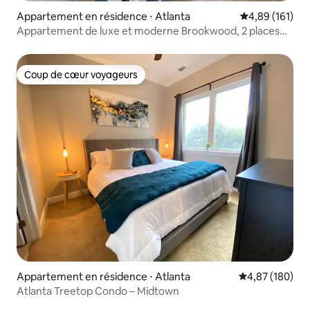
Appartement en résidence ⋅ Atlanta
Évaluation moy
4,89 (161)
Appartement de luxe et moderne Brookwood, 2 places
de parking SÉCURISÉES
Coup de cœur voyageurs
Coup de cœur voyageurs
Appartement en résidence ⋅ Atlanta
Évaluation moy
4,87 (180)
Atlanta Treetop Condo – Midtown