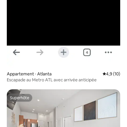
Appartement ⋅ Atlanta
Évaluation m
4,9 (10)
Escapade au Metro ATL avec arrivée anticipée
Superhôte
Superhôte