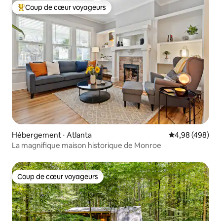
Coup de cœur voyageurs
Coups de cœur voyageurs les plus appréciés
Hébergement ⋅ Atlanta
Évaluation moy
4,98 (498)
La magnifique maison historique de Monroe
Coup de cœur voyageurs
Coup de cœur voyageurs