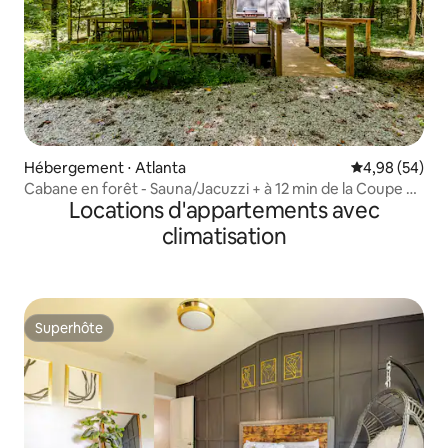
Hébergement ⋅ Atlanta
Évaluation mo
4,98 (54)
Cabane en forêt - Sauna/Jacuzzi + à 12 min de la Coupe du
Locations d'appartements avec
monde
climatisation
Superhôte
Superhôte