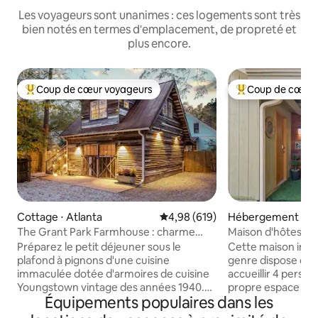
Les voyageurs sont unanimes : ces logements sont très
bien notés en termes d'emplacement, de propreté et
plus encore.
Coup de cœur voyageurs
Coup de cœur 
Coups de cœur voyageurs les plus appréciés
Coups de cœur vo
Cottage ⋅ Atlanta
Évaluation moyenne sur la base 
4,98 (619)
Hébergement ⋅ At
The Grant Park Farmhouse : charme
Maison d'hôtes un
authentique du Sud
maximum
Préparez le petit déjeuner sous le
Cette maison inte
plafond à pignons d'une cuisine
genre dispose de 
immaculée dotée d'armoires de cuisine
accueillir 4 perso
Youngstown vintage des années 1940.
propre espace ext
Équipements populaires dans les
Combinant des bois blancs, des
fumer ou simplem
planchers de chêne et des accents bleu
domotique contrôle