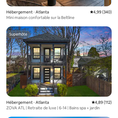
Hébergement ⋅ Atlanta
Évaluation moy
4,99 (340)
Mini maison confortable sur la Beltline
Superhôte
Superhôte
Hébergement ⋅ Atlanta
Évaluation moy
4,89 (112)
ZOVA ATL | Retraite de luxe | 6-14 | Bains spa + jardin