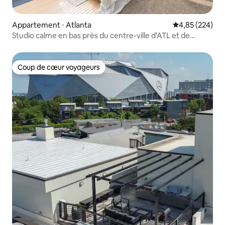
Appartement ⋅ Atlanta
Évaluation moy
4,85 (224)
Studio calme en bas près du centre-ville d'ATL et de
l'aéroport
Coup de cœur voyageurs
Coup de cœur voyageurs