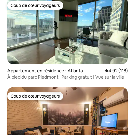
Coup de cœur voyageurs
Coup de cœur voyageurs
Appartement en résidence ⋅ Atlanta
Évaluation moy
4,92 (118)
À pied du parc Piedmont | Parking gratuit | Vue sur la ville
Coup de cœur voyageurs
Coup de cœur voyageurs