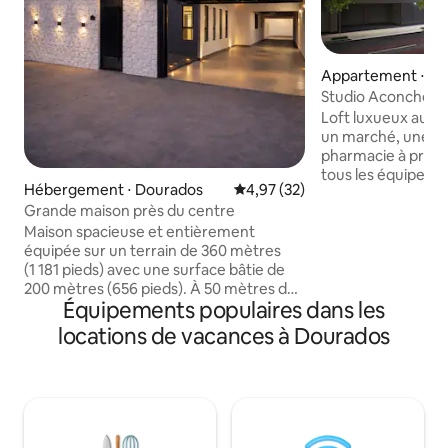
Appartement ⋅ Ce
Studio Aconcheg
Loft luxueux au c
un marché, une bo
pharmacie à proxi
tous les équipeme
Hébergement ⋅ Dourados
Évaluation moyenne sur la base
4,97 (32)
logement, notamm
Grande maison près du centre
sport, une piscine
loisirs pour recevo
Maison spacieuse et entièrement
barbecue. L’appa
équipée sur un terrain de 360 mètres
rideaux dans chaq
(1 181 pieds) avec une surface bâtie de
apprécierez l’exp
200 mètres (656 pieds). À 50 mètres de
Équipements populaires dans les
LOFT. Nous dispo
l'Av. Hayel Bon Faker, à proximité du
matelas simple et 
centre-ville et avec un accès facile à la
locations de vacances à Dourados
moyenne, ce qui 
BR-163. Espace gourmand avec brasero,
d’accueillir 3 adul
cuisine entièrement équipée, garage
avons également in
pouvant accueillir jusqu'à 4 véhicules et
thermique sur la p
un mur haut avec un portail, pour plus
balcon.
d'intimité et de sécurité. À proximité
d'une pizzeria, d'un restaurant, d'une