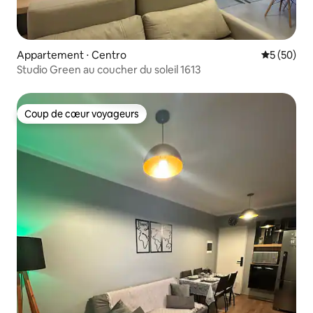
Appartement ⋅ Centro
Évaluation
5 (50)
Studio Green au coucher du soleil 1613
Coup de cœur voyageurs
Coup de cœur voyageurs