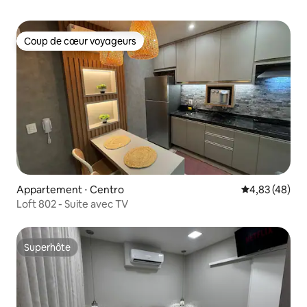
Coup de cœur voyageurs
Coup de cœur voyageurs
Appartement ⋅ Centro
Évaluation mo
4,83 (48)
Loft 802 - Suite avec TV
Superhôte
Superhôte