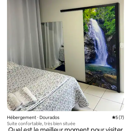
Hébergement ⋅ Dourados
Évaluatio
5 (7)
Suite confortable, très bien située
Quel est le meilleur moment pour visiter