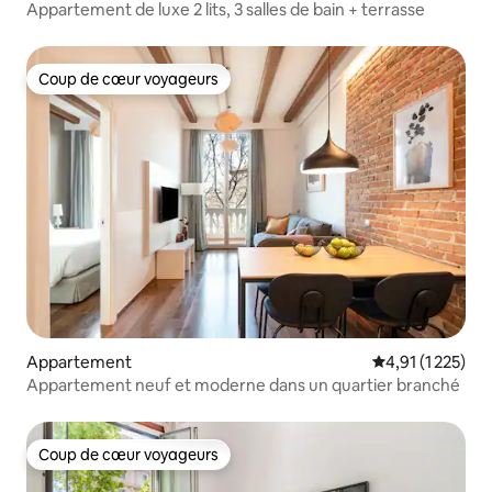
Appartement de luxe 2 lits, 3 salles de bain + terrasse
Coup de cœur voyageurs
Coup de cœur voyageurs
Appartement
Évaluation moye
4,91 (1 225)
Appartement neuf et moderne dans un quartier branché
Coup de cœur voyageurs
Coup de cœur voyageurs