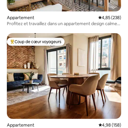
Appartement
Évaluation moy
4,85 (238)
Profitez et travaillez dans un appartement design calme
et lumineux.
Coup de cœur voyageurs
Coups de cœur voyageurs les plus appréciés
Appartement
Évaluation moy
4,98 (158)