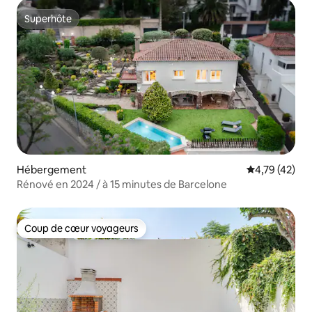
Superhôte
Superhôte
Hébergement
Évaluation mo
4,79 (42)
Rénové en 2024 / à 15 minutes de Barcelone
Coup de cœur voyageurs
Coup de cœur voyageurs