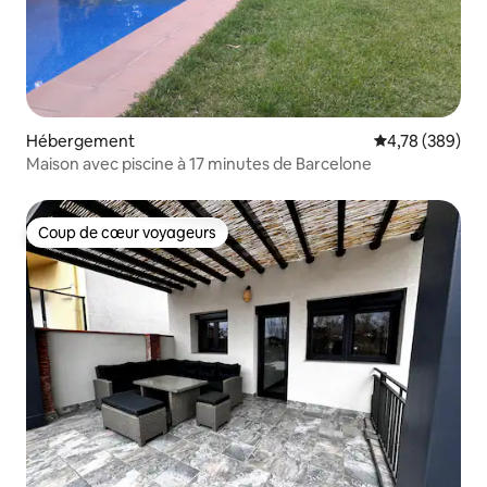
Hébergement
Évaluation moy
4,78 (389)
Maison avec piscine à 17 minutes de Barcelone
Coup de cœur voyageurs
Coup de cœur voyageurs