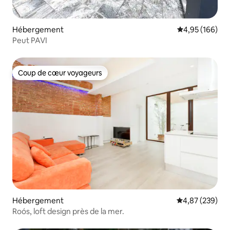
Hébergement
Évaluation moy
4,95 (166)
Peut PAVI
Coup de cœur voyageurs
Coup de cœur voyageurs
Hébergement
Évaluation moy
4,87 (239)
Roós, loft design près de la mer.