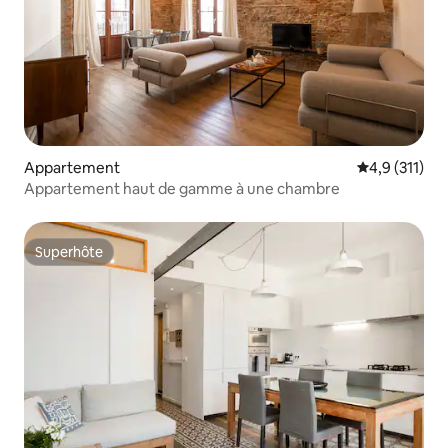
Appartement
Évaluation mo
4,9 (311)
Appartement haut de gamme à une chambre
Superhôte
Superhôte