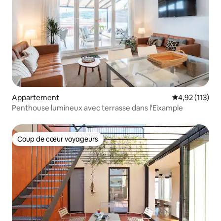
Appartement
Évaluation moy
4,92 (113)
Penthouse lumineux avec terrasse dans l'Eixample
Coup de cœur voyageurs
Coup de cœur voyageurs