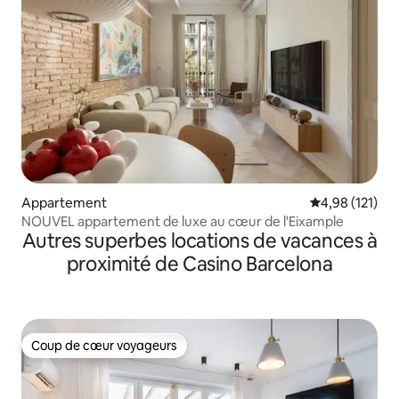
Appartement
Évaluation moy
4,98 (121)
NOUVEL appartement de luxe au cœur de l'Eixample
Autres superbes locations de vacances à
proximité de Casino Barcelona
Coup de cœur voyageurs
Coup de cœur voyageurs