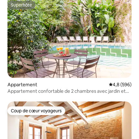
Superhôte
Superhôte
Appartement
Évaluation mo
4,8 (596)
Appartement confortable de 2 chambres avec jardin et
piscine
Coup de cœur voyageurs
Coup de cœur voyageurs