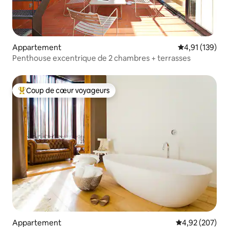
Appartement
Évaluation moy
4,91 (139)
Penthouse excentrique de 2 chambres + terrasses
Coup de cœur voyageurs
Coups de cœur voyageurs les plus appréciés
Appartement
Évaluation moy
4,92 (207)