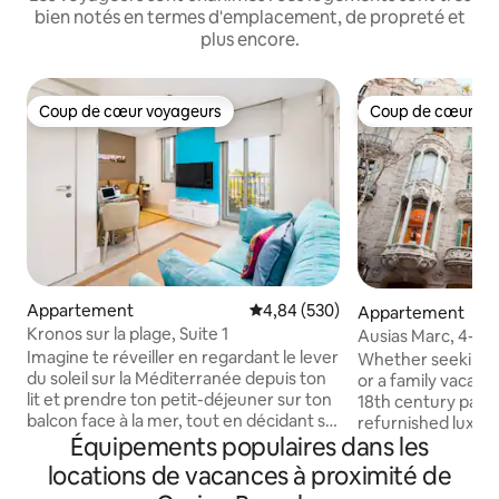
bien notés en termes d'emplacement, de propreté et
plus encore.
Coup de cœur voyageurs
Coup de cœur vo
Coup de cœur voyageurs
Coup de cœur vo
Appartement
Évaluation moyenne sur la base 
4,84 (530)
Appartement
Kronos sur la plage, Suite 1
Ausias Marc, 4-2
patrimoine - terra
Imagine te réveiller en regardant le lever
Whether seeking 
du soleil sur la Méditerranée depuis ton
or a family vacatio
lit et prendre ton petit-déjeuner sur ton
18th century palac
balcon face à la mer, tout en décidant si
refurnished luxur
Équipements populaires dans les
tu vas passer la journée à la plage ou à
new penthouse loc
découvrir la ville. Voici ton appartement :
Barcelona. The elevator reaches the
locations de vacances à proximité de
ascenseur avec entrée directe. Élégant,
third floor and a fl