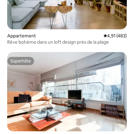
Appartement
Évaluation moy
4,91 (483)
Rêve bohème dans un loft design près de la plage
Superhôte
Superhôte