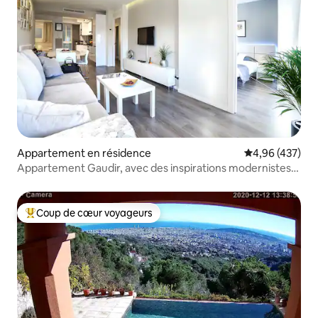
laissez la vaisselle propre et les ordures
dans les poubelles.
Appartement en résidence
Évaluation moy
4,96 (437)
Appartement Gaudir, avec des inspirations modernistes.
Lumineux, central et sûr.
Coup de cœur voyageurs
Coups de cœur voyageurs les plus appréciés