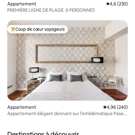
Appartement
Évaluation mo
4,6 (230)
PREMIÈRE LIGNE DE PLAGE. 6 PERSONNES
Coup de cœur voyageurs
Coups de cœur voyageurs les plus appréciés
Appartement
Évaluation moy
4,96 (240)
Appartement élégant donnant sur l'emblématique Paseo
Gracia
Destinations à découvrir