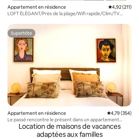
Appartement en résidence
Évaluation moy
4,92 (211)
LOFT ÉLÉGANT/Près de la plage/Wifi rapide/Clim/TV
CONNECTÉE
Superhôte
Superhôte
Appartement en résidence
Évaluation moy
4,79 (354)
Le passé rencontre le présent dans un appartement
Location de maisons de vacances
dynamique près de la SAGRADA
adaptées aux familles