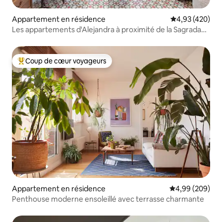
Appartement en résidence
Évaluation moy
4,93 (420)
Les appartements d'Alejandra à proximité de la Sagrada
Família...
Coup de cœur voyageurs
Coups de cœur voyageurs les plus appréciés
Appartement en résidence
Évaluation moy
4,99 (209)
Penthouse moderne ensoleillé avec terrasse charmante