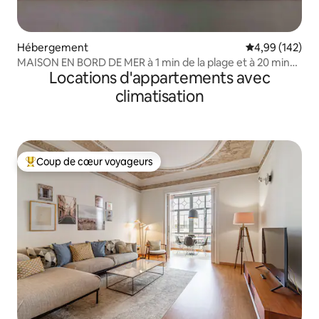
Hébergement
Évaluation moy
4,99 (142)
MAISON EN BORD DE MER à 1 min de la plage et à 20 min
Locations d'appartements avec
de Barcelone
climatisation
Coup de cœur voyageurs
Coups de cœur voyageurs les plus appréciés