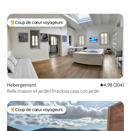
Coup de cœur voyageurs
Coups de cœur voyageurs les plus appréciés
Hébergement
Évaluation moy
4,98 (204)
Belle maison et jardin/ Preciosa casa con jardín
Coup de cœur voyageurs
Coups de cœur voyageurs les plus appréciés