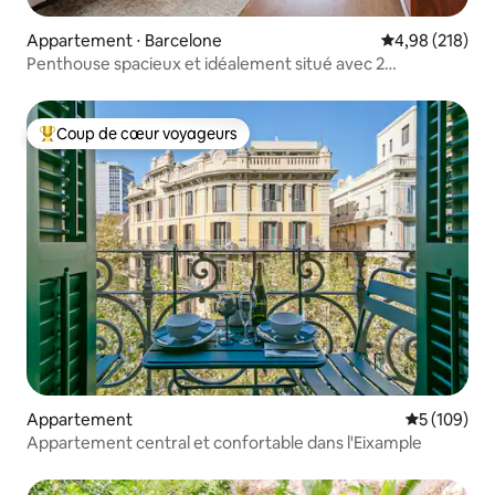
Appartement ⋅ Barcelone
Évaluation moy
4,98 (218)
Penthouse spacieux et idéalement situé avec 2
chambres/2 salles de bain
Coup de cœur voyageurs
Coups de cœur voyageurs les plus appréciés
Appartement
Évaluation 
5 (109)
Appartement central et confortable dans l'Eixample