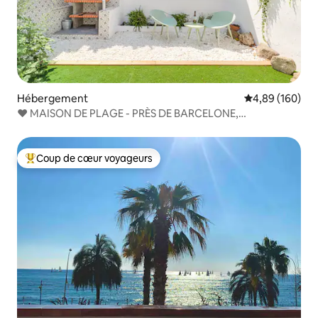
Hébergement
Évaluation moy
4,89 (160)
❤ MAISON DE PLAGE - PRÈS DE BARCELONE,
CLIMATISATION ET WIFI GRATUITS
Coup de cœur voyageurs
Coups de cœur voyageurs les plus appréciés