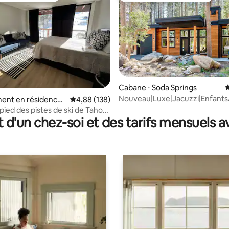
la base de 249 commentaires : 4,99 sur 5
Cabane ⋅ Soda Springs
É
Nouveau|Luxe|Jacuzzi|Enfant
ent en résidence ⋅
Évaluation moyenne sur la base de 138 commen
4,88 (138)
pied des pistes de ski de Tahoe
t d'un chez-soi et des tarifs mensuels 