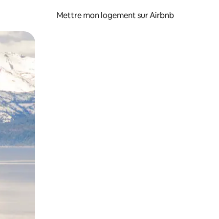
Mettre mon logement sur Airbnb
sant glisser.