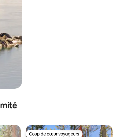
imité
Coup de cœur voyageurs
Coup de cœur voyageurs