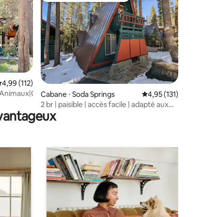
valuation moyenne sur la base de 112 commentaires : 4,99 sur 5
4,99 (112)
sAnimaux|Cheminée|EVchrg
taires : 4,88 sur 5
Cabane ⋅ Soda Springs
Évaluation moyenne sur
4,95 (131)
2 br | paisible | accès facile | adapté aux
avantageux
chiens