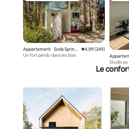
Appartement ⋅ Soda Spring
Évaluation moyenne sur 
4,99 (249)
s
Un fort perdu dans les bois
Appartem
Truckee
Studio au 
Le confor
Donner