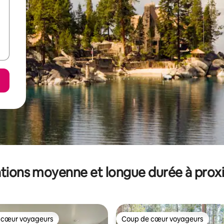
tions moyenne et longue durée à prox
 cœur voyageurs
Coup de cœur voyageurs
 cœur voyageurs
Coup de cœur voyageurs