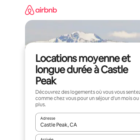
Aller
directement
au
contenu
Locations moyenne et
longue durée à Castle
Peak
Découvrez des logements où vous vous sente
comme chez vous pour un séjour d'un mois ou
plus.
Adresse
Lorsque les résultats s'affichent, utilisez les flèc
Arrivée