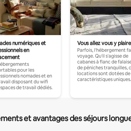
des numériques et
Vous allez vous y plaire
essionnels en
Parfois, l'hébergement fai
voyage. Qu'il s'agisse de
acement
cabanes à flanc de falais
hébergements
de péniches tranquilles, 
rtables pour les
locations sont dotées de
ssionnels nomades et en
caractéristiques uniques
ravail disposant du wifi
espaces de travail dédiés.
ments et avantages des séjours longu