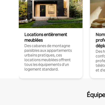
Locations entièrement
Noma
meublées
prof
dépl
Des cabanes de montagne
paisibles aux appartements
Des 
urbains pratiques, ces
confo
locations meublées offrent
profe
tous les équipements d'un
télét
logement standard.
et d'
Équipe