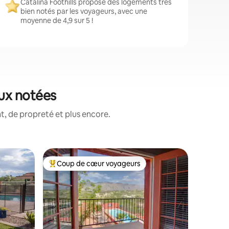
Catalina Foothills propose des logements très
bien notés par les voyageurs, avec une
moyenne de 4,9 sur 5 !
eux notées
, de propreté et plus encore.
Héberge
Coup de cœur voyageurs
Coup
Coups de cœur voyageurs les plus appréciés
Coups d
Spectacu
vue sur 
Ce condo
de-chaus
salles de
sans uni
calme. La