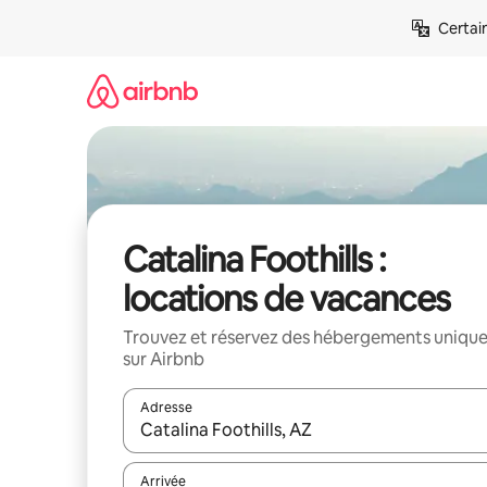
Aller
Certai
directement
au
contenu
Catalina Foothills :
locations de vacances
Trouvez et réservez des hébergements uniqu
sur Airbnb
Adresse
Lorsque les résultats s'affichent, utilisez les flèc
Arrivée