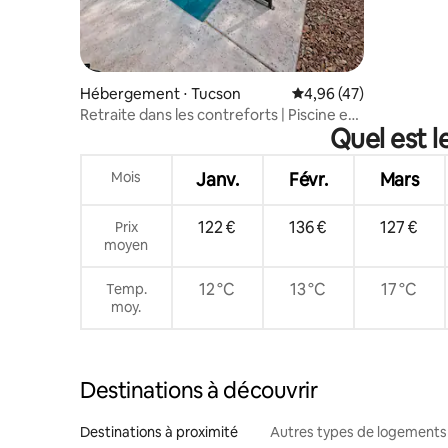
Hébergement ⋅ Tucson
Évaluation moyenne sur
4,96 (47)
Retraite dans les contreforts | Piscine et
Quel est l
vue imprenable sur la montagne
Mois
Janv.
Févr.
Mars
122 €
136 €
127 €
Prix
moyen
12 °C
13 °C
17 °C
Temp.
moy.
Destinations à découvrir
Destinations à proximité
Autres types de logements