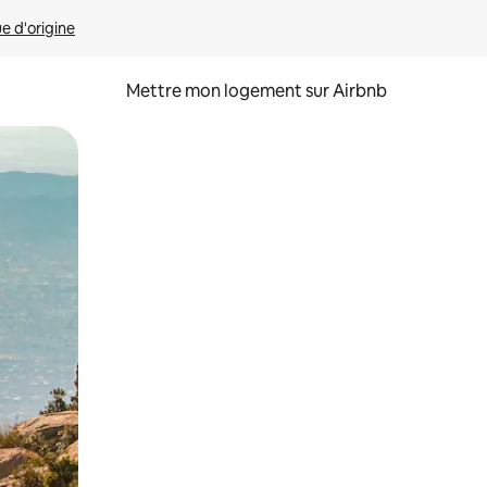
ue d'origine
Mettre mon logement sur Airbnb
sant glisser.