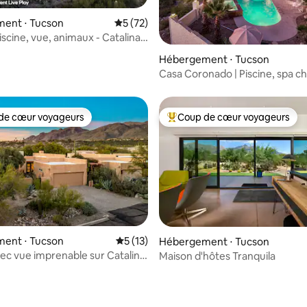
ent ⋅ Tucson
Évaluation moyenne sur la base de 72 co
5 (72)
iscine, vue, animaux - Catalina
Casa
 la base de 94 commentaires : 4,96 sur 5
Hébergement ⋅ Tucson
Casa Coronado | Piscine, spa ch
vues panoramiques
de cœur voyageurs
Coup de cœur voyageurs
 cœur voyageurs les plus appréciés
Coups de cœur voyageurs les p
ent ⋅ Tucson
Évaluation moyenne sur la base de 13 co
5 (13)
Hébergement ⋅ Tucson
ec vue imprenable sur Catalina
Maison d'hôtes Tranquila