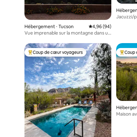
Hébergem
Jacuzzi/p
Foothills 
Hébergement ⋅ Tucson
Évaluation moyenne sur
4,96 (94)
Vue imprenable sur la montagne dans un
lotissement sécurisé de premier ordre
Coup de cœur voyageurs
Coup 
Coups de cœur voyageurs les plus appréciés
Coups de
Hébergem
Maison av
Foothills !