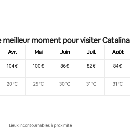
 la base de 47 commentaires : 4,96 sur 5
e meilleur moment pour visiter Catalina 
Avr.
Mai
Juin
Juil.
Août
104 €
100 €
86 €
82 €
84 €
20 °C
25 °C
30 °C
31 °C
31 °C
Lieux incontournables à proximité