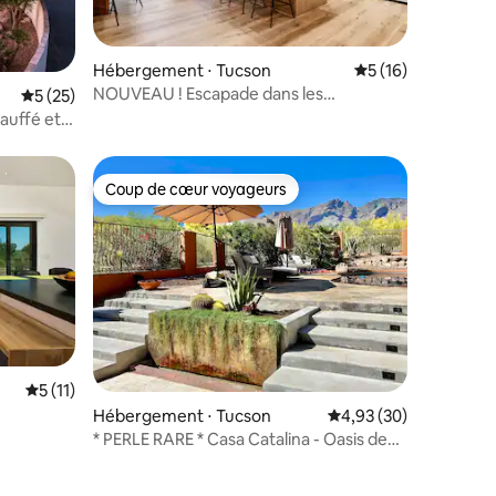
mmentaires : 5 sur 5
Hébergement ⋅ Tucson
Évaluation moyenne
5 (16)
NOUVEAU ! Escapade dans les
Évaluation moyenne sur la base de 25 commentaires : 5 sur 5
5 (25)
contreforts avec foyer et piscine
auffé et
chauffée
Coup de cœur voyageurs
lus appréciés
Coup de cœur voyageurs
mmentaires : 5 sur 5
Évaluation moyenne sur la base de 11 commentaires : 5 sur 5
5 (11)
Hébergement ⋅ Tucson
Évaluation moyenne su
4,93 (30)
* PERLE RARE * Casa Catalina - Oasis de
luxe dans le désert