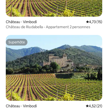
Château ⋅ Vimbodí
Évaluation mo
4,73 (15)
Château de Riudabella - Appartement 2 personnes
Superhôte
Superhôte
Château ⋅ Vimbodí
Évaluation mo
4,52 (21)