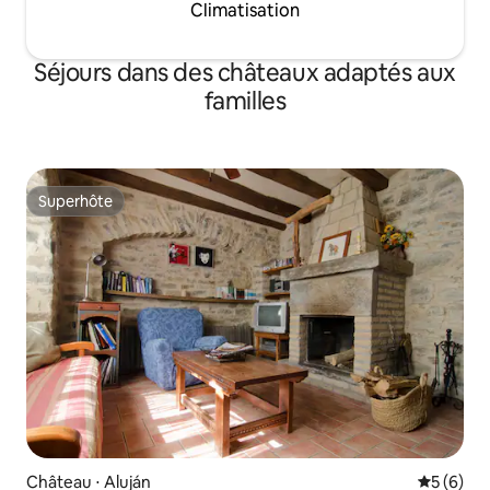
Climatisation
Séjours dans des châteaux adaptés aux
familles
Superhôte
Superhôte
Château ⋅ Aluján
Évaluatio
5 (6)