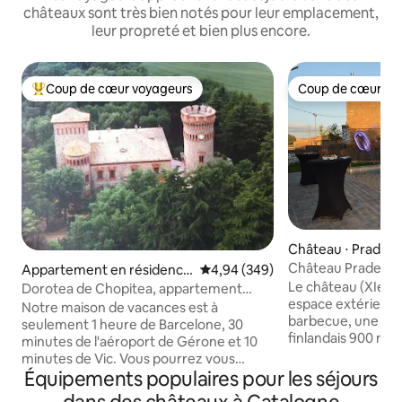
châteaux sont très bien notés pour leur emplacement,
leur propreté et bien plus encore.
Coup de cœur voyageurs
Coup de cœur vo
Coups de cœur voyageurs les plus appréciés
Coup de cœur vo
Château ⋅ Pradell 
Château Pradell de
Appartement en résidence
Évaluation moyenne sur la base 
4,94 (349)
Lleida
Le château (XIe si
⋅ Calldetenes
Dorotea de Chopitea, appartement
espace extérieur 
complet
Notre maison de vacances est à
barbecue, une pis
seulement 1 heure de Barcelone, 30
finlandais 900 m2 
minutes de l'aéroport de Gérone et 10
avec ascenseur. R
minutes de Vic. Vous pourrez vous
accès principal, cu
Équipements populaires pour les séjours
reposer à l'intérieur de notre château
manger, salle poly
moderniste de 1890 dans un