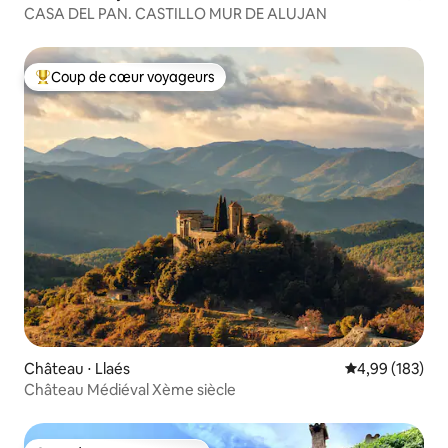
CASA DEL PAN. CASTILLO MUR DE ALUJAN
Coup de cœur voyageurs
Coups de cœur voyageurs les plus appréciés
Château ⋅ Llaés
Évaluation moy
4,99 (183)
Château Médiéval Xème siècle