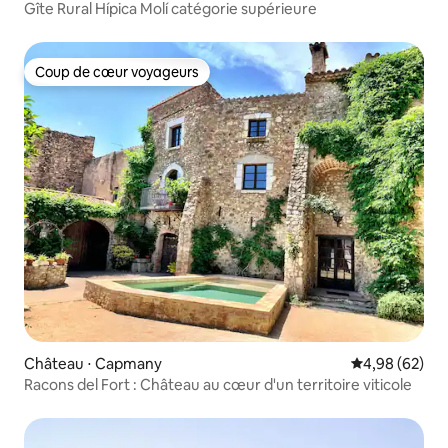
Gîte Rural Hípica Molí catégorie supérieure
Coup de cœur voyageurs
Coup de cœur voyageurs
Château ⋅ Capmany
Évaluation mo
4,98 (62)
Racons del Fort : Château au cœur d'un territoire viticole