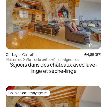
Cottage ⋅ Castellet
Évaluation mo
4,85 (87)
Maison du XVIe siècle entourée de vignobles
Séjours dans des châteaux avec lave-
linge et sèche-linge
Coup de cœur voyageurs
Coup de cœur voyageurs