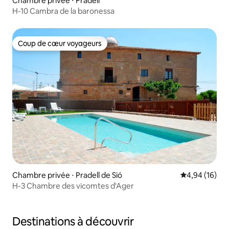
Chambre privée ⋅ Pradell
H-10 Cambra de la baronessa
Coup de cœur voyageurs
Coup de cœur voyageurs
Chambre privée ⋅ Pradell de Sió
Évaluation mo
4,94 (16)
H-3 Chambre des vicomtes d'Ager
Destinations à découvrir