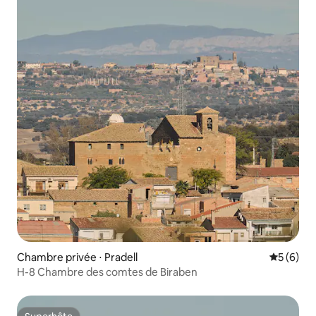
Chambre privée ⋅ Pradell
Évaluatio
5 (6)
H-8 Chambre des comtes de Biraben