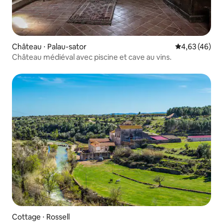
Château ⋅ Palau-sator
Évaluation mo
4,63 (46)
Château médiéval avec piscine et cave au vins.
Cottage ⋅ Rossell