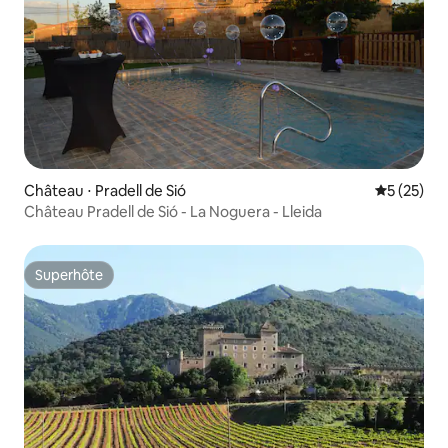
Château ⋅ Pradell de Sió
Évaluation
5 (25)
Château Pradell de Sió - La Noguera - Lleida
Superhôte
Superhôte