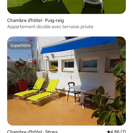
Chambre d'hôtel ⋅ Puig-reig
Appartement double avec terrasse privée
Superhôte
Superhôte
Chambre d'hôtel ⋅ Sitges
Évaluation m
4,86 (7)