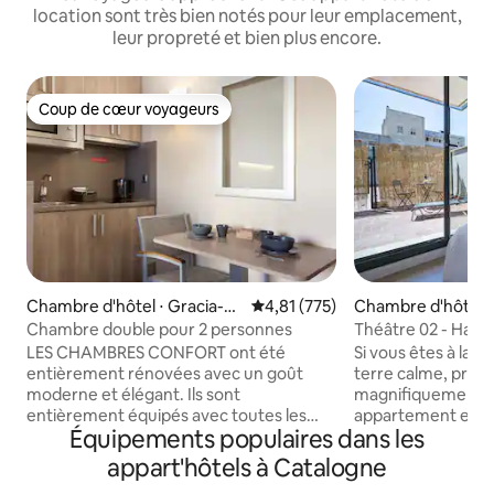
location sont très bien notés pour leur emplacement,
leur propreté et bien plus encore.
Coup de cœur voyageurs
Coup de cœur voyageurs
Chambre d'hôtel ⋅ Gracia-Ba
Évaluation moyenne sur la base 
4,81 (775)
Chambre d'hôtel ⋅ 
rcelona
de Llobregat
Chambre double pour 2 personnes
Théâtre 02 - Habi
LES CHAMBRES CONFORT ont été
Si vous êtes à la 
entièrement rénovées avec un goût
terre calme, prati
moderne et élégant. Ils sont
magnifiquement c
entièrement équipés avec toutes les
appartement est l’
Équipements populaires dans les
commodités nécessaires pour être
judicieux que vous p
fonctionnels. Nous avons évité
les qualités rares
appart'hôtels à Catalogne
l'utilisation de tapis ajustés pour un
apprécient le plus 