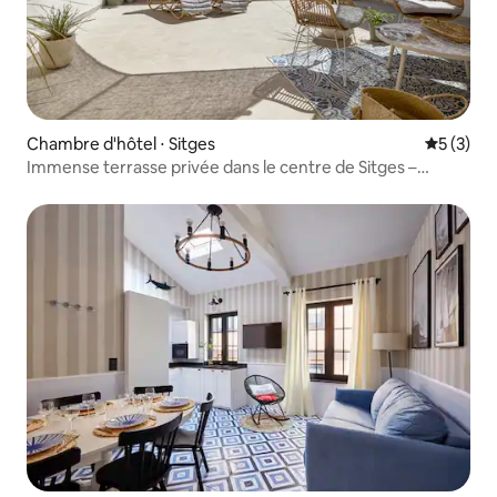
Chambre d'hôtel ⋅ Sitges
Évaluatio
5 (3)
Immense terrasse privée dans le centre de Sitges –
El Terrat