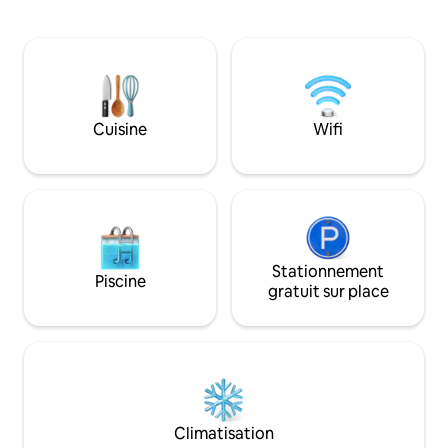
maximum de hauteur et avons choisi
d'excellentes des
des planchers en bois à la place. La
en commun et des
priorité a été donnée à un bon éclairage
et élégants qui do
et à un lit confortable. Ils disposent d'une
d'être dans un vér
kitchenette et d'un petit réfrigérateur
Collblanc est un qu
qui vous permet de cuisiner et donc
charme paisible de 
d'être autonome. Leur capacité est de 2
vous permettant d
Cuisine
Wifi
adultes et dans certains d'entre eux, il
relié au reste de la 
est possible d'ajouter un lit
supplémentaire pour un enfant/adulte
ou un lit bébé sur demande. La salle de
bain n'est pas très grande mais elle est
complète. La taille totale de la salle est
d'environ 20 mètres carrés.
Stationnement
Piscine
gratuit sur place
Climatisation