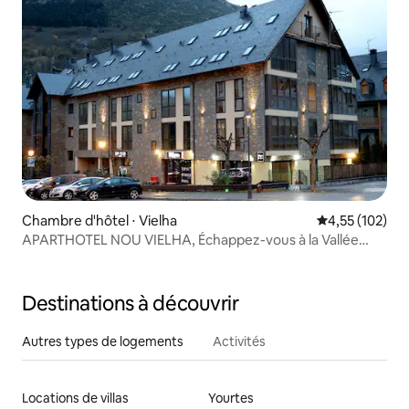
Chambre d'hôtel ⋅ Vielha
Évaluation moy
4,55 (102)
APARTHOTEL NOU VIELHA, Échappez-vous à la Vallée
d'Aran 2
Destinations à découvrir
Autres types de logements
Activités
Locations de villas
Yourtes