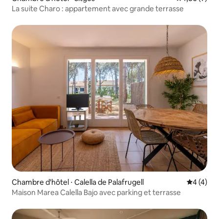
La suite Charo : appartement avec grande terrasse
Chambre d'hôtel ⋅ Calella de Palafrugell
Évaluatio
4 (4)
Maison Marea Calella Bajo avec parking et terrasse