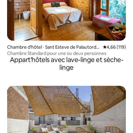
Chambre d'hôtel ⋅ Sant Esteve de Palautorder
Évaluation moy
4,66 (119)
a
Chambre Standard pour une ou deux personnes
Appart'hôtels avec lave-linge et sèche-
linge