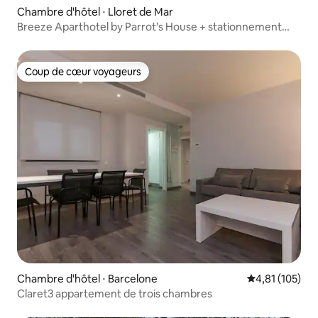
Chambre d'hôtel ⋅ Lloret de Mar
Breeze Aparthotel by Parrot’s House + stationnement
gratuit
Coup de cœur voyageurs
Coup de cœur voyageurs
Chambre d'hôtel ⋅ Barcelone
Évaluation moy
4,81 (105)
Claret3 appartement de trois chambres