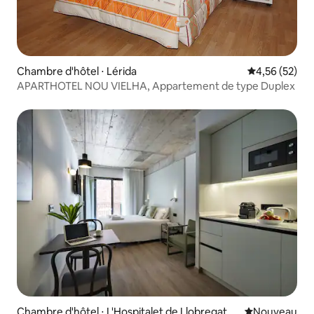
Chambre d'hôtel ⋅ Lérida
Évaluation mo
4,56 (52)
APARTHOTEL NOU VIELHA, Appartement de type Duplex
Chambre d'hôtel ⋅ L'Hospitalet de Llobregat
Nouvel hébe
Nouveau