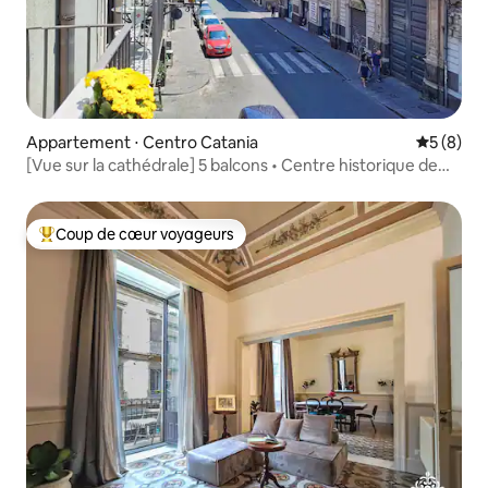
Appartement ⋅ Centro Catania
Évaluatio
5 (8)
[Vue sur la cathédrale] 5 balcons • Centre historique de
Catane
Coup de cœur voyageurs
Coups de cœur voyageurs les plus appréciés