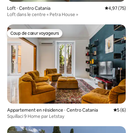
Loft ⋅ Centro Catania
Évaluation mo
4,97 (75)
Loft dans le centre « Petra House »
Coup de cœur voyageurs
Coup de cœur voyageurs
Appartement en résidence ⋅ Centro Catania
Évaluatio
5 (6)
Squillaci 9 Home par Letstay