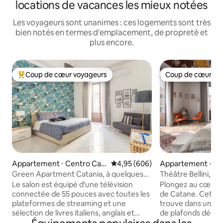
locations de vacances les mieux notées
Les voyageurs sont unanimes : ces logements sont très
bien notés en termes d'emplacement, de propreté et
plus encore.
Coup de cœur voyageurs
Coup de cœur vo
Coups de cœur voyageurs les plus appréciés
Coup de cœur vo
Appartement ⋅ Centro Cat
Évaluation moyenne sur la base 
4,95 (606)
Appartement ⋅ Ce
ania
nia
Green Apartment Catania, à quelques
Théâtre Bellini, su
pas de la cathédrale.
[Alcova L.]
Le salon est équipé d'une télévision
Plongez au cœur de
connectée de 55 pouces avec toutes les
de Catane. Cet él
plateformes de streaming et une
trouve dans un pal
sélection de livres italiens, anglais et
de plafonds décor
français. La cuisine est entièrement
originales. Une oc