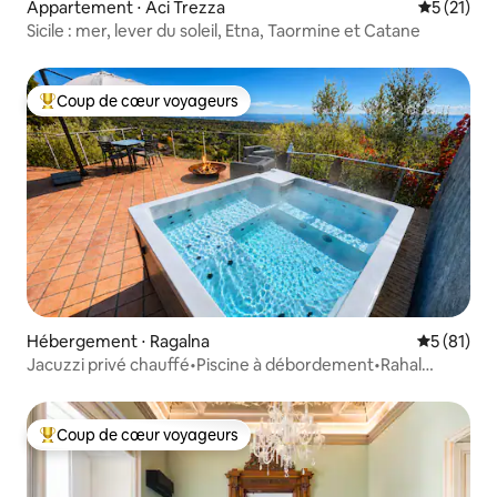
Appartement ⋅ Aci Trezza
Évaluation
5 (21)
Sicile : mer, lever du soleil, Etna, Taormine et Catane
Coup de cœur voyageurs
Coups de cœur voyageurs les plus appréciés
Hébergement ⋅ Ragalna
Évaluation
5 (81)
Jacuzzi privé chauffé•Piscine à débordement•Rahal
Luxury
Coup de cœur voyageurs
Coups de cœur voyageurs les plus appréciés