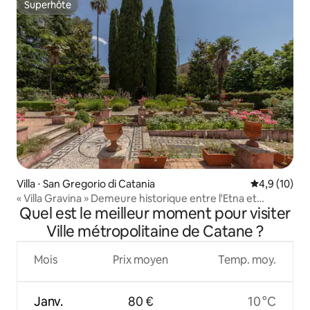
Superhôte
Superhôte
Villa ⋅ San Gregorio di Catania
Évaluation m
4,9 (10)
« Villa Gravina » Demeure historique entre l'Etna et
Quel est le meilleur moment pour visiter
Taormine
Ville métropolitaine de Catane ?
Mois
Prix moyen
Temp. moy.
Janv.
80 €
10 °C