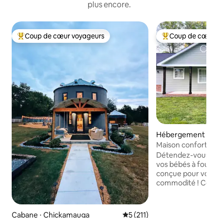
plus encore.
Coup de cœur voyageurs
Coup de cœur 
Coups de cœur voyageurs les plus appréciés
Coups de cœur vo
Hébergement ⋅ Ri
Maison confortabl
Chattanooga.
Détendez-vous en
vos bébés à fourr
conçue pour votre
commodité ! Com
matinée avec notr
entièrement appro
choisissiez de siro
Cabane ⋅ Chickamauga
Évaluation moyenne sur la ba
5 (211)