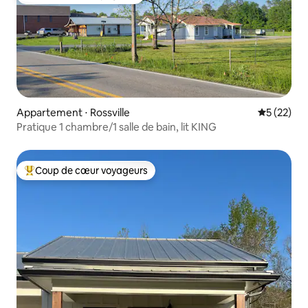
Coup de cœur voyageurs
Appartement ⋅ Rossville
Évaluation
5 (22)
Pratique 1 chambre/1 salle de bain, lit KING
Coup de cœur voyageurs
Coups de cœur voyageurs les plus appréciés