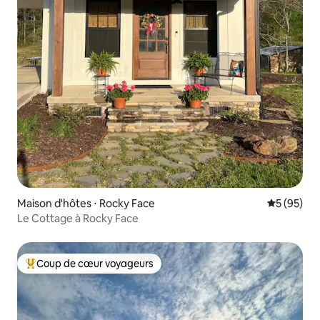
Maison d'hôtes ⋅ Rocky Face
Évaluation
5 (95)
Le Cottage à Rocky Face
Coup de cœur voyageurs
Coups de cœur voyageurs les plus appréciés