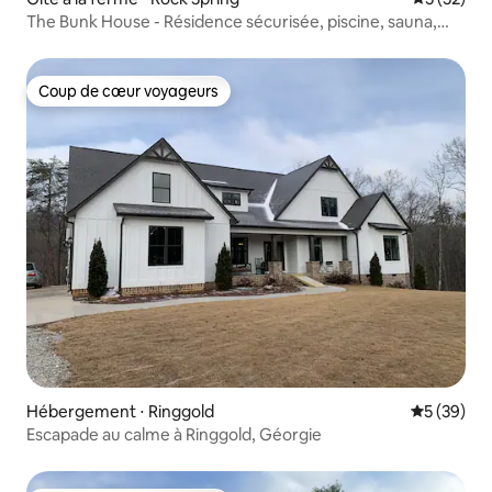
The Bunk House - Résidence sécurisée, piscine, sauna,
animaux acceptés
Coup de cœur voyageurs
Coup de cœur voyageurs
Hébergement ⋅ Ringgold
Évaluation
5 (39)
Escapade au calme à Ringgold, Géorgie