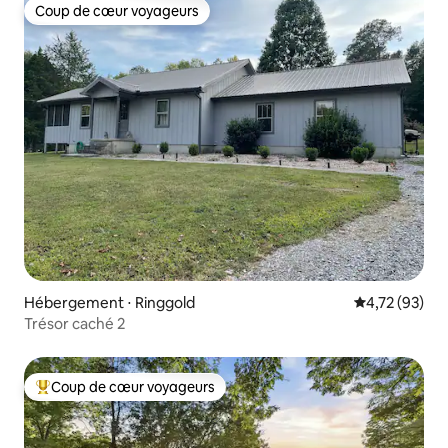
Coup de cœur voyageurs
Coup de cœur voyageurs
Hébergement ⋅ Ringgold
Évaluation mo
4,72 (93)
Trésor caché 2
Coup de cœur voyageurs
Coups de cœur voyageurs les plus appréciés