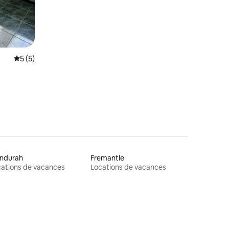
Évaluation moyenne sur la base de 5 commentaires : 5 sur 5
5 (5)
ndurah
Fremantle
ations de vacances
Locations de vacances