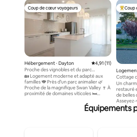
Coup de cœur voyageurs
Coup 
Coup de cœur voyageurs
Coups de
Hébergement ⋅ Dayton
Évaluation moyenne su
4,91 (11)
Proche des vignobles et du parc
Logement
animalier | Style moderne
🏡 Logement moderne et adapté aux
sendean
Cottage 
familles 🐨 Près d’un parc animalier 🌿
Un charma
Proche de la magnifique Swan Valley 🍷 À
restauré 
proximité de domaines viticoles 🛏️
de belles
3 chambres (peut accueillir jusqu’à
Asseyez-v
7 voyageurs) 🛁 2 salles de bain 🍳 Cuisine
Équipements po
du jardin e
entièrement équipée 🛋️ 2 salons et une
simples et
très grande télé 🔥 Cour arrière privée
salles de 
avec barbecue et coin repas 🚗 Garage
neuves av
sécurisé 🧺 Lave-linge et sèche-linge 🛜
besoin. Il
Wi-fi ❄️ Climatisation Profitez d’un havre
aux cafés