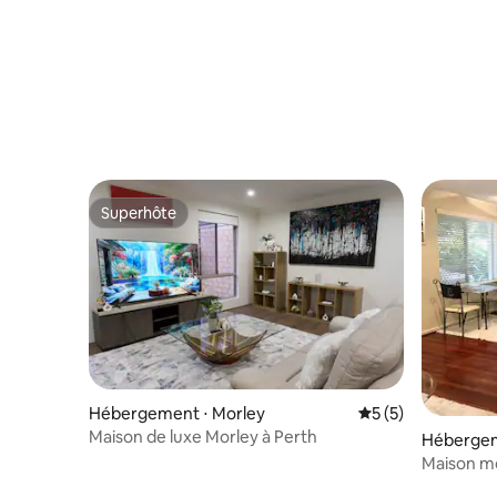
Superhôte
Superhôte
Hébergement ⋅ Morley
Évaluation moyenn
5 (5)
Maison de luxe Morley à Perth
Hébergem
Maison m
de la régi