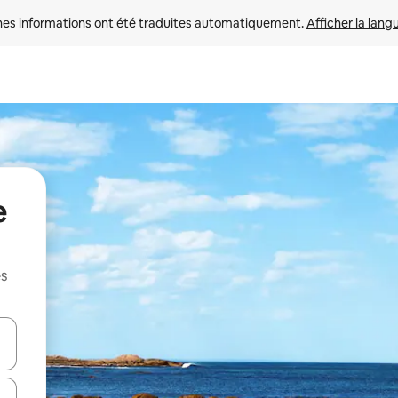
nes informations ont été traduites automatiquement. 
Afficher la lang
e
es
hes vers le haut et vers le bas pour les parcourir ou en appuyant et en fai