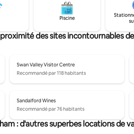
déjeuner continental indépend
mmercial avec épicerie, à la
également inclus pour les deux
la rivière Swan. À 10 min en
matins. ✔ Cuisine ✔ Espace de travail ✔
Stationn
e l'aéroport. Dans une rue
Piscine
Télévision connectée ✔ WiFi ha
su
paisible où vous pouvez vous
✔ Stationnement gratuit En savoir plus
lement juste devant la porte.
ci-dessous,
TRA6054CQ773Q
 proximité des sites incontournables 
Swan Valley Visitor Centre
Recommandé par 118 habitants
Sandalford Wines
Recommandé par 76 habitants
ham : d'autres superbes locations de v