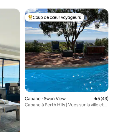
Coup de cœur voyageurs
Coups de cœur voyageurs les plus appréciés
ntaires : 4,81 sur 5
Cabane ⋅ Swan View
Évaluation moyenne
5 (43)
Cabane à Perth Hills | Vues sur la ville et
terrasse avec piscine