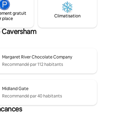
ant est
l’art de la simplicité. Cueillez des produits
 premiers
(de saison), promenez-vous dans la
ement gratuit
nature ou observez les étoiles autour du
Climatisation
ut débit
r place
foyer. Un mélange unique de nature et
de confort. J’ai hâte de partager ma
ferme avec vous.
de Caversham
Margaret River Chocolate Company
Recommandé par 112 habitants
Midland Gate
Recommandé par 40 habitants
acances