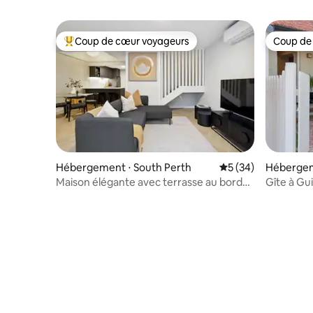
Coup de cœur voyageurs
Coup de
Coups de cœur voyageurs les plus appréciés
Coup de
Hébergement ⋅ South Perth
Évaluation moyenne 
5 (34)
Hébergem
Maison élégante avec terrasse au bord
Gîte à Gu
de la rivière
d'hôtes à