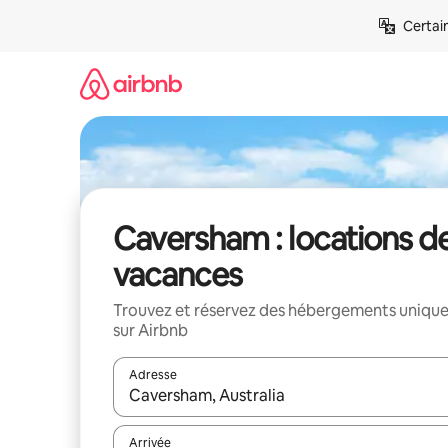
Aller
Certai
directement
au
contenu
Caversham : locations d
vacances
Trouvez et réservez des hébergements uniqu
sur Airbnb
Adresse
Lorsque les résultats s'affichent, utilisez les flèc
Arrivée