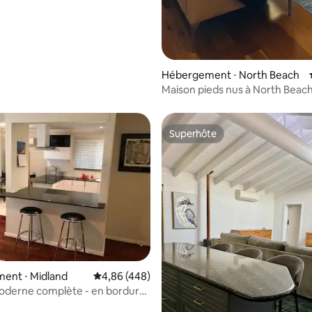
Hébergement ⋅ North Beach
Maison pieds nus à North Beach,
l'océan
Superhôte
Superhôte
e sur la base de 5 commentaires : 5 sur 5
ent ⋅ Midland
Évaluation moyenne sur la base de 448 commen
4,86 (448)
oderne complète - en bordure
on viticole de Swan Valley