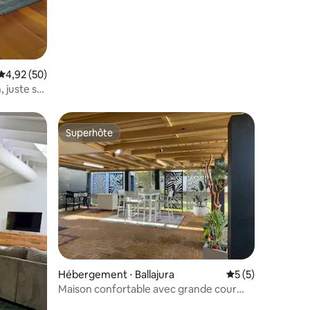
Évaluation moyenne sur la base de 50 commentaires : 4,92 sur 5
4,92 (50)
 juste sur
Superhôte
Superhôte
taires : 4,86 sur 5
Hébergement ⋅ Ballajura
Évaluation moyenn
5 (5)
Maison confortable avec grande cour
pour s'amuser en famille