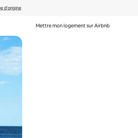
ue d'origine
Mettre mon logement sur Airbnb
sant glisser.