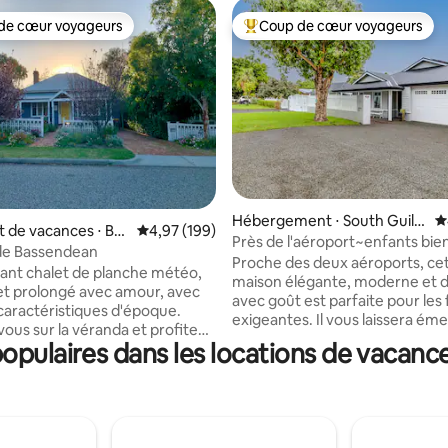
de cœur voyageurs
Coup de cœur voyageurs
 cœur voyageurs les plus appréciés
Coups de cœur voyageurs les p
r la base de 11 commentaires : 4,91 sur 5
Hébergement ⋅ South Guild
É
 de vacances ⋅ Bas
Évaluation moyenne sur la base de 199 commen
4,97 (199)
ford
Près de l'aéroport~enfants bi
de Bassendean
~petit déjeuner/déjeuner ~Sw
Proche des deux aéroports, ce
nt chalet de planche météo,
maison élégante, moderne et 
et prolongé avec amour, avec
avec goût est parfaite pour les 
 caractéristiques d'époque.
exigeantes. Il vous laissera émerveillé par
ous sur la véranda et profitez
son niveau de confort et de c
pulaires dans les locations de vacan
t des oiseaux. 1 lit queen, 4 lits
Son emplacement privilégié v
 un portacot. La cuisine, les
d'explorer la vallée voisine de S
bains et la buanderie sont
proximité, se trouve Historic G
ec tout ce dont vous avez
avec de nombreux restaurants et café
 est possible de se rendre à pied
pour tous les budgets. Le ✔ petit-
 et restaurants Bassendean, au