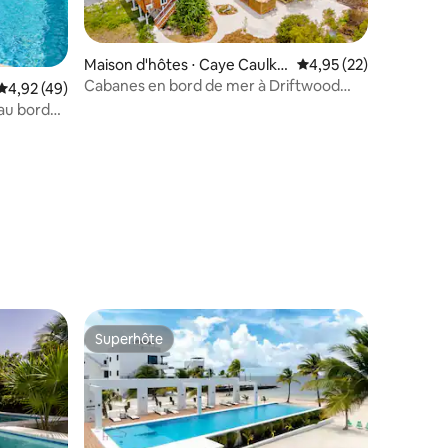
mmentaires : 5 sur 5
Maison d'hôtes ⋅ Caye Caulke
Évaluation moyenne su
4,95 (22)
r
Cabanes en bord de mer à Driftwood
Évaluation moyenne sur la base de 49 commentaires : 4,92 sur 5
4,92 (49)
avec wifi et kayaks
 au bord
Superhôte
Superhôte