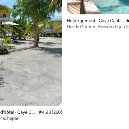
Hébergement ⋅ Caye Caulke
É
r
Firefly Gardens Maison de jardi
 la base de 181 commentaires : 4,99 sur 5
spacieuse avec piscine
'hôtel ⋅ Caye Ca
Évaluation moyenne sur la base de 260 commen
4,98 (260)
Maxhapan