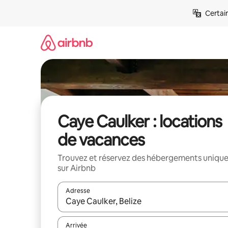
Aller
Certai
directement
au
contenu
Caye Caulker : locations
de vacances
Trouvez et réservez des hébergements uniqu
sur Airbnb
Adresse
Lorsque les résultats s'affichent, utilisez les flèc
Arrivée