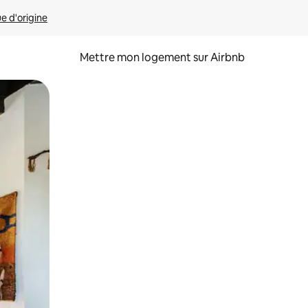
ue d'origine
Mettre mon logement sur Airbnb
sant glisser.