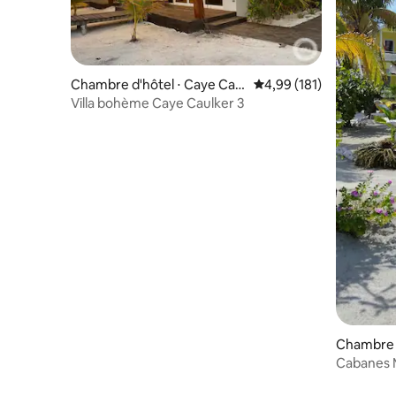
Chambre d'hôtel ⋅ Caye Caul
Évaluation moyenne sur
4,99 (181)
ker
Villa bohème Caye Caulker 3
Chambre d
ulker
Cabanes 