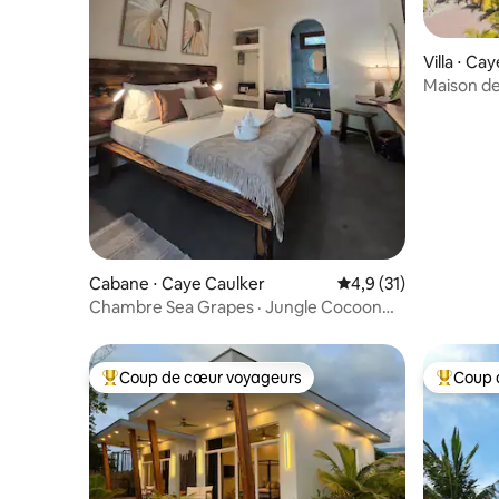
Villa ⋅ Ca
Maison de
bord de m
en étage
Cabane ⋅ Caye Caulker
Évaluation moyenne s
4,9 (31)
Chambre Sea Grapes · Jungle Cocoon
Belize
Coup de cœur voyageurs
Coup 
Coups de cœur voyageurs les plus appréciés
Coups de