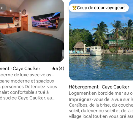
te
Coup de cœur voyageurs
te
Coups de cœur voyageurs les p
ent ⋅ Caye Caulker
Évaluation moyenne sur la base de 4 co
5 (4)
derne de luxe avec vélos –
aye Caulker
abane moderne et spacieux
onnes Détendez-vous
Hébergement ⋅ Caye Caulker
halet confortable situé à
Logement en bord de mer au 
té sud de Caye Caulker, au
du soleil dans les Caraïbes
Imprégnez-vous de la vue sur l
al pour les couples à la
r la base de 60 commentaires : 4,9 sur 5
Caraïbes, de la brise, du couch
 d'une escapade insulaire
soleil, du lever du soleil et de la
village local tout en vous prélas
our acheter facilement des
deux niveaux de vos propres p
’épicerie et des boissons, et
enveloppants avec hamacs et li
restaurants locaux sont à