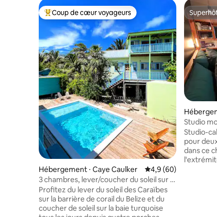
Coup de cœur voyageurs
Superhô
Coups de cœur voyageurs les plus appréciés
Superhô
Hébergem
Studio mo
MBassy C
Studio-c
pour deux pers
dans ce c
l'extrémi
calme, idé
Hébergement ⋅ Caye Caulker
Évaluation moyenne su
4,9 (60)
recherche
3 chambres, lever/coucher du soleil sur la
paisible. Un supermarché se trouve juste
mer des Caraïbes, piscine
Profitez du lever du soleil des Caraïbes
en face p
sur la barrière de corail du Belize et du
produits d
coucher de soleil sur la baie turquoise
quelques 