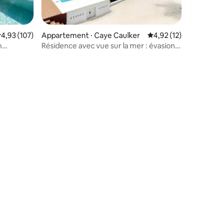
valuation moyenne sur la base de 107 commentaires : 4,93 sur 5
4,93 (107)
Appartement ⋅ Caye Caulker
Évaluation moyenne su
4,92 (12)
n
Résidence avec vue sur la mer : évasion
au Blu Zen, Caye Caulker
taires : 4,98 sur 5