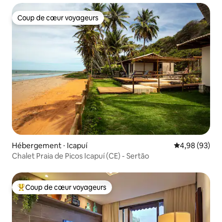
Coup de cœur voyageurs
Coup de cœur voyageurs
Hébergement ⋅ Icapuí
Évaluation mo
4,98 (93)
Chalet Praia de Picos Icapuí (CE) - Sertão
Coup de cœur voyageurs
Coups de cœur voyageurs les plus appréciés