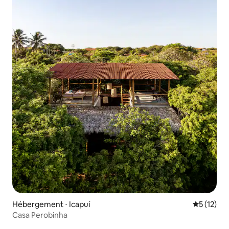
Hébergement ⋅ Icapuí
Évaluation
5 (12)
Casa Perobinha