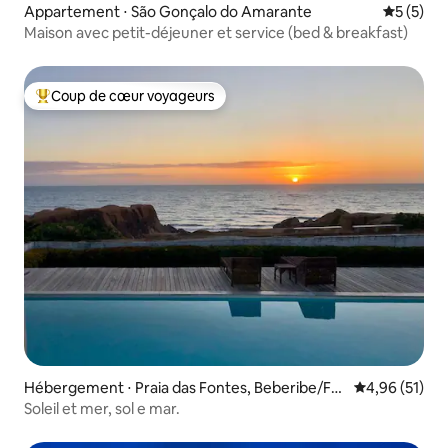
Appartement ⋅ São Gonçalo do Amarante
Évaluatio
5 (5)
Maison avec petit-déjeuner et service (bed & breakfast)
Coup de cœur voyageurs
Coups de cœur voyageurs les plus appréciés
Hébergement ⋅ Praia das Fontes, Beberibe/For
Évaluation mo
4,96 (51)
taleza
Soleil et mer, sol e mar.