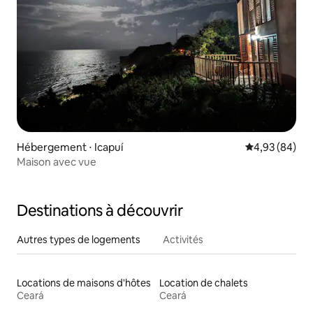
Hébergement ⋅ Icapuí
Évaluation mo
4,93 (84)
Maison avec vue
Destinations à découvrir
Autres types de logements
Activités
Locations de maisons d'hôtes
Location de chalets
Ceará
Ceará