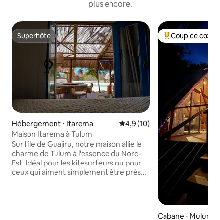
plus encore.
Superhôte
Coup de cœur 
Superhôte
Coups de cœur vo
Hébergement ⋅ Itarema
Évaluation moyenne sur la bas
4,9 (10)
Maison Itarema à Tulum
Sur l'île de Guajiru, notre maison allie le
charme de Tulum à l'essence du Nord-
Est. Idéal pour les kitesurfeurs ou pour
ceux qui aiment simplement être près
de la plage, grâce à sa proximité à la fois
de la plage et du centre de l'île, il offre
une piscine privée, une terrasse de style
grec, un espace barbecue, une cuisine
Cabane ⋅ Mulungu
extérieure, un foyer et un terrain de