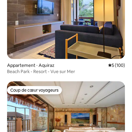
Appartement ⋅ Aquiraz
Évaluation 
5 (100)
Beach Park - Resort - Vue sur Mer
Coup de cœur voyageurs
Coup de cœur voyageurs