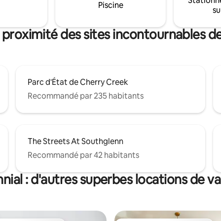
Stationn
connectée de 65" avec câble HDM
Piscine
re au centre-ville ou à
su
cuisine est entièrement équip
rivée
tout ce dont vous avez besoin e
 GRATUITE lorsqu'elle est
coin repas. *** Désinfecté en profondeur
 proximité des sites incontournables d
.
pour plus de sécurité. Arrivée sans
contact ! ***
Parc d'État de Cherry Creek
Recommandé par 235 habitants
The Streets At Southglenn
Recommandé par 42 habitants
nial : d'autres superbes locations de v