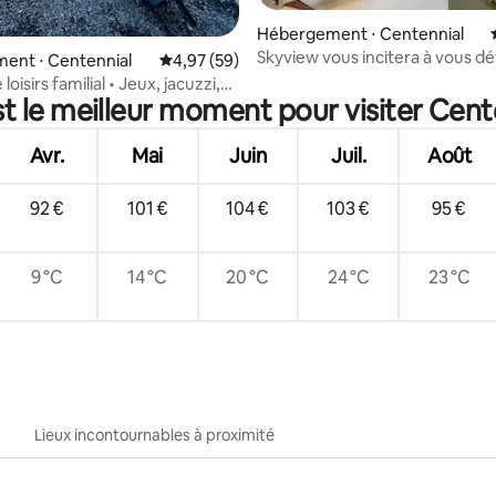
r la base de 17 commentaires : 4,94 sur 5
Hébergement ⋅ Centennial
Skyview vous incitera à vous d
ent ⋅ Centennial
Évaluation moyenne sur la base de 59 commen
4,97 (59)
dans le luxe.
loisirs familial • Jeux, jacuzzi,
t le meilleur moment pour visiter Cent
reen
Avr.
Mai
Juin
Juil.
Août
92 €
101 €
104 €
103 €
95 €
9 °C
14 °C
20 °C
24 °C
23 °C
Lieux incontournables à proximité