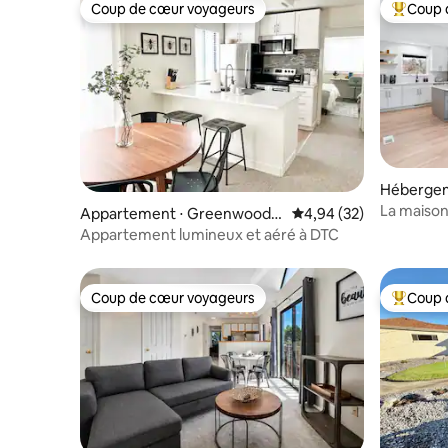
Coup de cœur voyageurs
Coup 
Coup de cœur voyageurs
Coups de
Hébergem
La maison
Appartement ⋅ Greenwood V
Évaluation moyenne sur
4,94 (32)
illage
Appartement lumineux et aéré à DTC
Coup de cœur voyageurs
Coup 
Coup de cœur voyageurs
Coups de