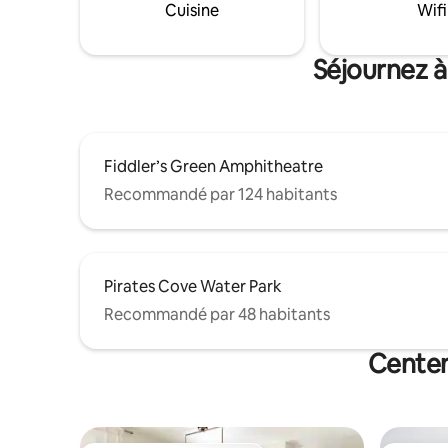
Cuisine
Wifi
sport ouverte 24h/24 et 7j/7, à une
vous rend
piscine (en été), à des barbecues, à un
l'aéroport ! Nous offrons une ar
club-house et à un coin repas extérieur.
anticipée
Séjournez à
disponible
Fiddler’s Green Amphitheatre
Recommandé par 124 habitants
Pirates Cove Water Park
Recommandé par 48 habitants
Centen