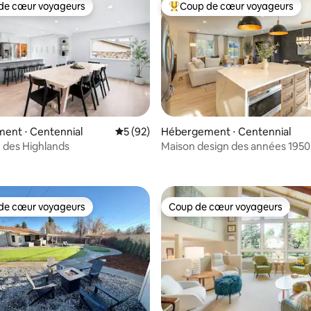
de cœur voyageurs
Coup de cœur voyageurs
 cœur voyageurs les plus appréciés
Coups de cœur voyageurs les p
ent ⋅ Centennial
Évaluation moyenne sur la base de 92 co
5 (92)
Hébergement ⋅ Centennial
 des Highlands
Maison design des années 1950 
 la base de 32 commentaires : 4,94 sur 5
2 salons + lits King Size
de cœur voyageurs
Coup de cœur voyageurs
 cœur voyageurs les plus appréciés
Coup de cœur voyageurs