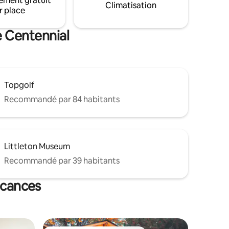
ement gratuit
I. La
voyageurs visitant Denver, Colorado
Climatisation
r place
ée avec
Springs et le célèbre établissement de
t un petit
FIV de Lone Tree à proximité. Les
voyageurs trouvent que c'est une
e Centennial
propriété très désirable.
Topgolf
Recommandé par 84 habitants
Littleton Museum
Recommandé par 39 habitants
acances