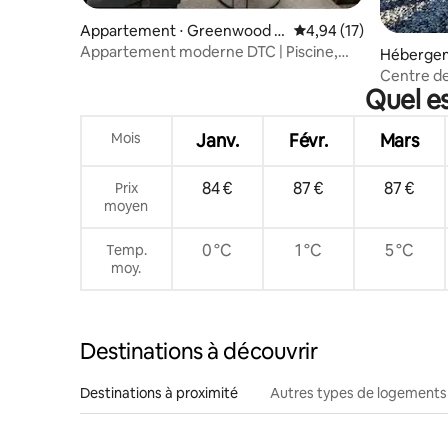
Appartement ⋅ Greenwood V
Évaluation moyenne su
4,94 (17)
illage
Appartement moderne DTC | Piscine,
Hébergem
salle de sport et Wi-Fi rapide
Centre de 
Quel es
putting g
Mois
Janv.
Févr.
Mars
84 €
87 €
87 €
Prix
moyen
0 °C
1 °C
5 °C
Temp.
moy.
Destinations à découvrir
Destinations à proximité
Autres types de logements