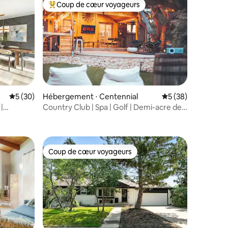
Coup de cœur voyageurs
lus appréciés
Coups de cœur voyageurs les plus appréciés
mmentaires : 5 sur 5
Évaluation moyenne sur la base de 30 commentaires : 5 sur 5
5 (30)
Hébergement ⋅ Centennial
Évaluation moyenne
5 (38)
|
Country Club | Spa | Golf | Demi-acre de
paradis
Coup de cœur voyageurs
Coup de cœur voyageurs