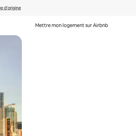
ue d'origine
Mettre mon logement sur Airbnb
sant glisser.