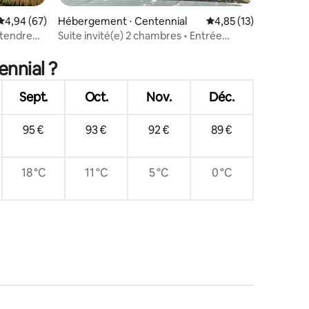
Évaluation moyenne sur la base de 67 commentaires : 4,94 sur 5
4,94 (67)
Hébergement ⋅ Centennial
Évaluation moyenne su
4,85 (13)
étendre
Suite invité(e) 2 chambres • Entrée
taires : 4,97 sur 5
privée • Peut accueillir 4/5 personnes
ennial ?
Sept.
Oct.
Nov.
Déc.
95 €
93 €
92 €
89 €
18 °C
11 °C
5 °C
0 °C