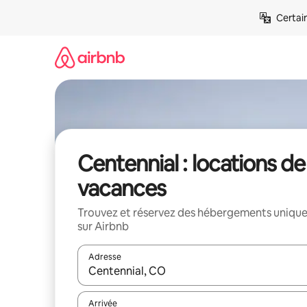
Aller
Certai
directement
au
contenu
Centennial : locations de
vacances
Trouvez et réservez des hébergements uniqu
sur Airbnb
Adresse
Lorsque les résultats s'affichent, utilisez les flèc
Arrivée