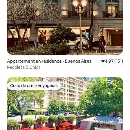
Appartement en résidence ⋅ Buenos Aires
Évaluation moy
4,97 (151)
Recoleta & Chic !
Coup de cœur voyageurs
Coup de cœur voyageurs