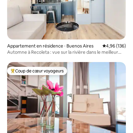
Appartement en résidence ⋅ Buenos Aires
Évaluation moy
4,96 (136)
Automne à Recoleta : vue sur la rivière dans le meilleur
emplacement
Coup de cœur voyageurs
Coups de cœur voyageurs les plus appréciés