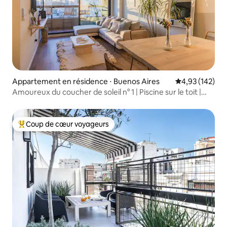
Appartement en résidence ⋅ Buenos Aires
Évaluation moy
4,93 (142)
Amoureux du coucher de soleil n° 1 | Piscine sur le toit |
Palermo Soho
Coup de cœur voyageurs
Coups de cœur voyageurs les plus appréciés