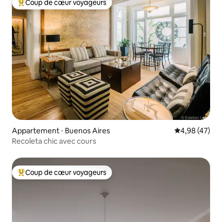
Coup de cœur voyageurs
Coups de cœur voyageurs les plus appréciés
Appartement ⋅ Buenos Aires
Évaluation mo
4,98 (47)
Recoleta chic avec cours
Coup de cœur voyageurs
Coups de cœur voyageurs les plus appréciés