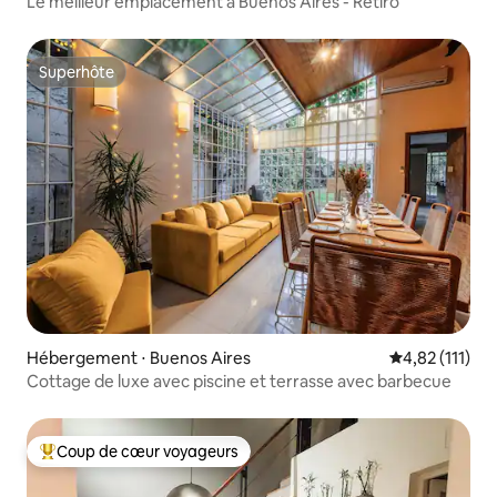
Le meilleur emplacement à Buenos Aires - Retiro
Superhôte
Superhôte
Hébergement ⋅ Buenos Aires
Évaluation mo
4,82 (111)
Cottage de luxe avec piscine et terrasse avec barbecue
Coup de cœur voyageurs
Coups de cœur voyageurs les plus appréciés