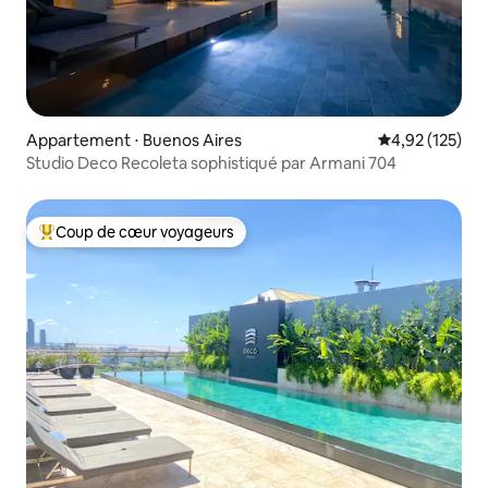
Appartement ⋅ Buenos Aires
Évaluation moy
4,92 (125)
Studio Deco Recoleta sophistiqué par Armani 704
Coup de cœur voyageurs
Coups de cœur voyageurs les plus appréciés