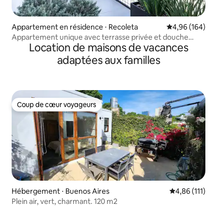
Appartement en résidence ⋅ Recoleta
Évaluation moy
4,96 (164)
Appartement unique avec terrasse privée et douche
Location de maisons de vacances
extérieure
adaptées aux familles
Coup de cœur voyageurs
Coup de cœur voyageurs
Hébergement ⋅ Buenos Aires
Évaluation moy
4,86 (111)
Plein air, vert, charmant. 120 m2