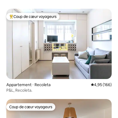
Coup de cœur voyageurs
Coups de cœur voyageurs les plus appréciés
Appartement ⋅ Recoleta
Évaluation moy
4,95 (166)
P&L, Recoleta.
Coup de cœur voyageurs
Coup de cœur voyageurs