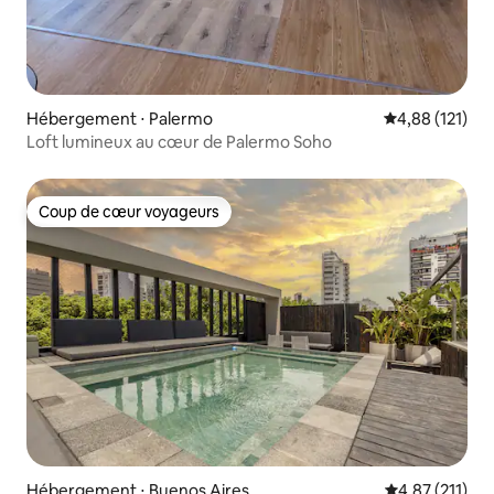
Hébergement ⋅ Palermo
Évaluation moy
4,88 (121)
Loft lumineux au cœur de Palermo Soho
Coup de cœur voyageurs
Coup de cœur voyageurs
Hébergement ⋅ Buenos Aires
Évaluation moy
4,87 (211)