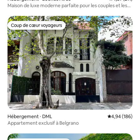
Maison de luxe moderne parfaite pour les couples et les
familles
Coup de cœur voyageurs
Coup de cœur voyageurs
Hébergement ⋅ DML
Évaluation moy
4,94 (186)
Appartement exclusif à Belgrano