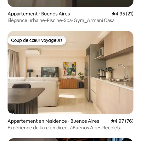
Appartement ⋅ Buenos Aires
Évaluation mo
4,95 (21)
Élégance urbaine-Piscine-Spa-Gym_Armani Casa
Coup de cœur voyageurs
Coup de cœur voyageurs
Appartement en résidence ⋅ Buenos Aires
Évaluation mo
4,97 (76)
Expérience de luxe en direct àBuenos Aires Recoleta
D1310