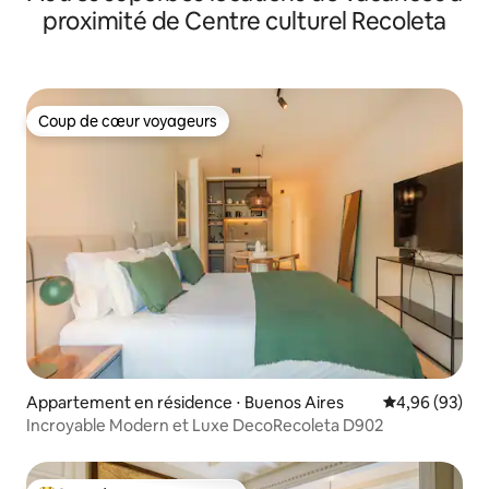
proximité de Centre culturel Recoleta
Coup de cœur voyageurs
Coup de cœur voyageurs
Appartement en résidence ⋅ Buenos Aires
Évaluation mo
4,96 (93)
Incroyable Modern et Luxe DecoRecoleta D902