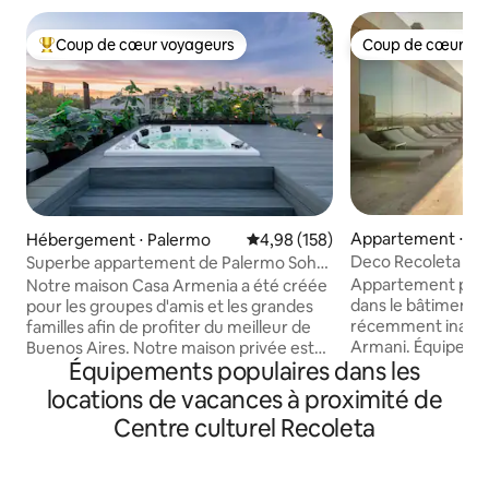
Coup de cœur voyageurs
Coup de cœur vo
Coups de cœur voyageurs les plus appréciés
Coup de cœur vo
Appartement ⋅ Bu
Hébergement ⋅ Palermo
Évaluation moyenne sur la base 
4,98 (158)
s
Deco Recoleta pa
Superbe appartement de Palermo Soho
avec jacuzzi !
Appartement pour 
Notre maison Casa Armenia a été créée
dans le bâtiment 
pour les groupes d'amis et les grandes
récemment inaugu
familles afin de profiter du meilleur de
Armani. Équipements : piscine
Buenos Aires. Notre maison privée est
Équipements populaires dans les
extérieure et inté
située au cœur de Palermo Soho avec
gymnase, sauna s
les meilleurs cafés, restaurants,
locations de vacances à proximité de
douches, salle de
boutiques et bars à votre porte. Nous
Centre culturel Recoleta
Sécurité 24 h/24. Le département
sommes à 3 pâtés de maisons de la Plaza
dispose du wifi, d'
Serrano dans un sens et de la Plaza
intelligente, d'un 
Armenia dans l'autre ! Profitez de notre