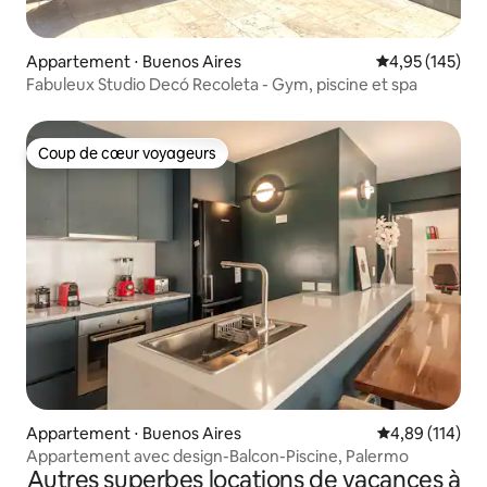
Appartement ⋅ Buenos Aires
Évaluation moy
4,95 (145)
Fabuleux Studio Decó Recoleta - Gym, piscine et spa
Coup de cœur voyageurs
Coup de cœur voyageurs
Appartement ⋅ Buenos Aires
Évaluation moy
4,89 (114)
Appartement avec design-Balcon-Piscine, Palermo
Autres superbes locations de vacances à