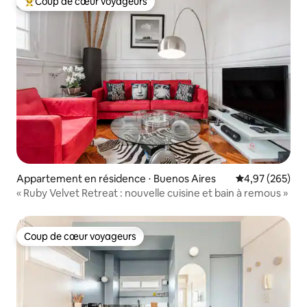
Coup de cœur voyageurs
Coups de cœur voyageurs les plus appréciés
Appartement en résidence ⋅ Buenos Aires
Évaluation moy
4,97 (265)
« Ruby Velvet Retreat : nouvelle cuisine et bain à remous »
Coup de cœur voyageurs
Coup de cœur voyageurs