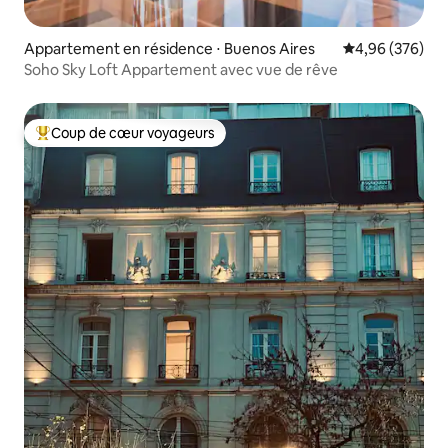
Appartement en résidence ⋅ Buenos Aires
Évaluation moy
4,96 (376)
Soho Sky Loft Appartement avec vue de rêve
Coup de cœur voyageurs
Coups de cœur voyageurs les plus appréciés