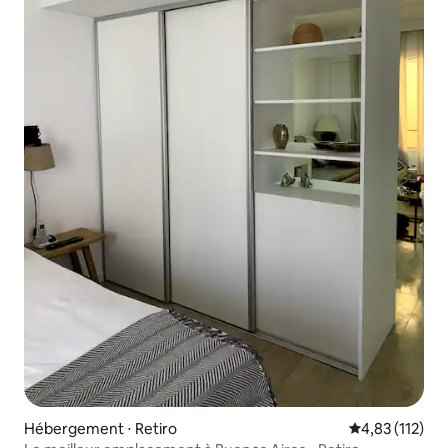
Hébergement ⋅ Retiro
Évaluation moy
4,83 (112)