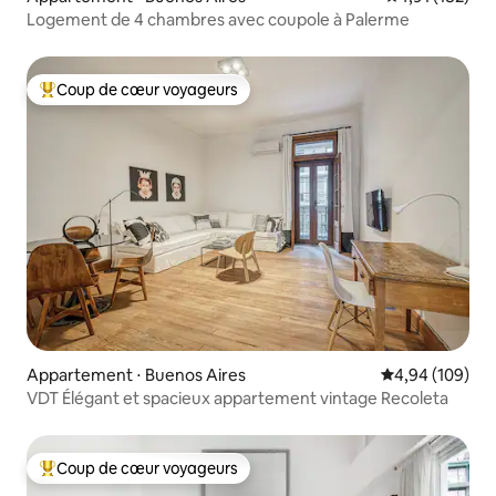
Logement de 4 chambres avec coupole à Palerme
Coup de cœur voyageurs
Coups de cœur voyageurs les plus appréciés
Appartement ⋅ Buenos Aires
Évaluation moy
4,94 (109)
VDT Élégant et spacieux appartement vintage Recoleta
Coup de cœur voyageurs
Coups de cœur voyageurs les plus appréciés