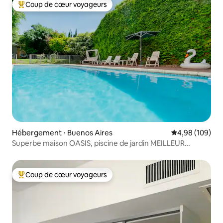
Coup de cœur voyageurs
Coups de cœur voyageurs les plus appréciés
Hébergement ⋅ Buenos Aires
Évaluation moy
4,98 (109)
Superbe maison OASIS, piscine de jardin MEILLEUR
EMPLACEMENT 600 m2
Coup de cœur voyageurs
Coups de cœur voyageurs les plus appréciés