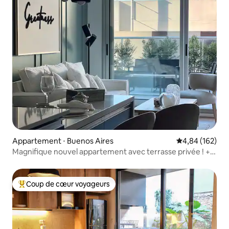
Appartement ⋅ Buenos Aires
Évaluation moy
4,84 (162)
Magnifique nouvel appartement avec terrasse privée ! +
piscine
Coup de cœur voyageurs
Coups de cœur voyageurs les plus appréciés