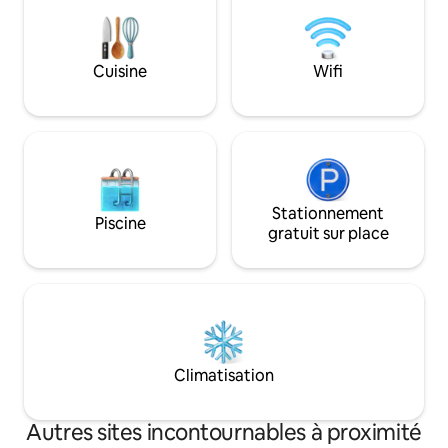
solarium, barbecue, salle à manger
avec des détails d
extérieure pour profiter et vous
qualité. Accès fac
détendre après avoir exploré cette ville
de transport.
Cuisine
Wifi
incroyable.
Stationnement
Piscine
gratuit sur place
Climatisation
Autres sites incontournables à proximité