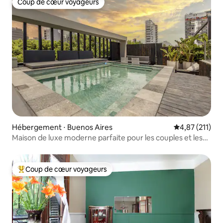
Coup de cœur voyageurs
Coup de cœur voyageurs
Hébergement ⋅ Buenos Aires
Évaluation moy
4,87 (211)
Maison de luxe moderne parfaite pour les couples et les
familles
Coup de cœur voyageurs
Coups de cœur voyageurs les plus appréciés