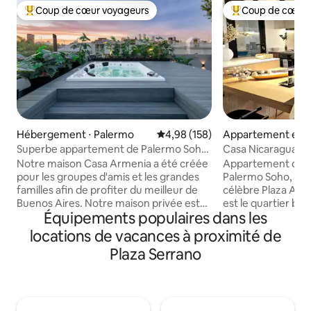
Coup de cœur voyageurs
Coup de cœur 
Coups de cœur voyageurs les plus appréciés
Coups de cœur vo
Hébergement ⋅ Palermo
Évaluation moyenne sur la base 
4,98 (158)
Appartement en r
⋅ Buenos Aires
Superbe appartement de Palermo Soho
Casa Nicaragua A
avec jacuzzi !
Palermo Soho
Notre maison Casa Armenia a été créée
Appartement de lu
pour les groupes d'amis et les grandes
Palermo Soho, à q
familles afin de profiter du meilleur de
célèbre Plaza Armenia. Pale
Buenos Aires. Notre maison privée est
est le quartier b
Équipements populaires dans les
située au cœur de Palermo Soho avec
par excellence, o
les meilleurs cafés, restaurants,
des foires artisan
locations de vacances à proximité de
boutiques et bars à votre porte. Nous
des vêtements d'
Plaza Serrano
sommes à 3 pâtés de maisons de la Plaza
ambiance très pitt
Serrano dans un sens et de la Plaza
l'un des pôles gas
Armenia dans l'autre ! Profitez de notre
importants de cett
terrasse privée de 3000 pieds carrés
et des restaurant
comprenant votre propre jacuzzi,
Dans un bâtiment