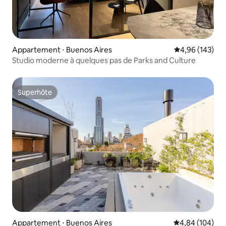
Appartement ⋅ Buenos Aires
Évaluation moy
4,96 (143)
Studio moderne à quelques pas de Parks and Culture
Superhôte
Superhôte
Appartement ⋅ Buenos Aires
Évaluation moy
4,84 (104)