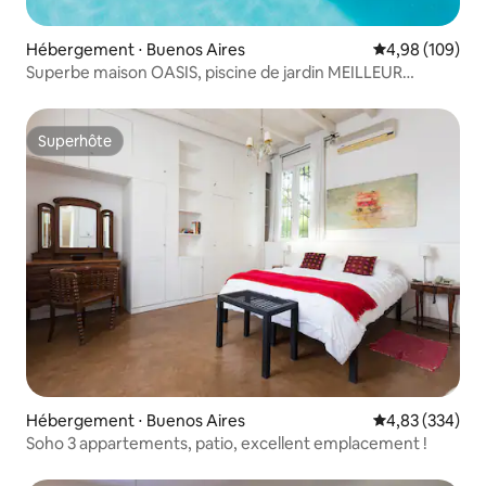
Hébergement ⋅ Buenos Aires
Évaluation moy
4,98 (109)
Superbe maison OASIS, piscine de jardin MEILLEUR
EMPLACEMENT 600 m2
Superhôte
Superhôte
Hébergement ⋅ Buenos Aires
Évaluation moy
4,83 (334)
Soho 3 appartements, patio, excellent emplacement !