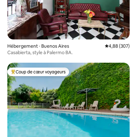
Hébergement ⋅ Buenos Aires
Évaluation moy
4,88 (307)
Casabierta, style à Palermo BA.
Coup de cœur voyageurs
Coups de cœur voyageurs les plus appréciés