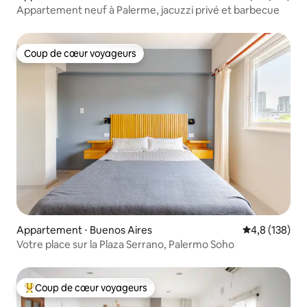
Appartement neuf à Palerme, jacuzzi privé et barbecue
Coup de cœur voyageurs
Coup de cœur voyageurs
Appartement ⋅ Buenos Aires
Évaluation mo
4,8 (138)
Votre place sur la Plaza Serrano, Palermo Soho
Coup de cœur voyageurs
Coups de cœur voyageurs les plus appréciés