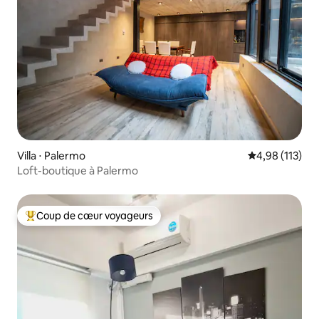
Villa ⋅ Palermo
Évaluation moy
4,98 (113)
Loft-boutique à Palermo
Coup de cœur voyageurs
Coups de cœur voyageurs les plus appréciés