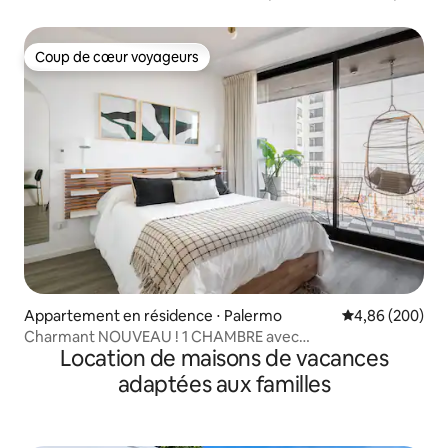
Palermo Soho
Coup de cœur voyageurs
Coup de cœur voyageurs
Appartement en résidence ⋅ Palermo
Évaluation moy
4,86 (200)
Charmant NOUVEAU ! 1 CHAMBRE avec
Location de maisons de vacances
balcon/piscine/CŒUR Palermo Soho.
adaptées aux familles