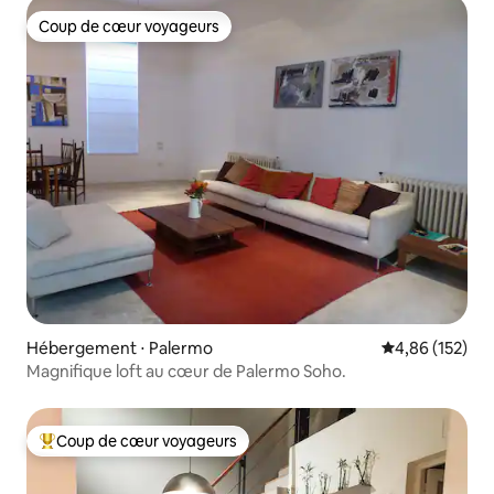
Coup de cœur voyageurs
Coup de cœur voyageurs
Hébergement ⋅ Palermo
Évaluation moy
4,86 (152)
Magnifique loft au cœur de Palermo Soho.
Coup de cœur voyageurs
Coups de cœur voyageurs les plus appréciés