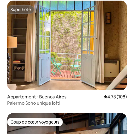
Superhôte
Superhôte
Appartement ⋅ Buenos Aires
Évaluation moy
4,73 (108)
Palermo Soho unique loft!
Coup de cœur voyageurs
Coup de cœur voyageurs