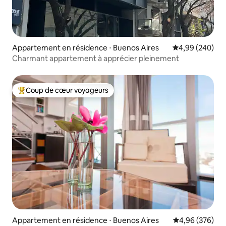
Appartement en résidence ⋅ Buenos Aires
Évaluation moy
4,99 (240)
Charmant appartement à apprécier pleinement
Coup de cœur voyageurs
Coups de cœur voyageurs les plus appréciés
Appartement en résidence ⋅ Buenos Aires
Évaluation moy
4,96 (376)