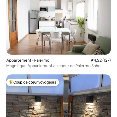
Appartement ⋅ Palermo
Évaluation moy
4,92 (127)
Magnifique Appartement au coeur de Palermo Soho
Coup de cœur voyageurs
Coups de cœur voyageurs les plus appréciés