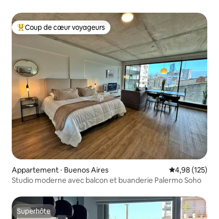
Coup de cœur voyageurs
Coups de cœur voyageurs les plus appréciés
Appartement ⋅ Buenos Aires
Évaluation moy
4,98 (125)
Studio moderne avec balcon et buanderie Palermo Soho
Superhôte
Superhôte