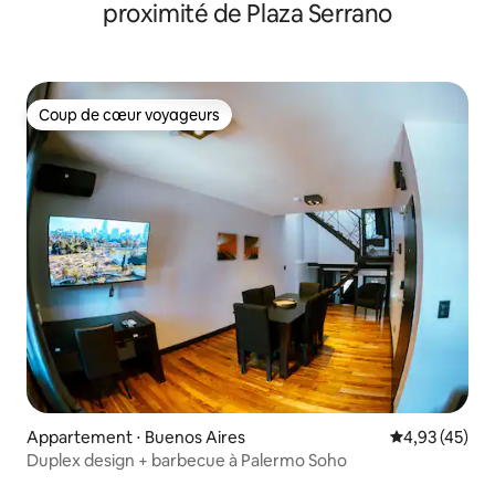
proximité de Plaza Serrano
Coup de cœur voyageurs
Coup de cœur voyageurs
Appartement ⋅ Buenos Aires
Évaluation mo
4,93 (45)
Duplex design + barbecue à Palermo Soho