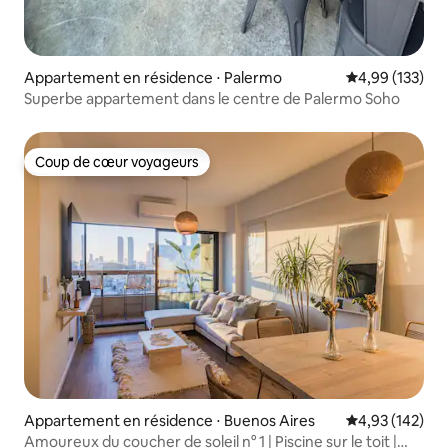
Appartement en résidence ⋅ Palermo
Évaluation moy
4,99 (133)
Superbe appartement dans le centre de Palermo Soho
Coup de cœur voyageurs
Coup de cœur voyageurs
Appartement en résidence ⋅ Buenos Aires
Évaluation moy
4,93 (142)
Amoureux du coucher de soleil n° 1 | Piscine sur le toit |