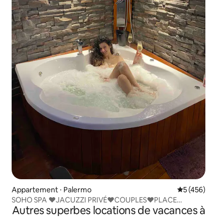
Appartement ⋅ Palermo
Évaluation 
5 (456)
SOHO SPA ♥JACUZZI PRIVÉ♥COUPLES♥PLACE
Autres superbes locations de vacances à
SERRANO♥WiFi