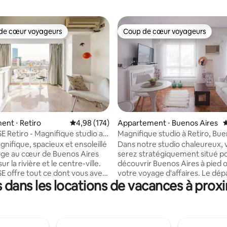
de cœur voyageurs
Coup de cœur voyageurs
 cœur voyageurs les plus appréciés
Coup de cœur voyageurs
 la base de 281 commentaires : 4,95 sur 5
nt ⋅ Retiro
Évaluation moyenne sur la base de 174 comme
4,98 (174)
Appartement ⋅ Buenos Aires
É
 Retiro - Magnifique studio au
Magnifique studio à Retiro, Bue
gnifique, spacieux et ensoleillé
Dans notre studio chaleureux, 
age au cœur de Buenos Aires
serez stratégiquement situé p
ur la rivière et le centre-ville.
découvrir Buenos Aires à pied o
 offre tout ce dont vous avez
votre voyage d'affaires. Le département
dans les locations de vacances à proxi
ur rendre votre visite ou votre
est silencieux, avec tout ce do
ffaires inoubliable !
avez besoin pour un repos con
ement est confortablement
après une longue journée de 
 élégamment décoré. Il est
ou de travail. Il est situé dans un quartier
 sites touristiques les plus
sûr, avec une vue dégagée et