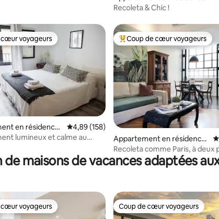
Buenos Aires
Recoleta & Chic !
 cœur voyageurs
Coup de cœur voyageurs
 cœur voyageurs
Coups de cœur voyageurs les p
ent en résidence ⋅
Évaluation moyenne sur la base de 158 commen
4,89 (158)
ent lumineux et calme au
 la base de 218 commentaires : 4,93 sur 5
Appartement en résidence
É
e BA
⋅ ABH
Recoleta comme Paris, à deux 
 de maisons de vacances adaptées aux
Hyatt · 2 ch.
 cœur voyageurs
Coup de cœur voyageurs
 cœur voyageurs
Coup de cœur voyageurs