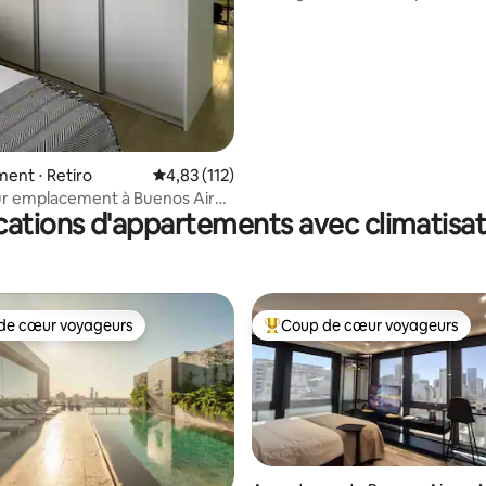
avec barbecue
ent ⋅ Retiro
Évaluation moyenne sur la base de 112 comme
4,83 (112)
ur emplacement à Buenos Aires
cations d'appartements avec climatisat
de cœur voyageurs
Coup de cœur voyageurs
 cœur voyageurs les plus appréciés
Coups de cœur voyageurs les p