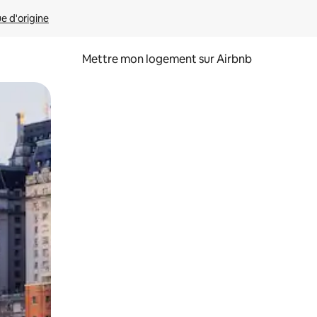
ue d'origine
Mettre mon logement sur Airbnb
sant glisser.