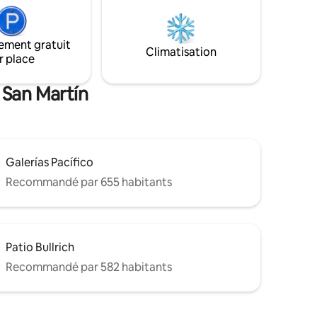
télévision par câble, Internet, machine à
re studio
café Nespresso, four électrique et
giquement
plaques de cuisson, micro-ondes,
ement gratuit
s à pied
réfrigérateur, draps, serviettes, sécurité
Climatisation
r place
es.
24h/24 et service de conciergerie.
 San Martín
Galerías Pacífico
Recommandé par 655 habitants
Patio Bullrich
Recommandé par 582 habitants