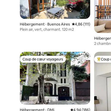
Hébergement ⋅ Buenos Aires
Évaluation moyenne sur
4,86 (111)
Plein air, vert, charmant. 120 m2
Hébergem
2 chambre
de Paler
Coup de cœur voyageurs
Coup 
Coup de cœur voyageurs
Coups de
Hébergement ⋅ DML
Évaluation moyenne sur 
4,94 (186)