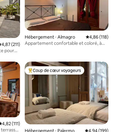
Hébergement ⋅ Almagro
Évaluation moyenne sur
4,86 (118)
Appartement confortable et coloré, à
valuation moyenne sur la base de 211 commentaires : 4,87 sur 5
4,87 (211)
entaires : 4,9 sur 5
Buenos Aires
te pour
Coup de cœur voyageurs
Coups de cœur voyageurs les plus appréciés
Évaluation moyenne sur la base de 111 commentaires : 4,82 sur 5
4,82 (111)
 terrasse
Hébergement ⋅ Palermo
Évaluation moyenne sur
4,94 (199)