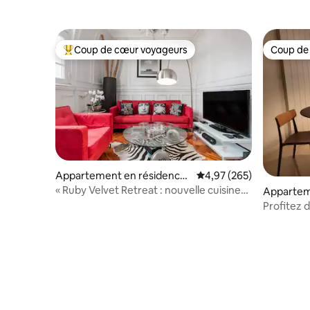
Coup de cœur voyageurs
Coup de
Coups de cœur voyageurs les plus appréciés
Coup de
Appartement en résidence
Évaluation moyenne sur 
4,97 (265)
⋅ Buenos Aires
« Ruby Velvet Retreat : nouvelle cuisine
Appartem
et bain à remous »
Buenos A
Profitez 
Studio Ar