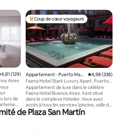
Apparte
Coup de cœur voyageurs
Coup de
Coups de cœur voyageurs les plus appréciés
Coup de
Bel appar
emplace
Excellen
design et
de Buenos
meilleurs
et espaces
moyens de
métrobus,
à n'import
ntaires : 4,98 sur 5
valuation moyenne sur la base de 129 commentaires : 4,81 sur 5
4,81 (129)
Appartement ⋅ Puerto Mad
Évaluation moyenne sur
4,98 (338)
30 mètres
ero
nos Aires
Faena Hotel Stark Luxury Apart. Puerto
pâtés de
Madero.
vous
Appartement de luxe dans le célèbre
100 mètre
our
Faena Hotel Buenos Aires. Il est situé
de bain e
u lors de
dans le complexe hôtelier. Vous avez
équipées 
accès à tous les services (piscine, salle de
espace de
mité de Plaza San Martín
nt vous
sport, spa, restaurants, etc.) Conçu par
fortable
Phillipe Stark, meublé et décoré. Il
promenade
dispose de 50 mètres carrés (475 pieds
carrés) et d'un lit king size. Wi-Fi haut
 beaucoup
débit, climatisation et chauffage central,