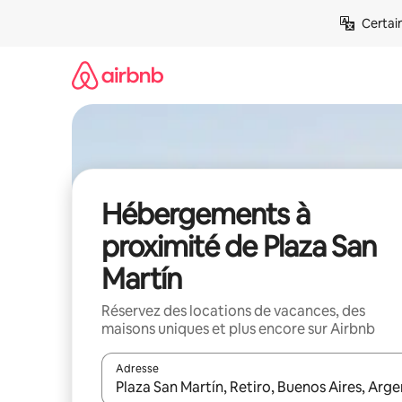
Aller
Certai
directement
au
contenu
Hébergements à
proximité de Plaza San
Martín
Réservez des locations de vacances, des
maisons uniques et plus encore sur Airbnb
Adresse
Lorsque les résultats s'affichent, utilisez les flèc