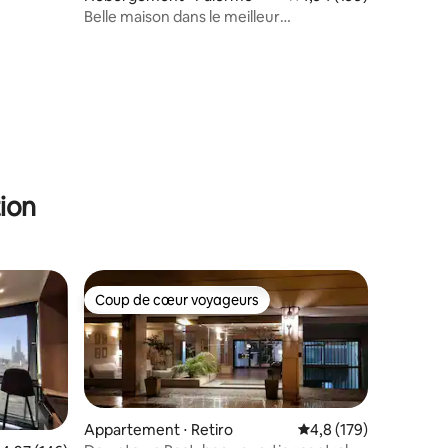
Belle maison dans le meilleur
emplacement de Palerme
ntaires : 4,83 sur 5
ion
Coup de cœur voyageurs
lus appréciés
Coup de cœur voyageurs
Appartement ⋅ Retiro
Évaluation moyenne su
4,8 (179)