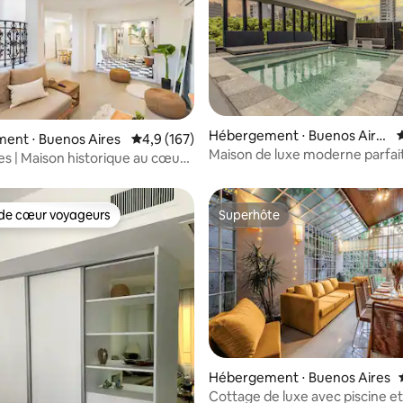
 la base de 111 commentaires : 4,86 sur 5
Hébergement ⋅ Buenos Aire
É
ent ⋅ Buenos Aires
Évaluation moyenne sur la base de 167 comm
4,9 (167)
s
Maison de luxe moderne parfai
s | Maison historique au cœur
les couples et les familles
mo Soho
de cœur voyageurs
Superhôte
 cœur voyageurs les plus appréciés
Superhôte
Hébergement ⋅ Buenos Aires
Cottage de luxe avec piscine et
la base de 186 commentaires : 4,94 sur 5