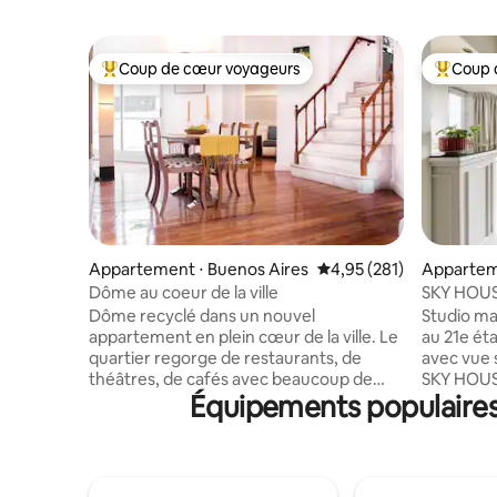
Coup de cœur voyageurs
Coup 
Coups de cœur voyageurs les plus appréciés
Coups de
Appartement ⋅ Buenos Aires
Évaluation moyenne sur
4,95 (281)
Apparteme
Dôme au coeur de la ville
SKY HOUSE
21e étage
Dôme recyclé dans un nouvel
Studio ma
appartement en plein cœur de la ville. Le
au 21e ét
quartier regorge de ​​restaurants, de
avec vue s
théâtres, de cafés avec beaucoup de
SKY HOUSE
Équipements populaires 
jours et de vie nocturne. À seulement
besoin po
deux pâtés de maisons de
voyage d'a
l'emblématique théâtre Colón et à un
L'appart
pâté de maisons de l'avenue 9 de Julio,
meublé et
cet appartement cosy est construit dans
proche des