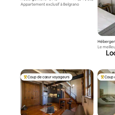
Appartement exclusif à Belgrano
Hébergem
Le meille
Lo
- Retiro
Coup de cœur voyageurs
Coup 
Coups de cœur voyageurs les plus appréciés
Coups de