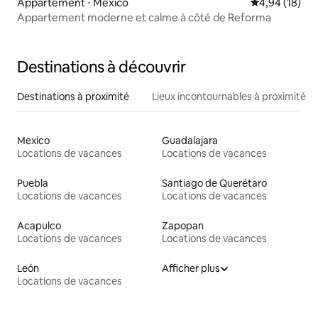
Appartement ⋅ Mexico
Évaluation mo
4,94 (18)
Appartement moderne et calme à côté de Reforma
Destinations à découvrir
Destinations à proximité
Lieux incontournables à proximité
Mexico
Guadalajara
Locations de vacances
Locations de vacances
Puebla
Santiago de Querétaro
Locations de vacances
Locations de vacances
Acapulco
Zapopan
Locations de vacances
Locations de vacances
León
Afficher plus
Locations de vacances