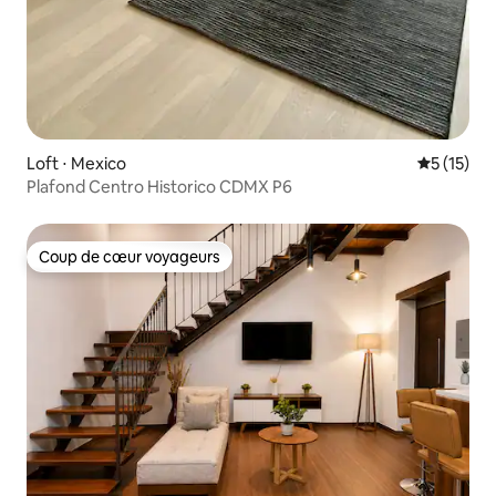
Loft ⋅ Mexico
Évaluation
5 (15)
Plafond Centro Historico CDMX P6
Coup de cœur voyageurs
Coup de cœur voyageurs