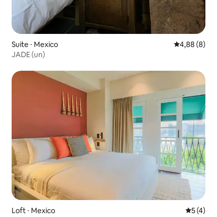
Suite ⋅ Mexico
Évaluation m
4,88 (8)
JADE (un)
Loft ⋅ Mexico
Évaluatio
5 (4)