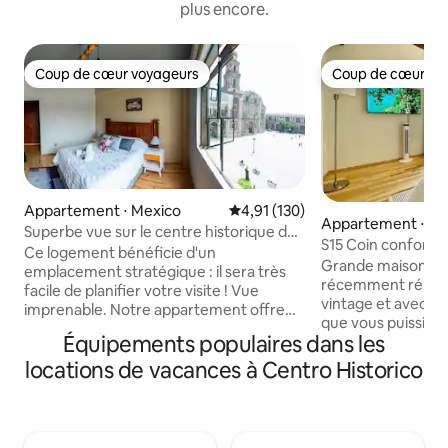
plus encore.
Coup de cœur voyageurs
Coup de cœur vo
Coup de cœur voyageurs
Coup de cœur vo
Appartement ⋅ Mexico
Évaluation moyenne sur la base 
4,91 (130)
Appartement ⋅ Me
Superbe vue sur le centre historique de
S15 Coin confortab
notre appartement !
Ce logement bénéficie d'un
centre historique
Grande maison du 
emplacement stratégique : il sera très
récemment rénov
facile de planifier votre visite ! Vue
vintage et avec t
imprenable. Notre appartement offre
que vous puissiez 
une vue panoramique sur le majestueux
Équipements populaires dans les
agréable, nous s
Palacio de Medicina et l'élégante Iglesia
du centre histori
locations de vacances à Centro Historico
de Santo Domingo. Vous pouvez profiter
seulement 2 pâtés
de ces joyaux architecturaux dans le
cathédrale et du Zócalo
confort de votre propre maison.
chambre dispose d
Équipements modernes : il est équipé de
d'une plaque à ind
tous les équipements modernes dont