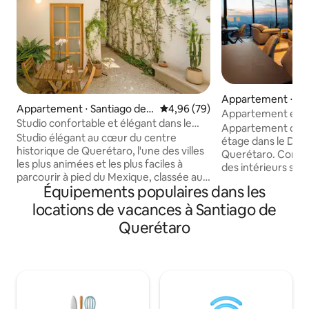
Appartement ⋅ Sa
Appartement ⋅ Santiago de
Évaluation moyenne sur la base
4,96 (79)
rétaro
Appartement exclus
Querétaro
Studio confortable et élégant dans le
débordement
Appartement de lu
centre
Studio élégant au cœur du centre
étage dans le Dist
historique de Querétaro, l'une des villes
Querétaro. Conce
les plus animées et les plus faciles à
des intérieurs soph
parcourir à pied du Mexique, classée au
haut de gamme et
Équipements populaires dans les
patrimoine mondial de l'UNESCO. Patio
sur le coucher du s
partagé avec des plantes, parfait pour
couples, les voyage
locations de vacances à Santiago de
votre café du matin. Proposé par un
voyageurs à la rec
Querétaro
Superhôte depuis 8 ans, dont le
exclusif. Compren
logement est un Coup de cœur
cuisine entièreme
voyageurs. Cet espace compact mais
connexion Wi-Fi ha
magnifiquement aménagé comprend : •
des équipements r
✓ Climatisation • ✓ Cuisine complète • ✓
exceptionnels, no
Salle de bain complète • ✓ Télévision
débordement, un j
connectée et espace de travail • ✓ Patio