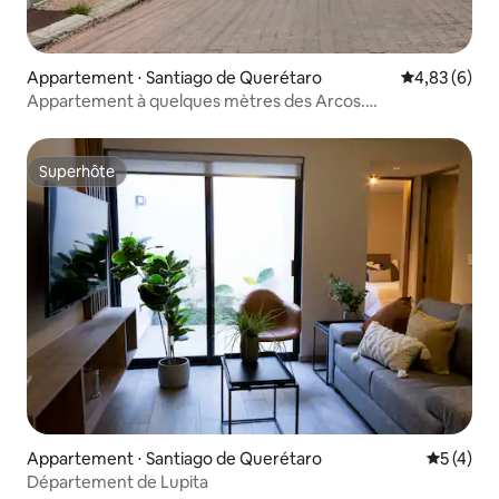
Appartement ⋅ Santiago de Querétaro
Évaluation m
4,83 (6)
Appartement à quelques mètres des Arcos.
Emplacement imbattable
Superhôte
Superhôte
Appartement ⋅ Santiago de Querétaro
Évaluatio
5 (4)
Département de Lupita