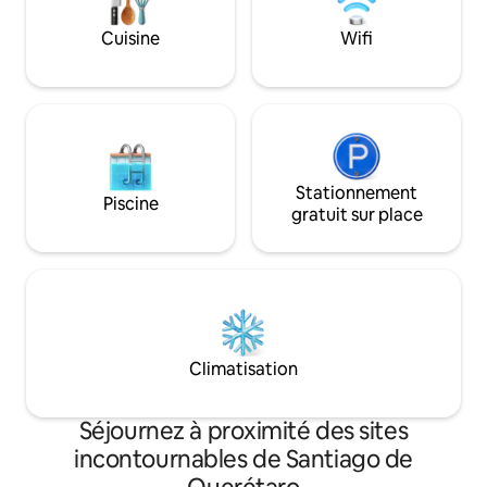
Idéalement situé 
extérieur • ✓ Wifi • ✓ Arrivée autonome
de l'aqueduc emb
Cuisine
Wifi
À quelques pas des restaurants, des
Querétaro (Los Ar
cafés, des musées et de la vie nocturne.
Stationnement
Piscine
gratuit sur place
Climatisation
Séjournez à proximité des sites
incontournables de Santiago de