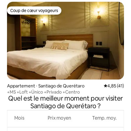
Coup de cœur voyageurs
Coup de cœur voyageurs
Appartement ⋅ Santiago de Querétaro
Évaluation mo
4,85 (41)
+MS +Loft +Único +Privado +Centro
Quel est le meilleur moment pour visiter
Santiago de Querétaro ?
Mois
Prix moyen
Temp. moy.