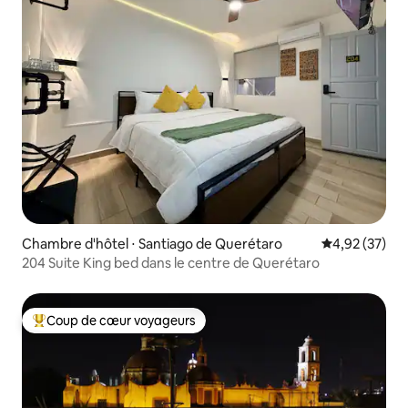
Chambre d'hôtel ⋅ Santiago de Querétaro
Évaluation mo
4,92 (37)
204 Suite King bed dans le centre de Querétaro
Coup de cœur voyageurs
Coups de cœur voyageurs les plus appréciés