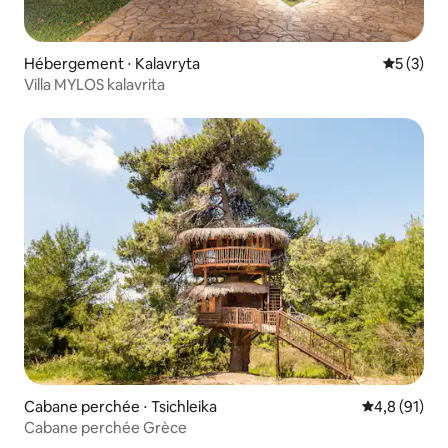
Hébergement ⋅ Kalavryta
Évaluatio
5 (3)
Villa MYLOS kalavrita
Cabane perchée ⋅ Tsichleika
Évaluation m
4,8 (91)
Cabane perchée Grèce