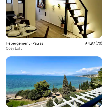
Hébergement ⋅ Patras
Évaluation mo
4,97 (70)
Cosy Loft