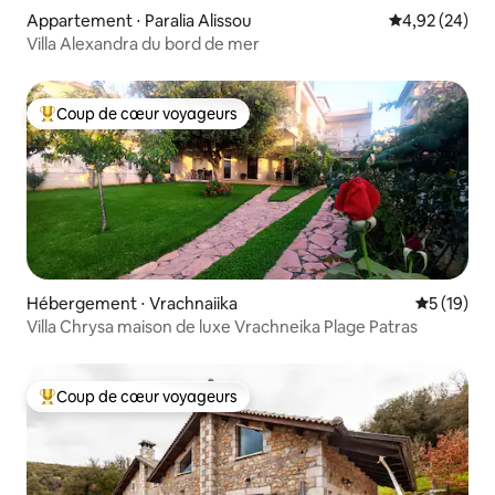
Appartement ⋅ Paralia Alissou
Évaluation mo
4,92 (24)
Villa Alexandra du bord de mer
Coup de cœur voyageurs
Coups de cœur voyageurs les plus appréciés
Hébergement ⋅ Vrachnaiika
Évaluation
5 (19)
Villa Chrysa maison de luxe Vrachneika Plage Patras
Coup de cœur voyageurs
Coups de cœur voyageurs les plus appréciés