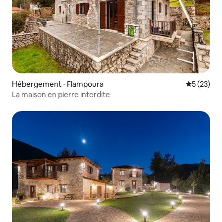
Hébergement ⋅ Flampoura
Évaluation
5 (23)
La maison en pierre interdite