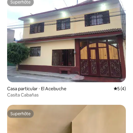
Superhôte
Superhôte
Casa particular ⋅ El Acebuche
Évaluatio
5 (4)
Casita Cabañas
Superhôte
Superhôte