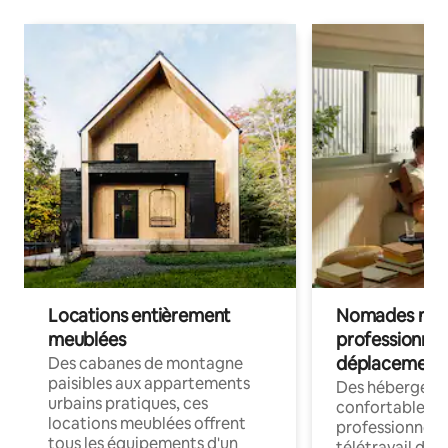
Locations entièrement
Nomades num
meublées
professionnel
déplacement
Des cabanes de montagne
paisibles aux appartements
Des hébergem
urbains pratiques, ces
confortables p
locations meublées offrent
professionnels
tous les équipements d'un
télétravail dis