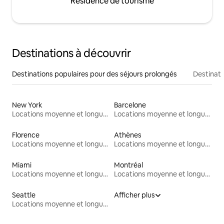
Résidence de tourisme
Destinations à découvrir
Destinations populaires pour des séjours prolongés
Destinati
New York
Barcelone
Locations moyenne et longue durée
Locations moyenne et longue durée
Florence
Athènes
Locations moyenne et longue durée
Locations moyenne et longue durée
Miami
Montréal
Locations moyenne et longue durée
Locations moyenne et longue durée
Seattle
Afficher plus
Locations moyenne et longue durée