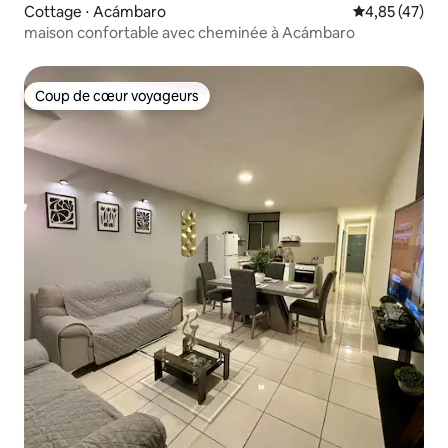
Cottage ⋅ Acámbaro
Évaluation mo
4,85 (47)
maison confortable avec cheminée à Acámbaro
Coup de cœur voyageurs
Coup de cœur voyageurs