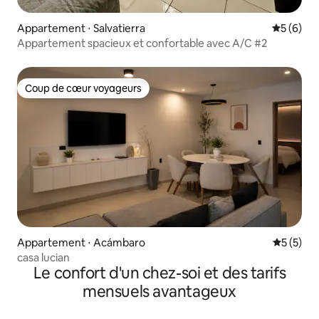
Appartement ⋅ Salvatierra
Évaluatio
5 (6)
Appartement spacieux et confortable avec A/C #2
Coup de cœur voyageurs
Coup de cœur voyageurs
Appartement ⋅ Acámbaro
Évaluatio
5 (5)
casa lucian
Le confort d'un chez-soi et des tarifs
mensuels avantageux