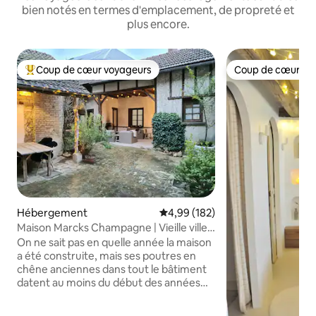
bien notés en termes d'emplacement, de propreté et
plus encore.
Coup de cœur voyageurs
Coup de cœur vo
Coups de cœur voyageurs les plus appréciés
Coup de cœur vo
Hébergement
Évaluation moyenne sur la base 
4,99 (182)
Maison Marcks Champagne | Vieille ville
d'Ay
On ne sait pas en quelle année la maison
a été construite, mais ses poutres en
chêne anciennes dans tout le bâtiment
datent au moins du début des années
1600. Les hauts plafonds offrent un
espace spacieux et aéré mais très