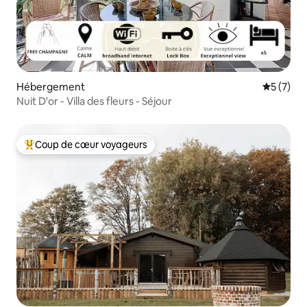
Hébergement
Évaluatio
5 (7)
Nuit D'or - Villa des fleurs - Séjour
Coup de cœur voyageurs
Coups de cœur voyageurs les plus appréciés