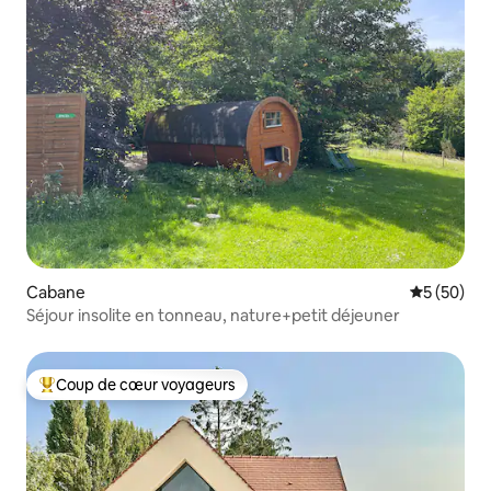
Cabane
Évaluation
5 (50)
Séjour insolite en tonneau, nature+petit déjeuner
Coup de cœur voyageurs
Coups de cœur voyageurs les plus appréciés