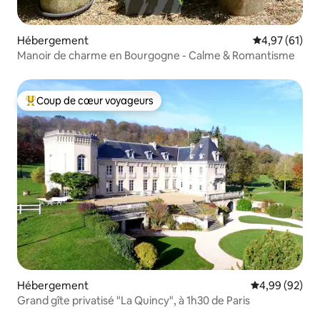
Hébergement
Évaluation mo
4,97 (61)
Manoir de charme en Bourgogne - Calme & Romantisme
Coup de cœur voyageurs
Coups de cœur voyageurs les plus appréciés
Hébergement
Évaluation mo
4,99 (92)
Grand gîte privatisé "La Quincy", à 1h30 de Paris