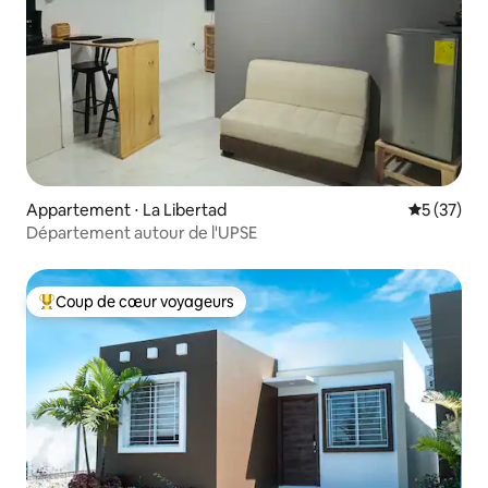
Appartement ⋅ La Libertad
Évaluation
5 (37)
Département autour de l'UPSE
Coup de cœur voyageurs
Coups de cœur voyageurs les plus appréciés