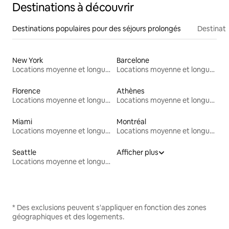
Destinations à découvrir
Destinations populaires pour des séjours prolongés
Destinati
New York
Barcelone
Locations moyenne et longue durée
Locations moyenne et longue durée
Florence
Athènes
Locations moyenne et longue durée
Locations moyenne et longue durée
Miami
Montréal
Locations moyenne et longue durée
Locations moyenne et longue durée
Seattle
Afficher plus
Locations moyenne et longue durée
* Des exclusions peuvent s'appliquer en fonction des zones
géographiques et des logements.