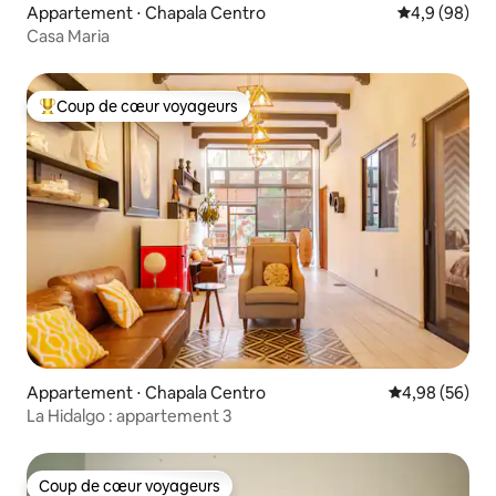
Appartement ⋅ Chapala Centro
Évaluation m
4,9 (98)
Casa Maria
Coup de cœur voyageurs
Coups de cœur voyageurs les plus appréciés
Appartement ⋅ Chapala Centro
Évaluation mo
4,98 (56)
La Hidalgo : appartement 3
Coup de cœur voyageurs
Coup de cœur voyageurs