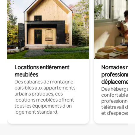
Locations entièrement
Nomades num
meublées
professionnel
déplacement
Des cabanes de montagne
paisibles aux appartements
Des hébergem
urbains pratiques, ces
confortables p
locations meublées offrent
professionnels
tous les équipements d'un
télétravail dis
logement standard.
et d'espaces de