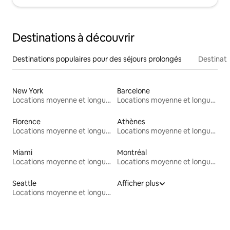
Destinations à découvrir
Destinations populaires pour des séjours prolongés
Destinati
New York
Barcelone
Locations moyenne et longue durée
Locations moyenne et longue durée
Florence
Athènes
Locations moyenne et longue durée
Locations moyenne et longue durée
Miami
Montréal
Locations moyenne et longue durée
Locations moyenne et longue durée
Seattle
Afficher plus
Locations moyenne et longue durée