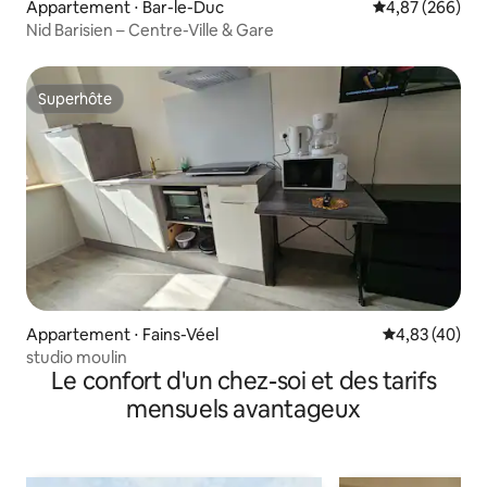
Appartement ⋅ Bar-le-Duc
Évaluation moy
4,87 (266)
Nid Barisien – Centre-Ville & Gare
Superhôte
Superhôte
Appartement ⋅ Fains-Véel
Évaluation mo
4,83 (40)
studio moulin
Le confort d'un chez-soi et des tarifs
mensuels avantageux