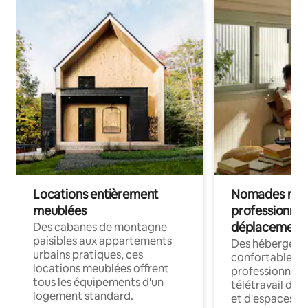
Locations entièrement
Nomades num
meublées
professionnel
déplacement
Des cabanes de montagne
paisibles aux appartements
Des hébergem
urbains pratiques, ces
confortables p
locations meublées offrent
professionnels
tous les équipements d'un
télétravail dis
logement standard.
et d'espaces de