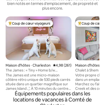
bien notés en termes d'emplacement, de propreté et
plus encore.
Coup de cœur voyageurs
Coup de cœur 
Coups de cœur voyageurs les plus appréciés
Coups de cœur vo
Maison d'hôtes ⋅ Charleston
Évaluation moyenne sur la base 
4,98 (261)
Maison d'hôtes ⋅ 
sant
The James : « Tiny » Home b/w
Chalet à Shem Cre
Downtown et Folly
The James est une micro-maison
Votre propre cha
côtière rétro unique de 530 pieds carrés
dans un emplacem
située dans un quartier magnifique sur
Marchez ou faites
James Island ◡̈ À 10 minutes du centre-
Creek et des cent
Équipements populaires dans les
ville de Charleston À 12 minutes de Folly
et de bars. À 3 mi
Beach À distance de marche des
10 minutes en vélo
locations de vacances à Comté de
restaurants Le James peut accueillir
Charleston. Sentie