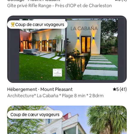
Gîte privé Rifle Range - Près d'IOP et de Charleston
Coup de cœur voyageurs
Coups de cœur voyageurs les plus appréciés
Hébergement ⋅ Mount Pleasant
Évaluation
5 (41)
Architecture* La Cabaña * Plage 8 min * 2 Bdrm
Coup de cœur voyageurs
Coup de cœur voyageurs