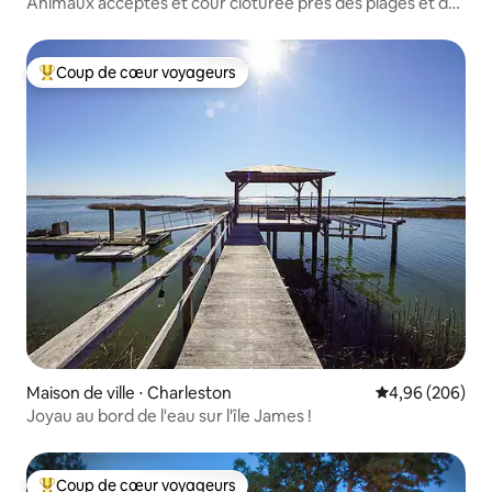
Animaux acceptés et cour clôturée près des plages et du
centre-ville !
Coup de cœur voyageurs
Coups de cœur voyageurs les plus appréciés
Maison de ville ⋅ Charleston
Évaluation moy
4,96 (206)
Joyau au bord de l'eau sur l'île James !
Coup de cœur voyageurs