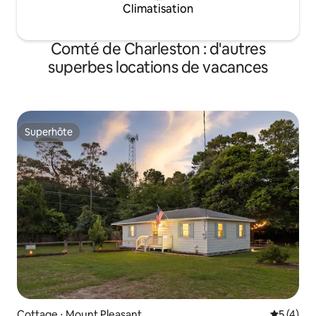
Climatisation
Comté de Charleston : d'autres
superbes locations de vacances
Superhôte
Superhôte
Cottage ⋅ Mount Pleasant
Évaluatio
5 (4)