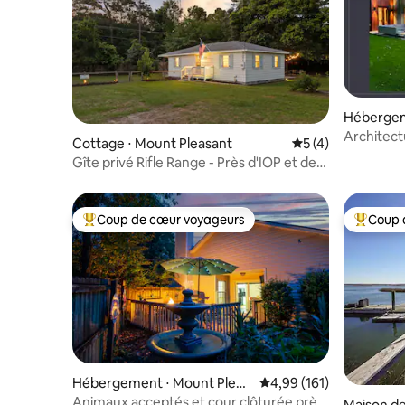
Hébergem
Architect
Cottage ⋅ Mount Pleasant
Évaluation moyenn
5 (4)
Bdrm
Gîte privé Rifle Range - Près d'IOP et de
Charleston
Coup de cœur voyageurs
Coup 
Coups de cœur voyageurs les plus appréciés
Coups de
Hébergement ⋅ Mount Pleas
Évaluation moyenne sur
4,99 (161)
ant
Animaux acceptés et cour clôturée près
Maison de 