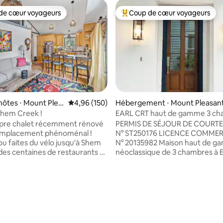
de cœur voyageurs
Coup de cœur voyageurs
 cœur voyageurs les plus appréciés
Coups de cœur voyageurs les p
la base de 261 commentaires : 4,98 sur 5
hôtes ⋅ Mount Plea
Évaluation moyenne sur la base de 150 commen
4,96 (150)
Hébergement ⋅ Mount Pleasan
Shem Creek !
EARL CRT haut de gamme 3 ch
Old Village/Shem Creek
opre chalet récemment rénové
PERMIS DE SÉJOUR DE COURT
emplacement phénoménal !
N° ST250176 LICENCE COMME
u faites du vélo jusqu'à Shem
N° 20135982 Maison haut de gamme
des centaines de restaurants et
néoclassique de 3 chambres à E
À 3 minutes en voiture ou
Court, nichée au cœur du vieux 
s en vélo du centre-ville de
historique, offrant le charme de
. Sentier privé du quartier à
campagne. À seulement un pâ
e marais jusqu'à Shem Creek et
maisons des bars et restauran
'un lit king
Creek, des boutiques et restau
 canapé-lit king size, d'une
Old Village, de l'Alhambra Hall, d
uipée, d'une salle de bain, de
Bridge et d'un marché fermier