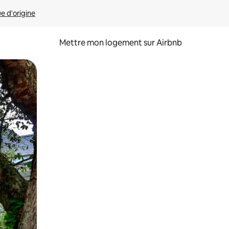
ue d'origine
Mettre mon logement sur Airbnb
sant glisser.