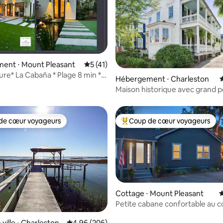
ent ⋅ Mount Pleasant
Évaluation moyenne sur la base de 41 co
5 (41)
ure* La Cabaña * Plage 8 min * 2
e sur la base de 4 commentaires : 5 sur 5
Hébergement ⋅ Charleston
É
Maison historique avec grand 
palmiers
de cœur voyageurs
Coup de cœur voyageurs
 cœur voyageurs les plus appréciés
Coups de cœur voyageurs les p
Cottage ⋅ Mount Pleasant
É
Petite cabane confortable au 
 la base de 161 commentaires : 4,99 sur 5
Mt. Pleasant
ville ⋅ Charleston
Évaluation moyenne sur la base de 206 commen
4,96 (206)