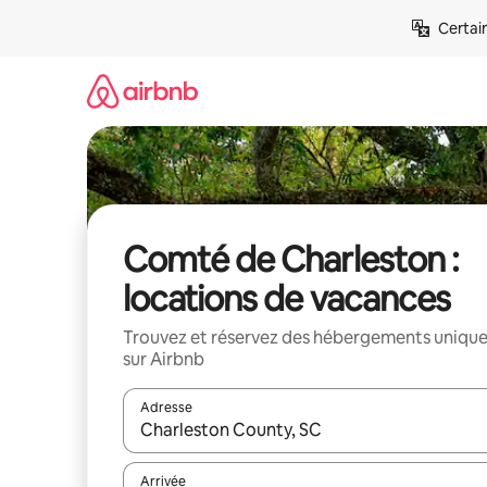
Aller
Certai
directement
au
contenu
Comté de Charleston :
locations de vacances
Trouvez et réservez des hébergements uniqu
sur Airbnb
Adresse
Lorsque les résultats s'affichent, utilisez les flèc
Arrivée