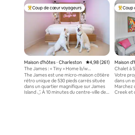
Coup de cœur voyageurs
Coup 
Coups de cœur voyageurs les plus appréciés
Coups de
Maison d'hôtes ⋅ Charleston
Évaluation moyenne sur 
4,98 (261)
Maison d'
sant
The James : « Tiny » Home b/w
Chalet à 
Downtown et Folly
The James est une micro-maison côtière
Votre pr
rétro unique de 530 pieds carrés située
dans un 
dans un quartier magnifique sur James
Marchez o
Island ◡̈ À 10 minutes du centre-ville de
Creek et 
Charleston À 12 minutes de Folly Beach À
de bars. 
distance de marche des restaurants Le
10 minute
James peut accueillir jusqu'à
Charleston
6 personnes et 2 chiens (PAS DE FRAIS
travers l
POUR LES ANIMAUX DE COMPAGNIE) et
Shrimpboats. Cottage équipé d
dispose d'une cour privée clôturée et
size, d'un
d'un patio avec une douche extérieure
cuisine éq