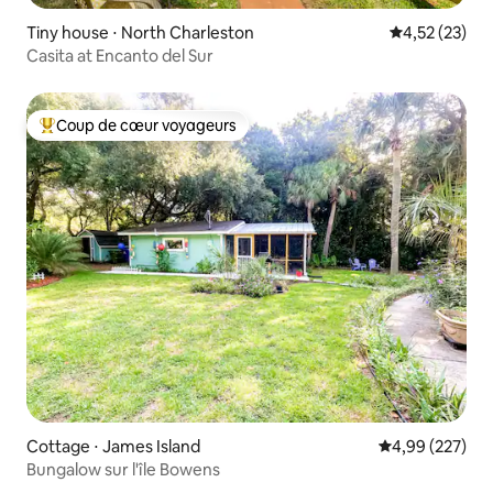
Tiny house ⋅ North Charleston
Évaluation mo
4,52 (23)
Casita at Encanto del Sur
Coup de cœur voyageurs
Coups de cœur voyageurs les plus appréciés
Cottage ⋅ James Island
Évaluation moy
4,99 (227)
Bungalow sur l'île Bowens