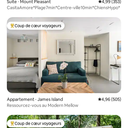
Suite ⋅ Mount Pleasant
Évaluation moy
4,99 (353)
CasitaAmore*Plage7min*Centre-ville10min*ChiensHypo*
Coup de cœur voyageurs
Coups de cœur voyageurs les plus appréciés
Appartement ⋅ James Island
Évaluation moy
4,96 (505)
Ressourcez-vous au Modern Mellow
Coup de cœur voyageurs
Coups de cœur voyageurs les plus appréciés