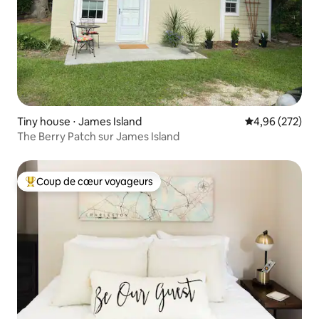
Tiny house ⋅ James Island
Évaluation moy
4,96 (272)
The Berry Patch sur James Island
Coup de cœur voyageurs
Coups de cœur voyageurs les plus appréciés