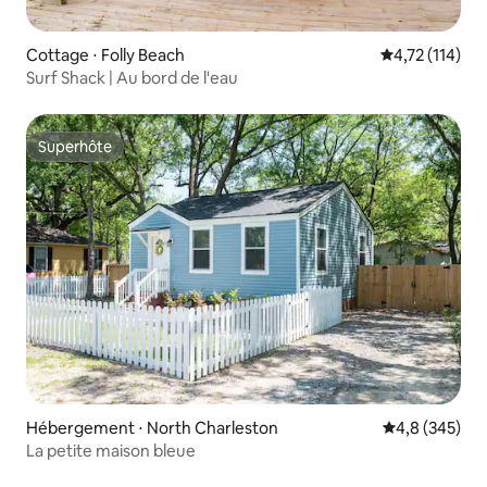
Cottage ⋅ Folly Beach
Évaluation moy
4,72 (114)
Surf Shack | Au bord de l'eau
Superhôte
Superhôte
Hébergement ⋅ North Charleston
Évaluation mo
4,8 (345)
La petite maison bleue