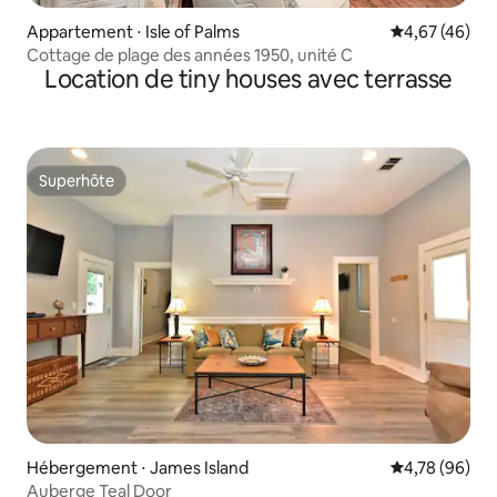
Appartement ⋅ Isle of Palms
Évaluation mo
4,67 (46)
Cottage de plage des années 1950, unité C
Location de tiny houses avec terrasse
Superhôte
Superhôte
Hébergement ⋅ James Island
Évaluation mo
4,78 (96)
Auberge Teal Door