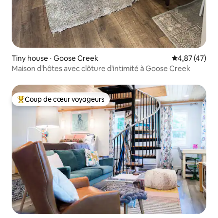
Tiny house ⋅ Goose Creek
Évaluation mo
4,87 (47)
Maison d'hôtes avec clôture d'intimité à Goose Creek
Coup de cœur voyageurs
Coups de cœur voyageurs les plus appréciés