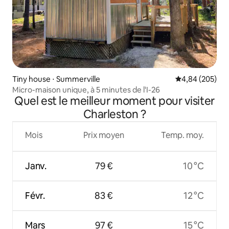
Tiny house ⋅ Summerville
Évaluation moy
4,84 (205)
Micro-maison unique, à 5 minutes de l'I-26
Quel est le meilleur moment pour visiter
Charleston ?
Mois
Prix moyen
Temp. moy.
Janv.
79 €
10 °C
Févr.
83 €
12 °C
Mars
97 €
15 °C