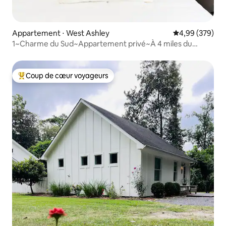
Appartement ⋅ West Ashley
Évaluation moy
4,99 (379)
1~Charme du Sud~Appartement privé~À 4 miles du
centre-ville
Coup de cœur voyageurs
Coups de cœur voyageurs les plus appréciés