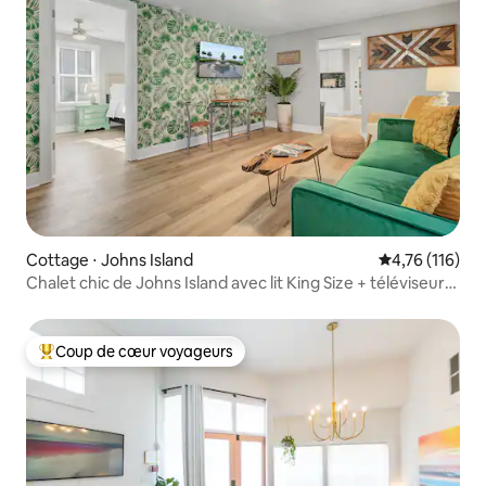
Cottage ⋅ Johns Island
Évaluation moy
4,76 (116)
Chalet chic de Johns Island avec lit King Size + téléviseurs
connectés !
Coup de cœur voyageurs
Coups de cœur voyageurs les plus appréciés