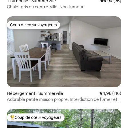
Tiny house ⋅ Summerville
Évaluation mo
4,94 (36)
Chalet gris du centre-ville. Non fumeur
Coup de cœur voyageurs
Coup de cœur voyageurs
Hébergement ⋅ Summerville
Évaluation moy
4,96 (116)
Adorable petite maison propre. Interdiction de fumer et
d'amener des animaux.
Coup de cœur voyageurs
Coups de cœur voyageurs les plus appréciés