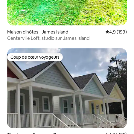
Maison d'hôtes ⋅ James Island
Évaluation mo
4,9 (199)
Centerville Loft, studio sur James Island
Coup de cœur voyageurs
Coup de cœur voyageurs