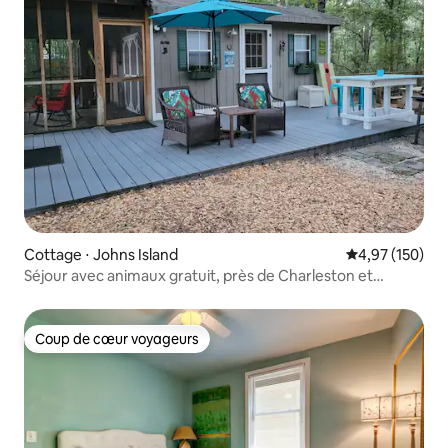
Cottage ⋅ Johns Island
Évaluation moy
4,97 (150)
Séjour avec animaux gratuit, près de Charleston et
Kiawah !
Coup de cœur voyageurs
Coup de cœur voyageurs