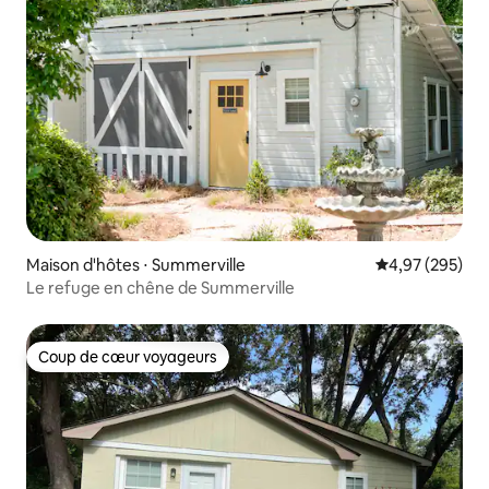
Maison d'hôtes ⋅ Summerville
Évaluation moy
4,97 (295)
Le refuge en chêne de Summerville
Coup de cœur voyageurs
Coup de cœur voyageurs