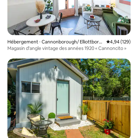
Hébergement ⋅ Cannonborough/ Elliottboro
Évaluation moy
4,94 (129)
ugh
Magasin d'angle vintage des années 1920 « Cannoncito »