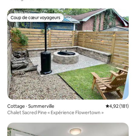
Coup de cœur voyageurs
Coup de cœur voyageurs
Cottage ⋅ Summerville
Évaluation moy
4,92 (181)
Chalet Sacred Pine « Expérience Flowertown »