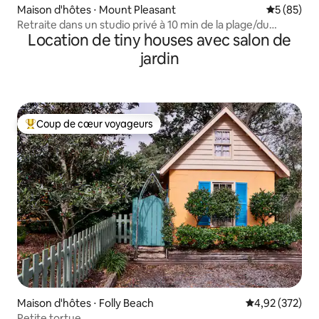
Maison d'hôtes ⋅ Mount Pleasant
Évaluation
5 (85)
Retraite dans un studio privé à 10 min de la plage/du
Location de tiny houses avec salon de
centre-ville
jardin
Coup de cœur voyageurs
Coups de cœur voyageurs les plus appréciés
Maison d'hôtes ⋅ Folly Beach
Évaluation moy
4,92 (372)
Petite tortue