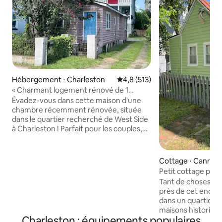
Hébergement ⋅ Charleston
Évaluation moyenne sur la base
4,8 (513)
« Charmant logement rénové de 1
chambre, logement entier, pour
Évadez-vous dans cette maison d'une
4 personnes ! »
chambre récemment rénovée, située
dans le quartier recherché de West Side
à Charleston ! Parfait pour les couples,
les petites familles ou jusqu'à 4
voyageurs. Chambre privée avec lit
queen size, plus un salon avec un canapé
Cottage ⋅ Cannon
confortable et moelleux et sa propre
Elliottborough
Petit cottage parfa
porte pour un deuxième espace de
historique de Cha
Tant de choses à vo
couchage privé. Superbe salle de bain
près de cet endroi
carrelée avec douche à l'italienne.
dans un quartier 
Lumineux, rénovations modernes
maisons historique
partout. À quelques minutes de
Charleston : équipements populaires
Charleston (famill