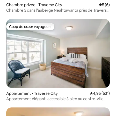
Chambre privée ⋅ Traverse City
Évaluatio
5 (6)
Chambre 3 dans l'auberge Neahtawanta près de Traverse
City
Coup de cœur voyageurs
Coup de cœur voyageurs
Appartement ⋅ Traverse City
Évaluation moy
4,95 (531)
Appartement élégant, accessible à pied au centre-ville, à
la baie et à Munson