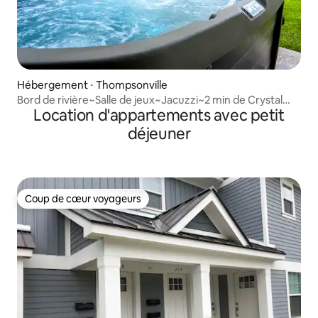
Hébergement ⋅ Thompsonville
Bord de rivière~Salle de jeux~Jacuzzi~2 min de Crystal
Location d'appartements avec petit
Mtn~2 logements
déjeuner
Coup de cœur voyageurs
Coup de cœur voyageurs