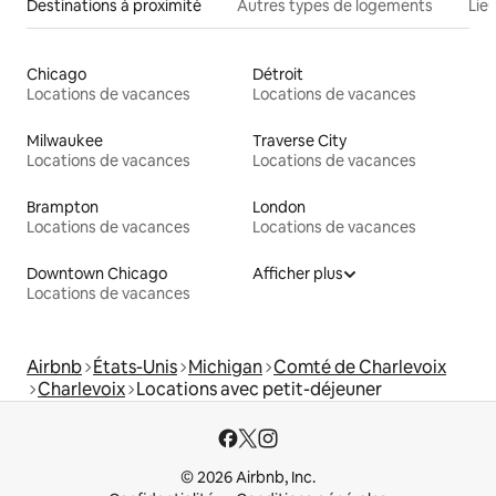
Destinations à proximité
Autres types de logements
Lie
Chicago
Détroit
Locations de vacances
Locations de vacances
Milwaukee
Traverse City
Locations de vacances
Locations de vacances
Brampton
London
Locations de vacances
Locations de vacances
Downtown Chicago
Afficher plus
Locations de vacances
Airbnb
États-Unis
Michigan
Comté de Charlevoix
Charlevoix
Locations avec petit-déjeuner
© 2026 Airbnb, Inc.