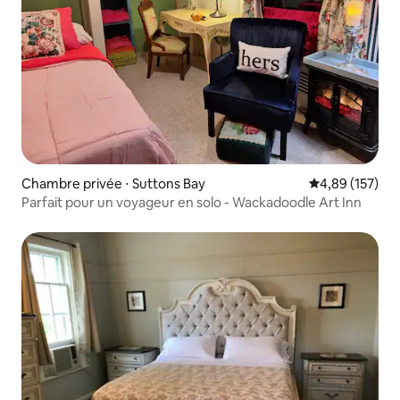
Chambre privée ⋅ Suttons Bay
Évaluation moy
4,89 (157)
Parfait pour un voyageur en solo - Wackadoodle Art Inn