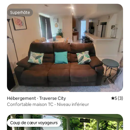
Superhôte
Superhôte
Hébergement ⋅ Traverse City
Évaluatio
5 (3)
Confortable maison TC - Niveau inférieur
Coup de cœur voyageurs
Coup de cœur voyageurs