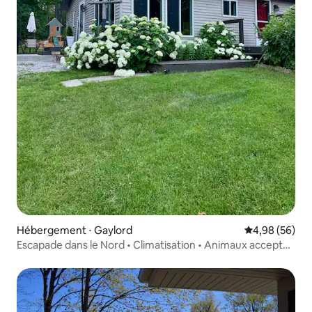
Hébergement ⋅ Gaylord
Évaluation mo
4,98 (56)
Escapade dans le Nord • Climatisation • Animaux acceptés
• Près de lacs