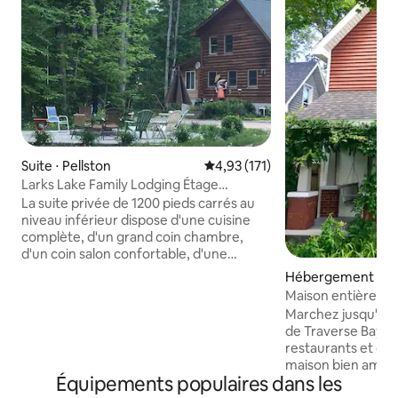
Suite ⋅ Pellston
Évaluation moyenne sur la base 
4,93 (171)
Larks Lake Family Lodging Étage
privé/Cuisine/Salle de bain
La suite privée de 1200 pieds carrés au
niveau inférieur dispose d'une cuisine
complète, d'un grand coin chambre,
d'un coin salon confortable, d'une
télévision HD, d'une connexion Wi-Fi par
Hébergement ⋅ Tr
fibre optique, d'une salle de bain
ty
Maison entière en 
complète et de planchers chauffants.
vélos pour enfants
Marchez jusqu'au c
Beaux sentiers pour la marche, lac
de Traverse Bay, 
intérieur et plages à proximité. Les
restaurants et de
invités utilisent l'entrée arrière et ont
maison bien amén
accès au porche, au foyer et à la
Équipements populaires dans les
accueillir jusqu'à 
buanderie. Proche du lac Michigan, de la