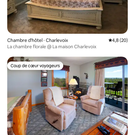
Chambre d'hôtel ⋅ Charlevoix
Évaluation m
4,8 (20)
La chambre florale @ La maison Charlevoix
Coup de cœur voyageurs
Coup de cœur voyageurs