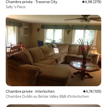
Chambre privée ⋅ Traverse City
Évaluation moy
4,98 (279)
Sally 's Place
Chambre privée ⋅ Interlochen
Évaluation moy
4,78 (105)
Chambre Dublin au Betsie Valley B&B d'Interlochen