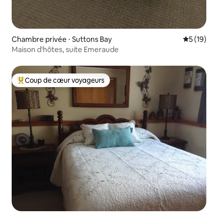
Chambre privée ⋅ Suttons Bay
Évaluation
5 (19)
Maison d'hôtes, suite Emeraude
Coup de cœur voyageurs
Coups de cœur voyageurs les plus appréciés