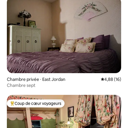
Chambre privée ⋅ East Jordan
Évaluation mo
4,88 (16)
Chambre sept
Coup de cœur voyageurs
Coups de cœur voyageurs les plus appréciés