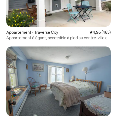
Appartement ⋅ Traverse City
Évaluation moy
4,96 (465)
Appartement élégant, accessible à pied au centre-ville et
à Munson