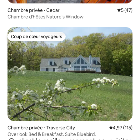
Chambre privée ⋅ Cedar
Évaluation
5 (47)
Chambre d'hôtes Nature's Window
Coup de cœur voyageurs
Coup de cœur voyageurs
Chambre privée ⋅ Traverse City
Évaluation moy
4,97 (115)
Overlook Bed & Breakfast. Suite Bluebird.