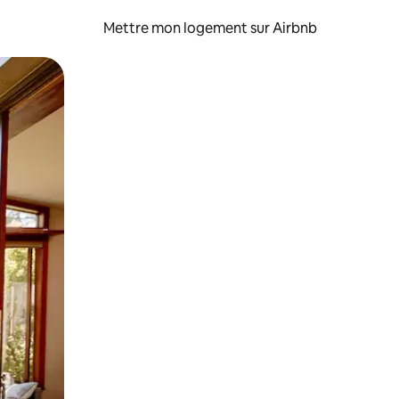
Mettre mon logement sur Airbnb
sant glisser.