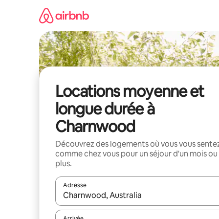
Aller
directement
au
contenu
Locations moyenne et
longue durée à
Charnwood
Découvrez des logements où vous vous sente
comme chez vous pour un séjour d'un mois ou
plus.
Adresse
Lorsque les résultats s'affichent, utilisez les flèc
Arrivée