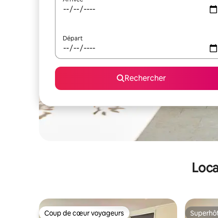
Départ
Rechercher
Loca
Coup de cœur voyageurs
Superhô
Coup de cœur voyageurs
Superhô