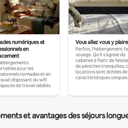
des numériques et
Vous allez vous y plaire
essionnels en
Parfois, l'hébergement fai
voyage. Qu'il s'agisse de
acement
cabanes à flanc de falais
hébergements
de péniches tranquilles, 
rtables pour les
locations sont dotées de
ssionnels nomades et en
caractéristiques uniques
ravail disposant du wifi
espaces de travail dédiés.
ments et avantages des séjours longu