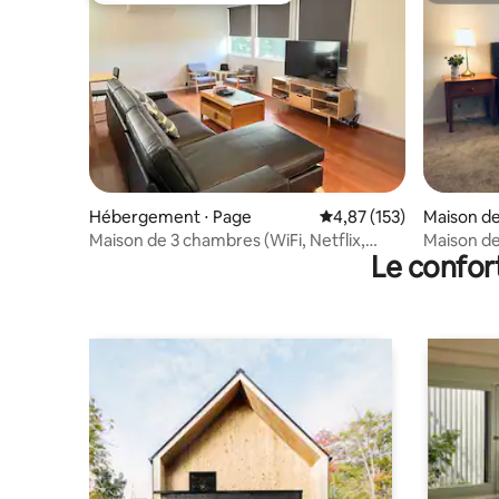
Hébergement ⋅ Page
Évaluation moyenne sur
4,87 (153)
Maison de
Maison de 3 chambres (WiFi, Netflix,
Maison de
Le confor
parking gratuit)
Netflix