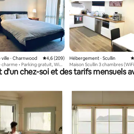
 la base de 153 commentaires : 4,87 sur 5
 ville ⋅ Charnwood
Évaluation moyenne sur la base de 209 comme
4,6 (209)
Hébergement ⋅ Scullin
É
 charme • Parking gratuit, Wifi,
Maison Scullin 3 chambres (WiFi,
t d'un chez-soi et des tarifs mensuels 
parking gratuit)