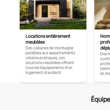
Locations entièrement
Noma
meublées
prof
dépl
Des cabanes de montagne
paisibles aux appartements
Des 
urbains pratiques, ces
confo
locations meublées offrent
profe
tous les équipements d'un
télét
logement standard.
et d'
Équipe