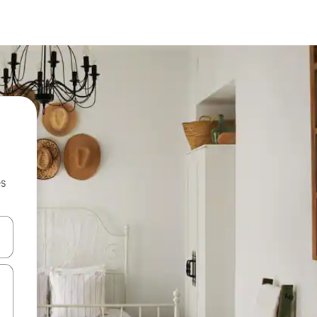
es
hes vers le haut et vers le bas pour les parcourir ou en appuyant et en fai