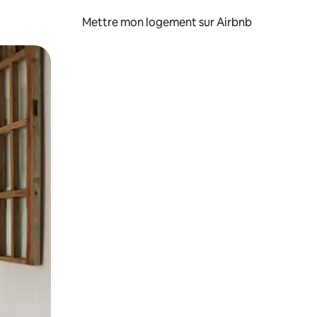
Mettre mon logement sur Airbnb
sant glisser.