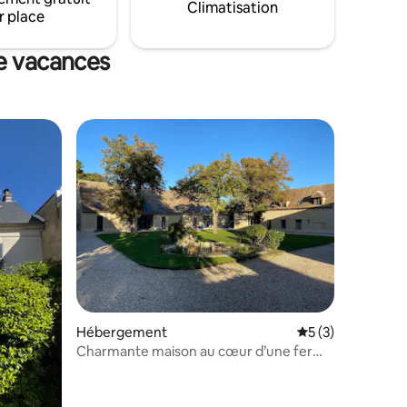
Claude Monet - Giverny).
Climatisation
r place
de vacances
mmentaires : 5 sur 5
Hébergement
Évaluation moyenn
5 (3)
Charmante maison au cœur d’une ferme
du XVe siècle