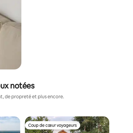
eux notées
, de propreté et plus encore.
Cottage
Coup de cœur voyageurs
Coup de
lus appréciés
Coup de cœur voyageurs
Coup de
Charmant