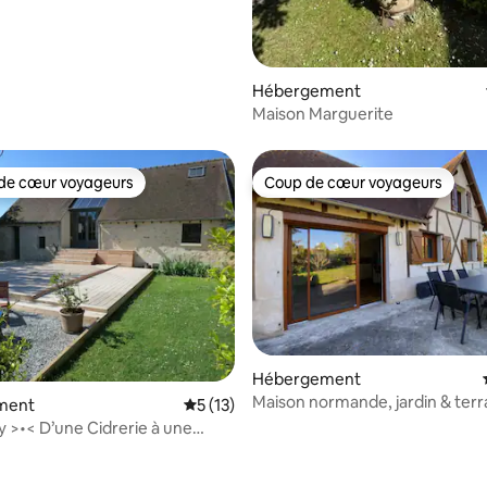
Hébergement
Maison Marguerite
de cœur voyageurs
Coup de cœur voyageurs
 cœur voyageurs les plus appréciés
Coup de cœur voyageurs
ur la base de 3 commentaires : 4,67 sur 5
Hébergement
Maison normande, jardin & terr
ment
Évaluation moyenne sur la base de 13 co
5 (13)
5min Giverny
sy >•< D’une Cidrerie à une
paix