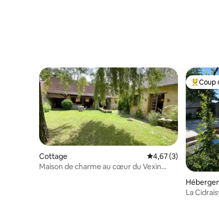
Coup 
Coups de
Cottage
Évaluation moyenne s
4,67 (3)
Maison de charme au cœur du Vexin
Normand
Héberge
La Cidrai
Oasis de 