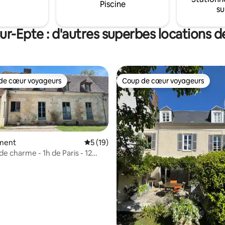
Piscine
su
r-Epte : d'autres superbes locations 
de cœur voyageurs
Coup de cœur voyageurs
 cœur voyageurs les plus appréciés
Coup de cœur voyageurs
ment
Évaluation moyenne sur la base de 19 co
5 (19)
e charme - 1h de Paris - 12
tes
e sur la base de 4 commentaires : 5 sur 5