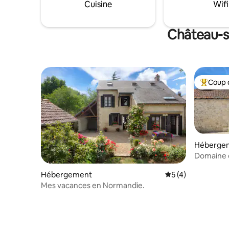
Cuisine
Wifi
Château-su
Coup 
Coups de
Héberge
Domaine d
pers 5 sui
Hébergement
Évaluation moyenn
5 (4)
Mes vacances en Normandie.