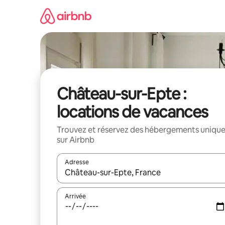
Aller
directement
au
contenu
Château-sur-Epte :
locations de vacances
Trouvez et réservez des hébergements uniqu
sur Airbnb
Adresse
Lorsque les résultats s'affichent, utilisez les flèc
Arrivée