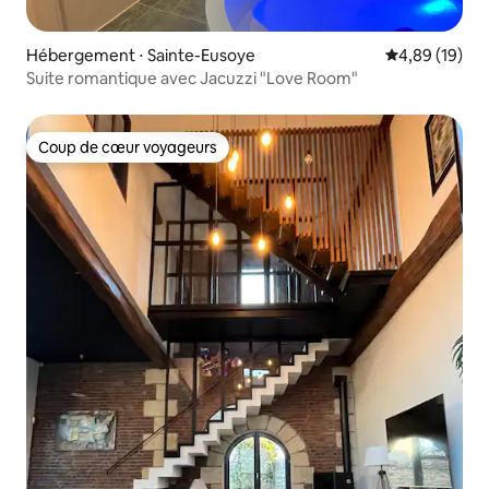
Hébergement ⋅ Sainte-Eusoye
Évaluation mo
4,89 (19)
Suite romantique avec Jacuzzi "Love Room"
Coup de cœur voyageurs
Coup de cœur voyageurs