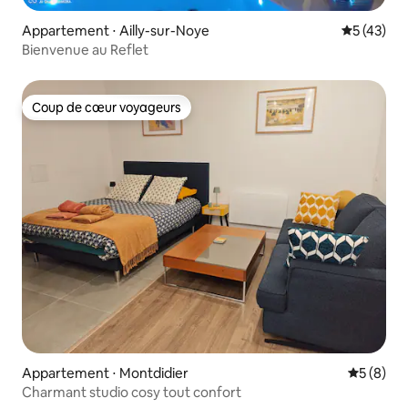
Appartement ⋅ Ailly-sur-Noye
Évaluation
5 (43)
Bienvenue au Reflet
Coup de cœur voyageurs
Coup de cœur voyageurs
Appartement ⋅ Montdidier
Évaluatio
5 (8)
Charmant studio cosy tout confort