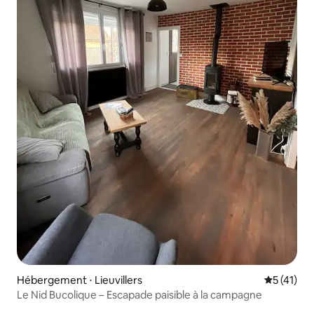
Hébergement ⋅ Lieuvillers
Évaluation
5 (41)
Le Nid Bucolique – Escapade paisible à la campagne