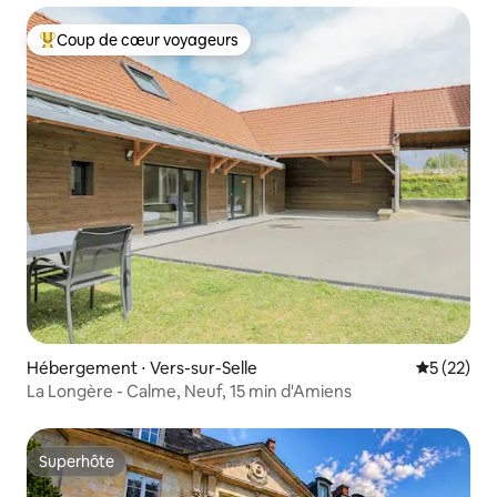
Coup de cœur voyageurs
Coups de cœur voyageurs les plus appréciés
Hébergement ⋅ Vers-sur-Selle
Évaluation
5 (22)
La Longère - Calme, Neuf, 15 min d'Amiens
Superhôte
Superhôte