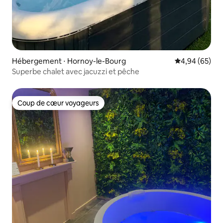
Hébergement ⋅ Hornoy-le-Bourg
Évaluation mo
4,94 (65)
Superbe chalet avec jacuzzi et pêche
Coup de cœur voyageurs
Coup de cœur voyageurs