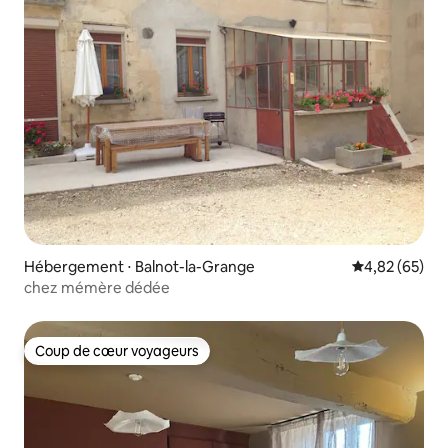
Hébergement ⋅ Balnot-la-Grange
Évaluation mo
4,82 (65)
chez mémère dédée
Coup de cœur voyageurs
Coup de cœur voyageurs