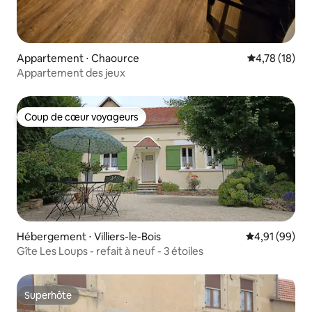
Appartement ⋅ Chaource
Évaluation mo
4,78 (18)
Appartement des jeux
Coup de cœur voyageurs
Coup de cœur voyageurs
Hébergement ⋅ Villiers-le-Bois
Évaluation mo
4,91 (99)
Gîte Les Loups - refait à neuf - 3 étoiles
Superhôte
Superhôte