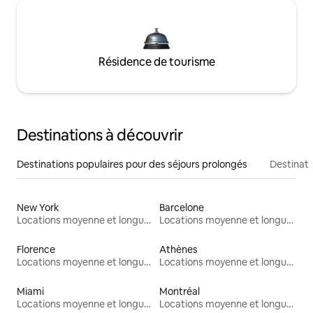
Résidence de tourisme
Destinations à découvrir
Destinations populaires pour des séjours prolongés
Destinati
New York
Barcelone
Locations moyenne et longue durée
Locations moyenne et longue durée
Florence
Athènes
Locations moyenne et longue durée
Locations moyenne et longue durée
Miami
Montréal
Locations moyenne et longue durée
Locations moyenne et longue durée