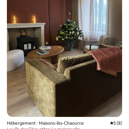
Hébergement ⋅ Maisons-lès-Chaource
Évaluatio
5 (8)