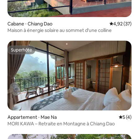
Cabane ⋅ Chiang Dao
Évaluation mo
4,92 (37)
Maison à énergie solaire au sommet d'une colline
Superhôte
Superhôte
Appartement ⋅ Mae Na
Évaluatio
5 (4)
MORI KAWA – Retraite en Montagne à Chiang Dao