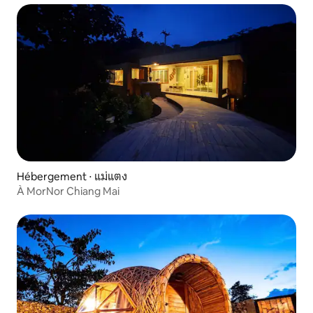
Hébergement ⋅ แม่แตง
À MorNor Chiang Mai