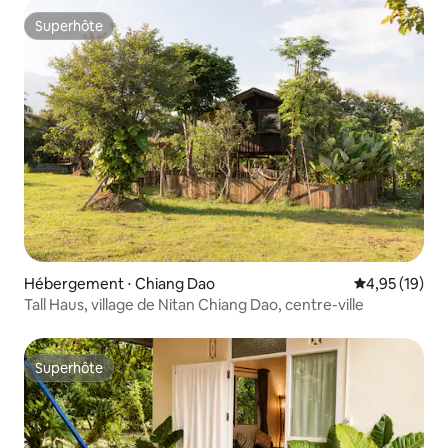
Superhôte
Superhôte
Hébergement ⋅ Chiang Dao
Évaluation mo
4,95 (19)
Tall Haus, village de Nitan Chiang Dao, centre-ville
Superhôte
Superhôte