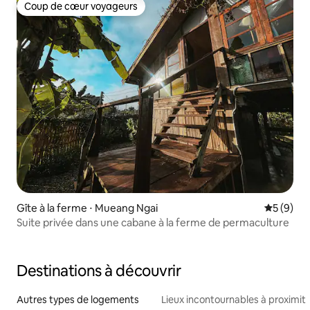
Coup de cœur voyageurs
Coup de cœur voyageurs
Gîte à la ferme ⋅ Mueang Ngai
Évaluatio
5 (9)
Suite privée dans une cabane à la ferme de permaculture
Destinations à découvrir
Autres types de logements
Lieux incontournables à proximit