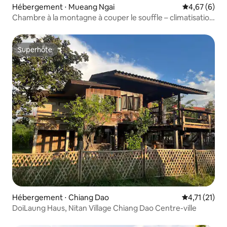
Hébergement ⋅ Mueang Ngai
Évaluation m
4,67 (6)
Chambre à la montagne à couper le souffle – climatisation
et salle de muay-thaï
Superhôte
Superhôte
Hébergement ⋅ Chiang Dao
Évaluation m
4,71 (21)
DoiLaung Haus, Nitan Village Chiang Dao Centre-ville