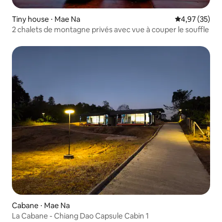
Tiny house ⋅ Mae Na
Évaluation mo
4,97 (35)
2 chalets de montagne privés avec vue à couper le souffle
Cabane ⋅ Mae Na
La Cabane - Chiang Dao Capsule Cabin 1