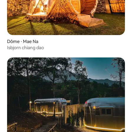
Dôme ⋅ Mae Na
Isbjorn chiang dao