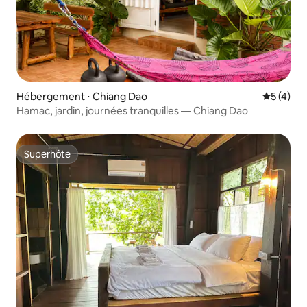
Hébergement ⋅ Chiang Dao
Évaluatio
5 (4)
Hamac, jardin, journées tranquilles — Chiang Dao
Superhôte
Superhôte