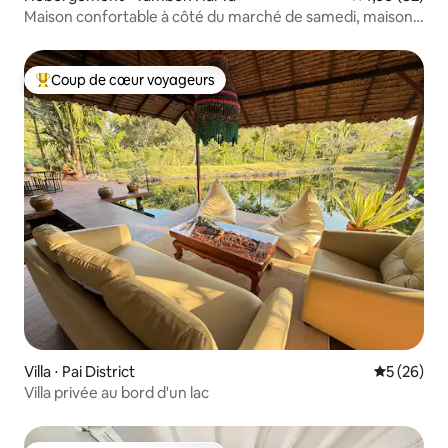
Maison confortable à côté du marché de samedi, maison
entière avec vue sur la montagne
Coup de cœur voyageurs
Coups de cœur voyageurs les plus appréciés
Villa ⋅ Pai District
Évaluation
5 (26)
Villa privée au bord d'un lac