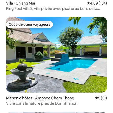
Villa ⋅ Chiang Mai
Évaluation moy
4,89 (134)
Ping Pool Villa 2, villa privée avec piscine au bord de la
rivière
Coup de cœur voyageurs
Coup de cœur voyageurs
Maison d'hôtes ⋅ Amphoe Chom Thong
Évaluation
5 (31)
Vivre dans la nature près de Doi Inthanon