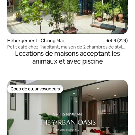
Hébergement ⋅ Chiang Mai
Évaluation mo
4,9 (229)
Petit café chez l'habitant, maison de 2 chambres de style
Locations de maisons acceptant les
thaïlandais au centre-ville, rapport qualité prix super
rentable
animaux et avec piscine
Coup de cœur voyageurs
Coup de cœur voyageurs