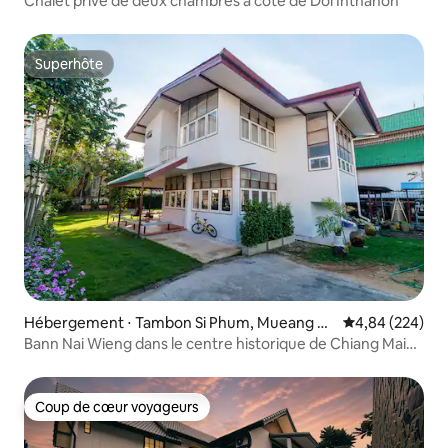
Chalet privé de deux chambres à côté de Doi Inthanon
Superhôte
Superhôte
Hébergement ⋅ Tambon Si Phum, Mueang C
Évaluation moy
4,84 (224)
hiang Mai District
Bann Nai Wieng dans le centre historique de Chiang Mai
Prise en charge à l'aéroport
Coup de cœur voyageurs
Coup de cœur voyageurs