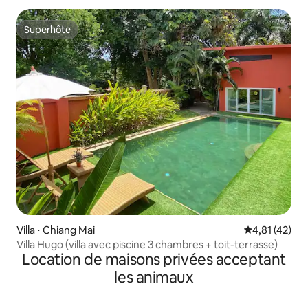
Superhôte
Superhôte
Villa ⋅ Chiang Mai
Évaluation mo
4,81 (42)
Villa Hugo (villa avec piscine 3 chambres + toit-terrasse)
Location de maisons privées acceptant
les animaux