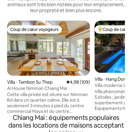
animaux sont très bien notées pour leur emplacement,
leur propreté et bien plus encore.
Coup de cœur voyageurs
Coup de cœur 
Coup de cœur voyageurs
Coups de cœur vo
Villa ⋅ Hang Dong D
Villa ⋅ Tambon Su Thep
Évaluation moyenne sur la base 
4,98 (109)
Villa moderne Lov
Ai House Nimman Chiang Mai
déjeuner/Piscine/
Villa phénoménale
Cette villa privée est située sur Nimman
5 étoiles ; jardin 
Rd dans un quartier calme. Elle est à
superbement amén
seulement 3 minutes à pied du centre
Équipements hau
commercial Maya et du centre
climatisation compl
Chiang Mai : équipements populaires
commercial One Nimman. La villa
Idéale pour les e
dispose de 4 chambres et 4 salles de
dans les locations de maisons acceptant
les vacances en fam
bain. Il y a un jardin spacieux et une place
retraites. Non-f