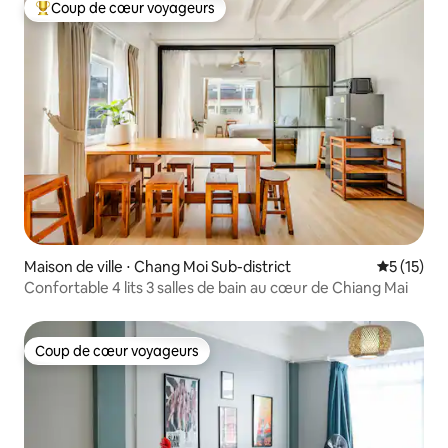
Coup de cœur voyageurs
Coups de cœur voyageurs les plus appréciés
Maison de ville ⋅ Chang Moi Sub-district
Évaluation
5 (15)
Confortable 4 lits 3 salles de bain au cœur de Chiang Mai
Coup de cœur voyageurs
Coup de cœur voyageurs