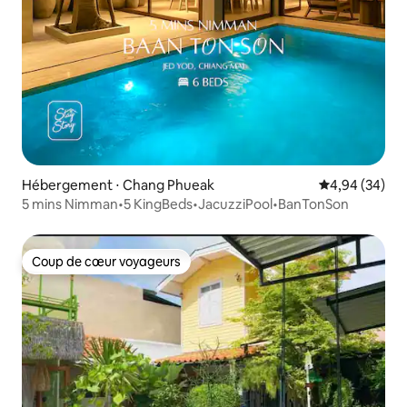
Hébergement ⋅ Chang Phueak
Évaluation mo
4,94 (34)
5 mins Nimman•5 KingBeds•JacuzziPool•BanTonSon
Coup de cœur voyageurs
Coup de cœur voyageurs