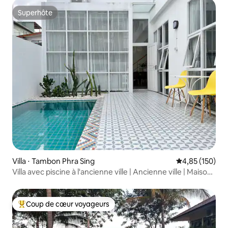
Superhôte
Superhôte
Villa ⋅ Tambon Phra Sing
Évaluation moy
4,85 (150)
Villa avec piscine à l'ancienne ville | Ancienne ville | Maison
indépendante avec trois chambres | Piscine privée | Près
de la porte de Tha Pae | Tha Pae Gate
Coup de cœur voyageurs
Coups de cœur voyageurs les plus appréciés