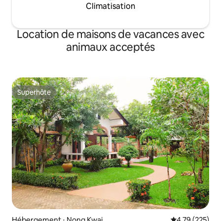
Climatisation
Location de maisons de vacances avec
animaux acceptés
Superhôte
Superhôte
Hébergement ⋅ Nong Kwai
Évaluation moy
4,79 (225)