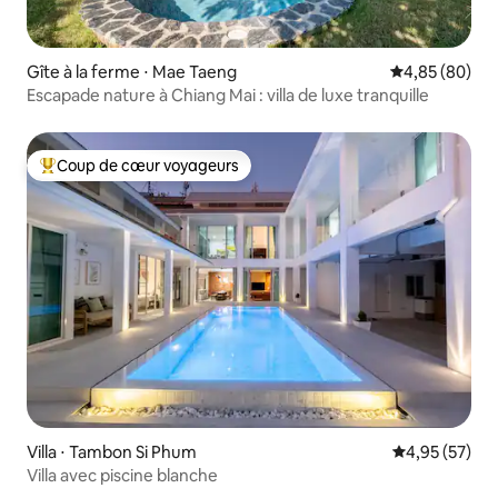
Gîte à la ferme ⋅ Mae Taeng
Évaluation mo
4,85 (80)
Escapade nature à Chiang Mai : villa de luxe tranquille
Coup de cœur voyageurs
Coups de cœur voyageurs les plus appréciés
Villa ⋅ Tambon Si Phum
Évaluation mo
4,95 (57)
Villa avec piscine blanche