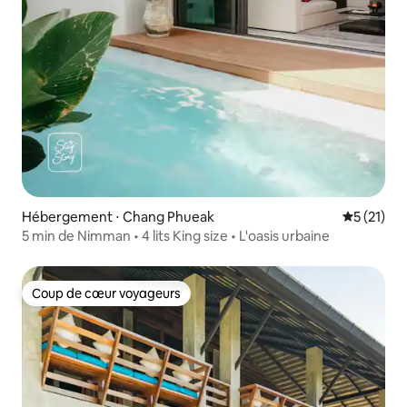
Hébergement ⋅ Chang Phueak
Évaluation
5 (21)
5 min de Nimman • 4 lits King size • L'oasis urbaine
Coup de cœur voyageurs
Coup de cœur voyageurs