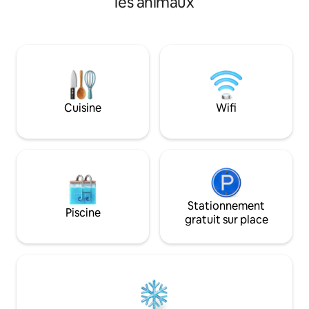
les animaux
de parking privée. La vieille ville de
ménage, jardinier 
Chiang Mai et l'aéroport sont à
déjeuner gratuit ; 
seulement 10 minutes. La taille de la
sur commande. Gratuit : petit déjeuner,
chambre est de 16 à 20 m². La chambre
ramassage à l'aér
elle-même est entièrement meublée
fourgonnette clim
(avec climatisation, télévision). Chaque
(pour un séjour mi
chambre dispose également d'une salle
Internet et câble. Protection externe
de bain privée avec douche à l'italienne.
par vidéosurveilla
Cuisine
Wifi
Accès facile à la ville à pied, à vélo, en
personnes doivent
scooter, en taxi local, Bolt, Grab, Uber
d'identité.
Stationnement
Piscine
gratuit sur place