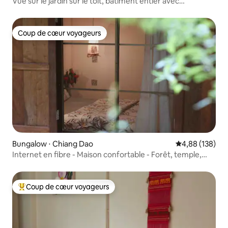
Vue sur le jardin sur le toit, bâtiment entier avec
ascenseur, 4 lits
Coup de cœur voyageurs
Coup de cœur voyageurs
Bungalow ⋅ Chiang Dao
Évaluation moy
4,88 (138)
Internet en fibre - Maison confortable - Forêt, temple,
café
Coup de cœur voyageurs
Coups de cœur voyageurs les plus appréciés